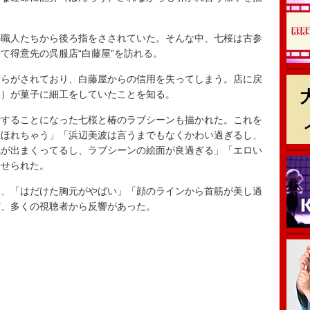
職人たちから後ろ指をさされていた。そんな中、七桜は古参
て得意先の呉服店“白藤屋”を訪れる。
らがされており、白藤屋からの信用を失ってしまう。店に戻
さ）が菓子に細工をしていたことを知る。
することになった七桜と椿のラブシーンも描かれた。これを
見ほれちゃう」「浜辺美波は言うまでもなくかわい過ぎるし、
気が出まくってるし、ラブシーンの絵面が良過ぎる」「エロい
寄せられた。
、「はだけた胸元がやばい」「顔のラインから首筋が美し過
ど、多くの視聴者から反響があった。