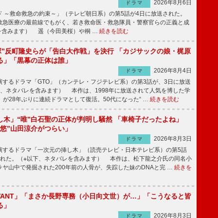
2026年8月6日
ドラマ
 ～救命救急の約束～」（テレビ朝日系）の第5話が4日に放送された。
急医療の最前線でもがく、若き救命医・救急隊員・警察官らの正義と成
を含みます） 遥（今田美桜）や桐 …
続きを読む
鬼塚”反町隆史らが「告白大作戦」を決行 「カジサックの娘・梶原
る」「黒幕の正体は誰」
2026年8月4日
ドラマ
するドラマ「GTO」（カンテレ・フジテレビ系）の第3話が、3日に放送
下、ネタバレを含みます） 本作は、1998年に放送されて人気を博した学
」が28年ぶりに連続ドラマとして復活。50代になった“ …
続きを読む
し木」“唯”白石聖の正体が判明し騒然 「車椅子だったよね」
“悠”山田涼介がつらい」
2026年8月3日
ドラマ
するドラマ「一次元の挿し木」（読売テレビ・日本テレビ系）の第5話
された。（※以下、ネタバレを含みます） 本作は、松下龍之介氏の同名小
ヤ山中で発掘された200年前の人骨が、失踪した妹のDNAと完 …
続きを
IVANT」「まさか長野専務（小日向文世）が…」「こうなると皆
る」
2026年8月3日
ドラマ