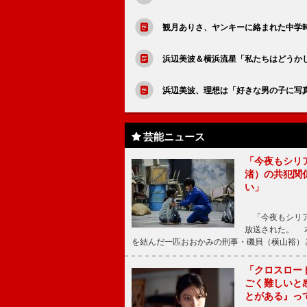
観月ありさ、ヤンキーに絡まれた中学
浜辺美波＆横浜流星「私たちはどうか
浜辺美波、理想は「好きな男の子に写
芸能ニュース
「今夜もシリ
渚）の共犯関
い」
「今夜もシリア
放送された。 
を結んだ一匹おおかみの刑事・磯貝（横山裕）
「クロスロー
ごく難しいと
とがある』っ