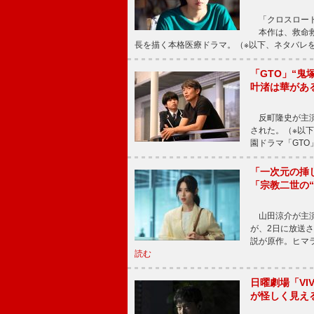
「クロスロード
本作は、救命救
長を描く本格医療ドラマ。（※以下、ネタバレ
「GTO」“
叶渚は華があ
反町隆史が主演
された。（※以
園ドラマ「GTO
「一次元の挿
「宗教二世の
山田涼介が主演
が、2日に放送
説が原作。ヒマラ
読む
日曜劇場「V
が怪しく見え