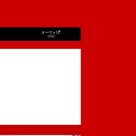
オーヴォ
OVO