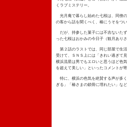
くラブミステリー。
光月庵で暮らし始めた七桜は、同僚の
の客から話を聞くべく、椿にうそをつい
だが、持参した菓子には不吉ないたず
った七桜はおかみの今日子（観月あり
第２話のラストでは、同じ部屋で生活
受けて、ＳＮＳ上には「きれい過ぎて
横浜流星は男でもエロいと思うほど色
を超えて美しい」といったコメントが
特に、横浜の色気を絶賛する声が多く
ぎる」「椿さまの鎖骨に埋れたい」な