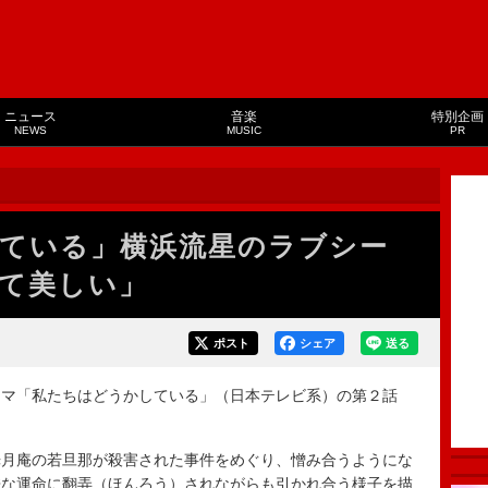
ニュース
音楽
特別企画
NEWS
MUSIC
PR
ている」横浜流星のラブシー
て美しい」
ポスト
シェア
送る
マ「私たちはどうかしている」（日本テレビ系）の第２話
月庵の若旦那が殺害された事件をめぐり、憎み合うようにな
酷な運命に翻弄（ほんろう）されながらも引かれ合う様子を描