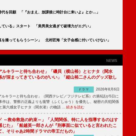
時代を回顧 「『おまえ、放課後に時計台に来いよ』とか…」
している」スタート 「美男美女過ぎて破壊力がエグい」
真を撮ってもらうシーン」 北村匠海「女子会感に付いていけない」
NEWS
アルキラーと待ち合わせ」「磯貝（横山裕）とヒナタ（関水
係が深まってきているのがいい」「縦山裕二さんのグッズ欲し
2026年8月6日
ドラマ
ルキラーと待ち合わせ」（関西テレビ／フジテレビ系）の第6話が5日に
本作は、警察の正義よりも復讐（ふくしゅう）を優先し、秘密の共犯関係
と第六感女子ヒナタ（関水渚）の物語 …
続きを読む
ド ～救命救急の約束～」「人間関係、特に人を指導するのはす
感じた」「船越英一郎さんが『刑事面に似ていると言われたこ
て、そりゃあ2時間ドラマの帝王だもの」