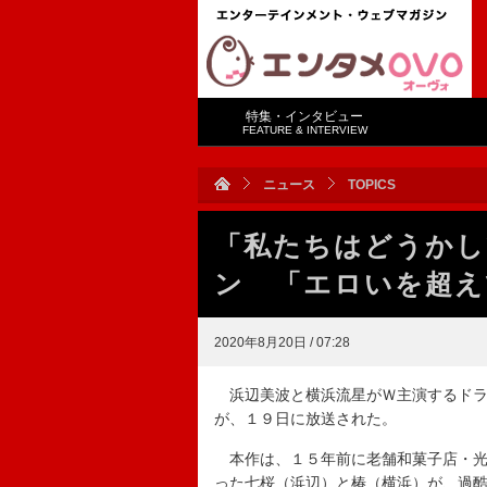
特集・インタビュー
FEATURE & INTERVIEW
ニュース
TOPICS
「私たちはどうかし
ン 「エロいを超え
2020年8月20日 / 07:28
浜辺美波と横浜流星がＷ主演するドラ
が、１９日に放送された。
本作は、１５年前に老舗和菓子店・光
った七桜（浜辺）と椿（横浜）が、過