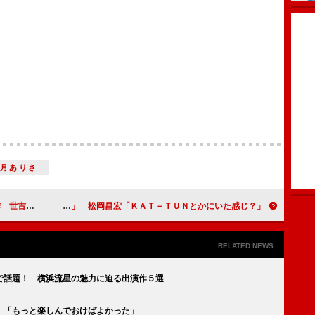
観月ありさ
かせます！」
城田優「ジャニーズオーディションで落ちた」 松岡昌宏「ＫＡＴ－ＴＵＮとかにいた感じ？」
RELATED NEWS
で話題！ 横浜流星の魅力に迫る出演作５選
 「もっと楽しんでおけばよかった」