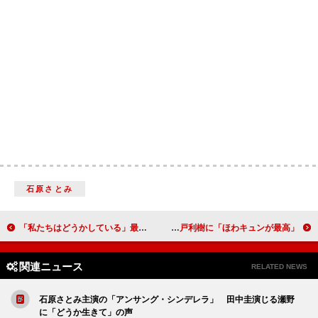
石原さとみ
「私たちはどうかしている」最終回、ついに真犯人が判明 観月ありさの熱演に「すごかった」と大反響
国家公務員とニートの結婚を描く「マリーミ―！」 久間田琳加＆瀬戸利樹に「ほわキュンが最高」
関連ニュース
RELATED NEWS
石原さとみ主演の「アンサング・シンデレラ」 田中圭演じる瀬野
に「どうか生きて」の声