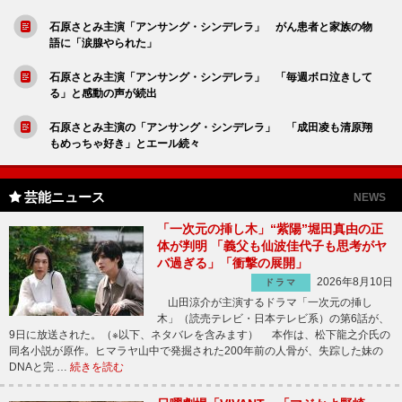
石原さとみ主演「アンサング・シンデレラ」 がん患者と家族の物
語に「涙腺やられた」
石原さとみ主演「アンサング・シンデレラ」 「毎週ボロ泣きして
る」と感動の声が続出
石原さとみ主演の「アンサング・シンデレラ」 「成田凌も清原翔
もめっちゃ好き」とエール続々
芸能ニュース
NEWS
「一次元の挿し木」“紫陽”堀田真由の正
体が判明 「義父も仙波佳代子も思考がヤ
バ過ぎる」「衝撃の展開」
2026年8月10日
ドラマ
山田涼介が主演するドラマ「一次元の挿し
木」（読売テレビ・日本テレビ系）の第6話が、
9日に放送された。（※以下、ネタバレを含みます） 本作は、松下龍之介氏の
同名小説が原作。ヒマラヤ山中で発掘された200年前の人骨が、失踪した妹の
DNAと完 …
続きを読む