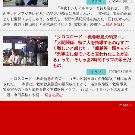
2026年8月6日
ドラマ
「今夜もシリアルキラーと待ち合わせ」（関
西テレビ／フジテレビ系）の第6話が5日に放送された。 本作は、警察の正義
よりも復讐（ふくしゅう）を優先し、秘密の共犯関係を結んだ一匹おおかみの
刑事・磯貝（横山裕）と第六感女子ヒナタ（関水渚）の物語 …
続きを読む
「クロスロード ～救命救急の約束～」
「人間関係、特に人を指導するのはすご
く難しいと感じた」「船越英一郎さんが
『刑事面に似ていると言われたことがあ
る』って、そりゃあ2時間ドラマの帝王だ
もの」
2026年8月6日
ドラマ
「クロスロード ～救命救急の約束～」（テレビ朝日系）の第5話が4日に放送
された。 本作は、救命救急医療の最前線でもがく、若き救命医・救急隊員・
警察官らの正義と成長を描く本格医療ドラマ。（※以下、ネタバレを含みます）
遥（今田美桜）や桐 …
続きを読む
more »