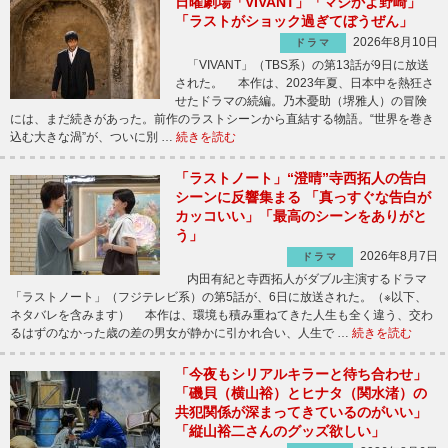
日曜劇場「VIVANT」「マジかよ野崎」
「ラストがショック過ぎてぼうぜん」
2026年8月10日
ドラマ
「VIVANT」（TBS系）の第13話が9日に放送
された。 本作は、2023年夏、日本中を熱狂さ
せたドラマの続編。乃木憂助（堺雅人）の冒険
には、まだ続きがあった。前作のラストシーンから直結する物語。“世界を巻き
込む大きな渦”が、ついに別 …
続きを読む
「ラストノート」“澄晴”寺西拓人の告白
シーンに反響集まる 「真っすぐな告白が
カッコいい」「最高のシーンをありがと
う」
2026年8月7日
ドラマ
内田有紀と寺西拓人がダブル主演するドラマ
「ラストノート」（フジテレビ系）の第5話が、6日に放送された。（※以下、
ネタバレを含みます） 本作は、環境も積み重ねてきた人生も全く違う、交わ
るはずのなかった歳の差の男女が静かに引かれ合い、人生で …
続きを読む
「今夜もシリアルキラーと待ち合わせ」
「磯貝（横山裕）とヒナタ（関水渚）の
共犯関係が深まってきているのがいい」
「縦山裕二さんのグッズ欲しい」