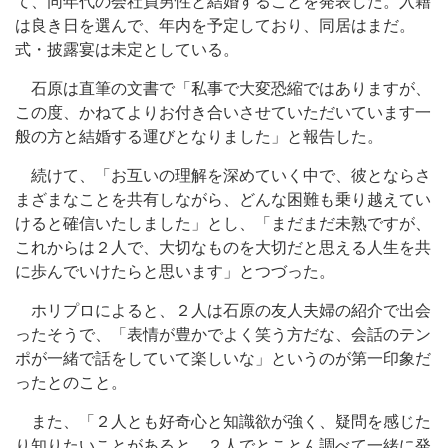
て、同年代の会社員男性と結婚することを発表した。入籍
は良き日を選んで、年内を予定しており、同居はまだ。
式・披露宴は未定としている。
石原は直筆の文書で「私事で大変恐縮ではありますが、
この度、かねてよりお付き合いさせていただいています一
般の方と結婚する運びとなりました」と報告した。
続けて、「お互いの理解を深めていく中で、彼とならさ
まざまなことを共有しながら、どんな困難も乗り越えてい
けると確信いたしました」とし、「まだまだ未熟ですが、
これからは２人で、大切なものを大切だと思える人生を共
に歩んでいけたらと思います」とつづった。
ホリプロによると、２人は石原の友人夫婦の紹介で出会
ったそうで、「表情が豊かでよく笑う方だな、会話のテン
ポが一緒で話をしていて楽しいな」というのが第一印象だ
ったとのこと。
また、「２人とも好奇心と知識欲が強く、疑問を感じた
り知りたいことがあると、２人でとことん調べて一緒に発