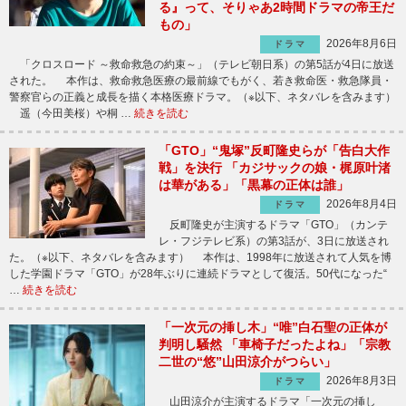
る』って、そりゃあ2時間ドラマの帝王だ
もの」
2026年8月6日
ドラマ
「クロスロード ～救命救急の約束～」（テレビ朝日系）の第5話が4日に放送
された。 本作は、救命救急医療の最前線でもがく、若き救命医・救急隊員・
警察官らの正義と成長を描く本格医療ドラマ。（※以下、ネタバレを含みます）
遥（今田美桜）や桐 …
続きを読む
「GTO」“鬼塚”反町隆史らが「告白大作
戦」を決行 「カジサックの娘・梶原叶渚
は華がある」「黒幕の正体は誰」
2026年8月4日
ドラマ
反町隆史が主演するドラマ「GTO」（カンテ
レ・フジテレビ系）の第3話が、3日に放送され
た。（※以下、ネタバレを含みます） 本作は、1998年に放送されて人気を博
した学園ドラマ「GTO」が28年ぶりに連続ドラマとして復活。50代になった“
…
続きを読む
「一次元の挿し木」“唯”白石聖の正体が
判明し騒然 「車椅子だったよね」「宗教
二世の“悠”山田涼介がつらい」
2026年8月3日
ドラマ
山田涼介が主演するドラマ「一次元の挿し