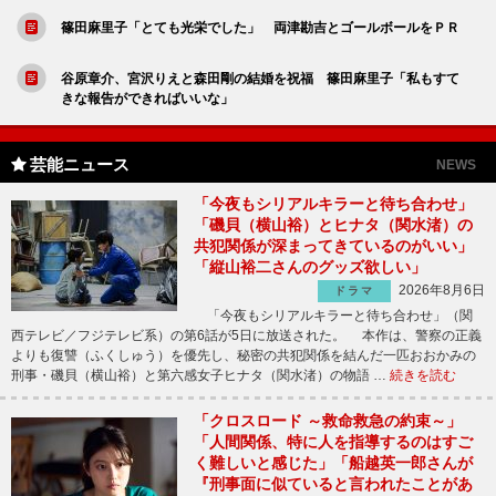
篠田麻里子「とても光栄でした」 両津勘吉とゴールボールをＰＲ
谷原章介、宮沢りえと森田剛の結婚を祝福 篠田麻里子「私もすて
きな報告ができればいいな」
芸能ニュース
NEWS
「今夜もシリアルキラーと待ち合わせ」
「磯貝（横山裕）とヒナタ（関水渚）の
共犯関係が深まってきているのがいい」
「縦山裕二さんのグッズ欲しい」
2026年8月6日
ドラマ
「今夜もシリアルキラーと待ち合わせ」（関
西テレビ／フジテレビ系）の第6話が5日に放送された。 本作は、警察の正義
よりも復讐（ふくしゅう）を優先し、秘密の共犯関係を結んだ一匹おおかみの
刑事・磯貝（横山裕）と第六感女子ヒナタ（関水渚）の物語 …
続きを読む
「クロスロード ～救命救急の約束～」
「人間関係、特に人を指導するのはすご
く難しいと感じた」「船越英一郎さんが
『刑事面に似ていると言われたことがあ