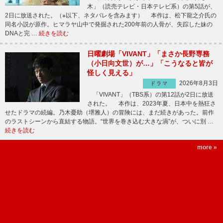
木」（読売テレビ・日本テレビ系）の第5話が、
2日に放送された。（※以下、ネタバレを含みます） 本作は、松下龍之介氏の
同名小説が原作。ヒマラヤ山中で発掘された200年前の人骨が、失踪した妹の
DNAと完 …
続きを読む
日曜劇場「VIVANT」「まさか長野専務
（小日向文世）が…」「こうなると皆が
怪しく見える」
2026年8月3日
ドラマ
「VIVANT」（TBS系）の第12話が2日に放送
された。 本作は、2023年夏、日本中を熱狂さ
せたドラマの続編。乃木憂助（堺雅人）の冒険には、まだ続きがあった。前作
のラストシーンから直結する物語。“世界を巻き込む大きな渦”が、ついに別 …
続きを読む
more »