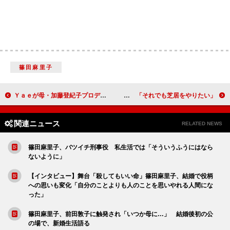
篠田麻里子
Ｙａｅが母・加藤登紀子プロデュースでアルバムを発売 「音楽のルーツは母のアナログレコード」
大竹しのぶ、名作「女の一生」に初挑戦 「それでも芝居をやりたい」
関連ニュース
RELATED NEWS
篠田麻里子、バツイチ刑事役 私生活では「そういうふうにはなら
ないように」
【インタビュー】舞台「殺してもいい命」篠田麻里子、結婚で役柄
への思いも変化「自分のことよりも人のことを思いやれる人間にな
った」
篠田麻里子、前田敦子に触発され「いつか母に…」 結婚後初の公
の場で、新婚生活語る