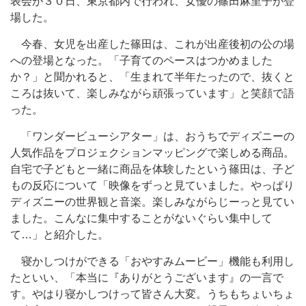
表会が３０日、東京都内で行われ、女優の篠田麻里子が登
場した。
今春、女児を出産した篠田は、これが出産後初の公の場
への登場となった。「子育てのペースはつかめました
か？」と聞かれると、「生まれて半年たったので、抜くと
ころは抜いて、楽しみながら頑張っています」と笑顔で語
った。
「ワンダービューシアター」は、おうちでディズニーの
人気作品をプロジェクションマッピングで楽しめる商品。
自宅で子どもと一緒に商品を体験したという篠田は、子ど
もの反応について「映像をずっと見ていました。やっぱり
ディズニーの世界観と音楽。楽しみながらじーっと見てい
ました。こんなに集中することがないぐらい集中して
て…」と紹介した。
寝かしつけができる「おやすみムービー」機能も利用し
たといい、「本当に『ありがとうございます』の一言で
す。やはり寝かしつけって皆さん大変。うちもちょいちょ