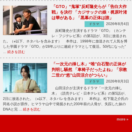
「GTO」“鬼塚”反町隆史らが「告白大作
戦」を決行 「カジサックの娘・梶原叶渚
は華がある」「黒幕の正体は誰」
2026年8月4日
ドラマ
反町隆史が主演するドラマ「GTO」（カンテ
レ・フジテレビ系）の第3話が、3日に放送され
た。（※以下、ネタバレを含みます） 本作は、1998年に放送されて人気を博
した学園ドラマ「GTO」が28年ぶりに連続ドラマとして復活。50代になった“
…
続きを読む
「一次元の挿し木」“唯”白石聖の正体が
判明し騒然 「車椅子だったよね」「宗教
二世の“悠”山田涼介がつらい」
2026年8月3日
ドラマ
山田涼介が主演するドラマ「一次元の挿し
木」（読売テレビ・日本テレビ系）の第5話が、
2日に放送された。（※以下、ネタバレを含みます） 本作は、松下龍之介氏の
同名小説が原作。ヒマラヤ山中で発掘された200年前の人骨が、失踪した妹の
DNAと完 …
続きを読む
more »