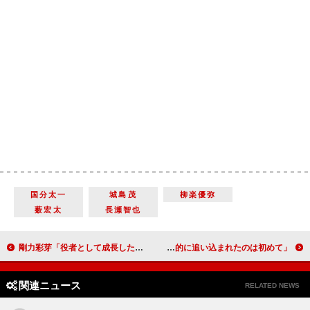
国分太一
城島茂
柳楽優弥
薮宏太
長瀬智也
剛力彩芽「役者として成長したい」 １８歳からの１０年目に改めて決意表明
宮沢氷魚、大鶴佐助との二人芝居に挑戦 「こんなに精神的に追い込まれたのは初めて」
関連ニュース
RELATED NEWS