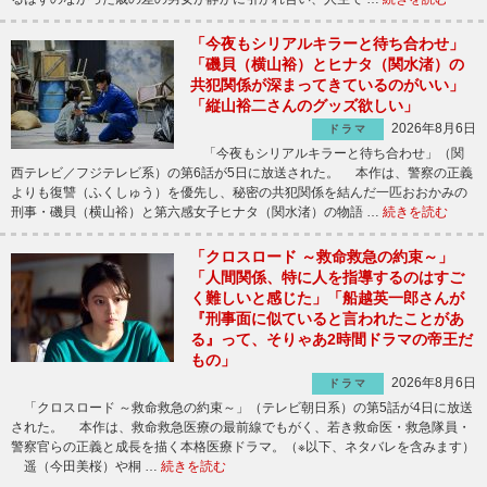
「今夜もシリアルキラーと待ち合わせ」
「磯貝（横山裕）とヒナタ（関水渚）の
共犯関係が深まってきているのがいい」
「縦山裕二さんのグッズ欲しい」
2026年8月6日
ドラマ
「今夜もシリアルキラーと待ち合わせ」（関
西テレビ／フジテレビ系）の第6話が5日に放送された。 本作は、警察の正義
よりも復讐（ふくしゅう）を優先し、秘密の共犯関係を結んだ一匹おおかみの
刑事・磯貝（横山裕）と第六感女子ヒナタ（関水渚）の物語 …
続きを読む
「クロスロード ～救命救急の約束～」
「人間関係、特に人を指導するのはすご
く難しいと感じた」「船越英一郎さんが
『刑事面に似ていると言われたことがあ
る』って、そりゃあ2時間ドラマの帝王だ
もの」
2026年8月6日
ドラマ
「クロスロード ～救命救急の約束～」（テレビ朝日系）の第5話が4日に放送
された。 本作は、救命救急医療の最前線でもがく、若き救命医・救急隊員・
警察官らの正義と成長を描く本格医療ドラマ。（※以下、ネタバレを含みます）
遥（今田美桜）や桐 …
続きを読む