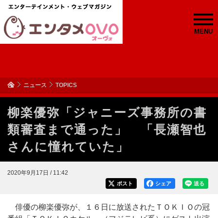
MENU
ニュース
TOPICS
柳楽優弥「ジャニーズ事務所の書
類審査まで通った」 「長瀬智也
さんに憧れていた」
2020年9月17日 / 11:42
ポスト
シェア
送る
俳優の柳楽優弥が、１６日に放送されたＴＯＫＩＯの冠