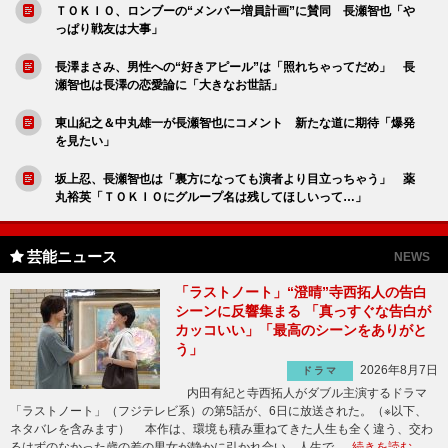
ＴＯＫＩＯ、ロンブーの“メンバー増員計画”に賛同 長瀬智也「や
っぱり戦友は大事」
長澤まさみ、男性への“好きアピール”は「照れちゃってだめ」 長
瀬智也は長澤の恋愛論に「大きなお世話」
東山紀之＆中丸雄一が長瀬智也にコメント 新たな道に期待「爆発
を見たい」
坂上忍、長瀬智也は「裏方になっても演者より目立っちゃう」 薬
丸裕英「ＴＯＫＩＯにグループ名は残してほしいって…」
芸能ニュース
NEWS
「ラストノート」“澄晴”寺西拓人の告白
シーンに反響集まる 「真っすぐな告白が
カッコいい」「最高のシーンをありがと
う」
2026年8月7日
ドラマ
内田有紀と寺西拓人がダブル主演するドラマ
「ラストノート」（フジテレビ系）の第5話が、6日に放送された。（※以下、
ネタバレを含みます） 本作は、環境も積み重ねてきた人生も全く違う、交わ
るはずのなかった歳の差の男女が静かに引かれ合い、人生で …
続きを読む