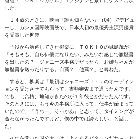
番組「ＴＯＫＩＯカケル」（フジテレビ系）にゲスト出演
した。
１４歳のときに、映画『誰も知らない』（04）でデビュ
ーし、カンヌ国際映画祭で、日本人初の最優秀主演男優賞
を受賞した柳楽。
子役から活躍してきた柳楽に、ＴＯＫＩＯの城島茂が
「そもそも、自ら俳優になりたい、みたいな感じで履歴書
を出したの？ ジャニーズ事務所だったら、お姉ちゃんが
履歴書を送ったりする。自薦？ 他薦？」と尋ねた。
すると、柳楽は「最初はジャニーズＪｒ．のオーディシ
ョンを受けさせてもらって、書類審査まで通ったんです。
でも、（合格）通知がきたのが１年後とかだったんです。
そのときには、もう今の事務所に入って、仕事が始まって
いたので、『うわー、そっかあ』と思って、タイミングが
合わなかったんですけど、僕の中では誇らしい」と話し
た。
それを聞いた国分太一は「よくあるパターンだね～」と