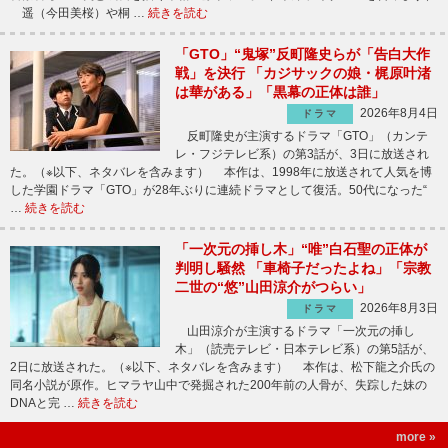
遥（今田美桜）や桐 …
続きを読む
「GTO」“鬼塚”反町隆史らが「告白大作
戦」を決行 「カジサックの娘・梶原叶渚
は華がある」「黒幕の正体は誰」
2026年8月4日
ドラマ
反町隆史が主演するドラマ「GTO」（カンテ
レ・フジテレビ系）の第3話が、3日に放送され
た。（※以下、ネタバレを含みます） 本作は、1998年に放送されて人気を博
した学園ドラマ「GTO」が28年ぶりに連続ドラマとして復活。50代になった“
…
続きを読む
「一次元の挿し木」“唯”白石聖の正体が
判明し騒然 「車椅子だったよね」「宗教
二世の“悠”山田涼介がつらい」
2026年8月3日
ドラマ
山田涼介が主演するドラマ「一次元の挿し
木」（読売テレビ・日本テレビ系）の第5話が、
2日に放送された。（※以下、ネタバレを含みます） 本作は、松下龍之介氏の
同名小説が原作。ヒマラヤ山中で発掘された200年前の人骨が、失踪した妹の
DNAと完 …
続きを読む
more »