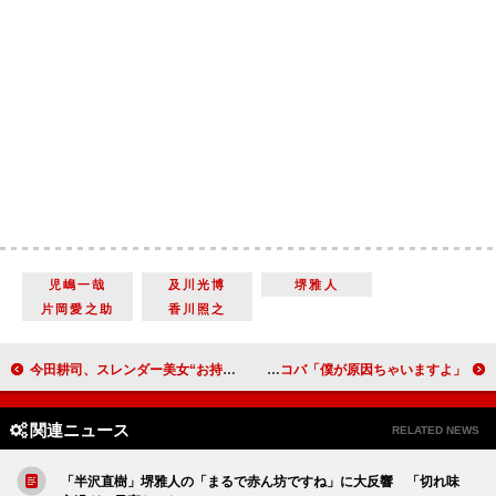
児嶋一哉
及川光博
堺雅人
片岡愛之助
香川照之
今田耕司、スレンダー美女“お持ち帰り”報道に言及 「文春砲はびっくりするぐらい合ってる」
千原ジュニア、ラジオ降板騒動の小倉優香に「すごいなあ」 ケンコバ「僕が原因ちゃいますよ」
関連ニュース
RELATED NEWS
「半沢直樹」堺雅人の「まるで赤ん坊ですね」に大反響 「切れ味