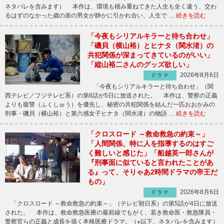
ネタバレを含みます） 本作は、環境も積み重ねてきた人生も全く違う、交わ
るはずのなかった歳の差の男女が静かに引かれ合い、人生で …
続きを読む
「今夜もシリアルキラーと待ち合わせ」
「磯貝（横山裕）とヒナタ（関水渚）の
共犯関係が深まってきているのがいい」
「縦山裕二さんのグッズ欲しい」
2026年8月6日
ドラマ
「今夜もシリアルキラーと待ち合わせ」（関
西テレビ／フジテレビ系）の第6話が5日に放送された。 本作は、警察の正義
よりも復讐（ふくしゅう）を優先し、秘密の共犯関係を結んだ一匹おおかみの
刑事・磯貝（横山裕）と第六感女子ヒナタ（関水渚）の物語 …
続きを読む
「クロスロード ～救命救急の約束～」
「人間関係、特に人を指導するのはすご
く難しいと感じた」「船越英一郎さんが
『刑事面に似ていると言われたことがあ
る』って、そりゃあ2時間ドラマの帝王だ
もの」
2026年8月6日
ドラマ
「クロスロード ～救命救急の約束～」（テレビ朝日系）の第5話が4日に放送
された。 本作は、救命救急医療の最前線でもがく、若き救命医・救急隊員・
警察官らの正義と成長を描く本格医療ドラマ。（※以下、ネタバレを含みます）