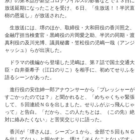
系）の第８話が新型コロナウイルスの影響などで１３日に
放送延期になったことを受け、６日、「生放送！！半沢直
樹の恩返し」が放送された。
生放送には、堺のほか、取締役・大和田役の香川照之、
金融庁担当検査官・黒崎役の片岡愛之助、半沢の同期・渡
真利役の及川光博、議員秘書・笠松役の児嶋一哉（アンジ
ャッシュ）らが出演した。
ドラマの後編から登場した児嶋は、第７話で国土交通大
臣・白井亜希子（江口のりこ）を相手に、初めてせりふを
語るシーンがあった。
進行役の安住紳一郎アナウンサーから「プレッシャーが
すごかったのでは？」と聞かれると、「めちゃくちゃ緊張
して、５回連続ＮＧを出しました。せりふがぶっ飛んじゃ
って」と告白。「だから、この人たちとは、（この先）絶
対に絡みたくない」と苦笑交じりに語った。
香川が「堺さんは、シーズン１から、全部で５回もＮＧ
を出してない」と明かすと、堺は「そんなことないです」