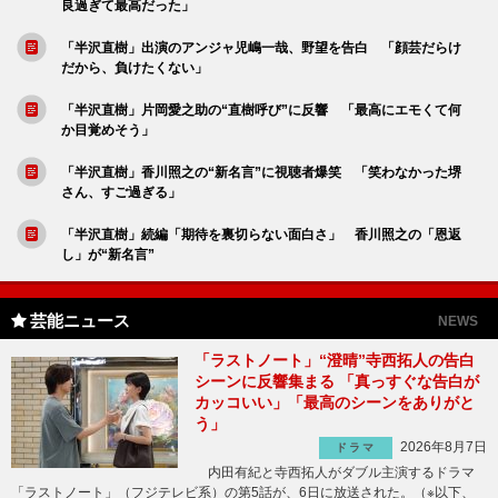
良過ぎて最高だった」
「半沢直樹」出演のアンジャ児嶋一哉、野望を告白 「顔芸だらけ
だから、負けたくない」
「半沢直樹」片岡愛之助の“直樹呼び”に反響 「最高にエモくて何
か目覚めそう」
「半沢直樹」香川照之の“新名言”に視聴者爆笑 「笑わなかった堺
さん、すご過ぎる」
「半沢直樹」続編「期待を裏切らない面白さ」 香川照之の「恩返
し」が“新名言”
芸能ニュース
NEWS
「ラストノート」“澄晴”寺西拓人の告白
シーンに反響集まる 「真っすぐな告白が
カッコいい」「最高のシーンをありがと
う」
2026年8月7日
ドラマ
内田有紀と寺西拓人がダブル主演するドラマ
「ラストノート」（フジテレビ系）の第5話が、6日に放送された。（※以下、