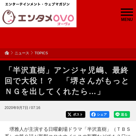
MENU
ニュース
TOPICS
「半沢直樹」アンジャ児嶋、最終
回で大役！？ 「堺さんがもっと
ＮＧを出してくれたら…」
2020年9月7日 / 07:16
ポスト
シェア
送る
堺雅人が主演する日曜劇場ドラマ「半沢直樹」（ＴＢＳ