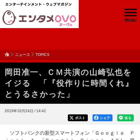
MENU
ニュース
TOPICS
岡田准一、ＣＭ共演の山崎弘也を
イジる 「『役作りに時間くれ』
とうるさかった」
2019年10月24日 / 14:42
ポスト
シェア
送る
ソフトバンクの新型スマートフォン「Ｇｏｏｇｌｅ Ｐ