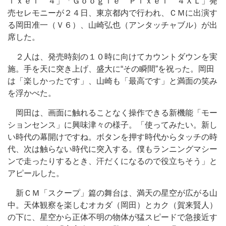
ｉｘｅｌ ４」「Ｇｏｏｇｌｅ Ｐｉｘｅｌ ４ＸＬ」発
売セレモニーが２４日、東京都内で行われ、ＣＭに出演す
る岡田准一（Ｖ６）、山崎弘也（アンタッチャブル）が出
席した。
２人は、発売時刻の１０時に向けてカウントダウンを実
施。手を天に突き上げ、盛大に“その瞬間”を祝った。岡田
は「楽しかったです」、山崎も「最高です」と満面の笑み
を浮かべた。
岡田は、画面に触れることなく操作できる新機能「モー
ションセンス」に興味津々の様子。「使ってみたい。新し
い時代の幕開けですね。ボタンを押す時代からタッチの時
代、次は触らない時代に突入する。僕もランニングマシー
ンで走ったりするとき、汗だくになるので役立ちそう」と
アピールした。
新ＣＭ「スクープ」篇の舞台は、満天の星空が広がる山
中。天体観察を楽しむオカダ（岡田）とカク（賀来賢人）
の下に、星空から正体不明の物体が猛スピードで急接近す