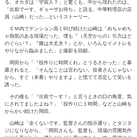
る。オカダは「宇宙人？」と驚くも、中から現れたのは、
「出前でーす。ギョーザお待ち」と語る、中華料理店の店
員（山崎）だった…というストーリー。
ＣＭ内でテンション高く叫び続けた山崎は「めちゃめち
ゃ熱気のある現場だった。僕も『（天空からの）引力はど
のぐらい？』『膝は大丈夫？』とか、いろんなイメトレを
やりながら臨みました」と撮影を回顧。
岡田から「『役作りに時間くれ』とうるさかった」と暴
露されると、「そんなことは言わない。役者さんじゃない
から。すぐ（本番）やりますよ」と慌てて否定して笑いを
誘った。
その後も「『出前で～す！』と言うときの口の角度、気
にされてましたよね？」「役作りに１時間」などと山崎を
からかい続けた岡田。
山崎は「全くないです。監督さんの指示通り」とタジタ
ジになりながら、「岡田さんも、監督も、現場の雰囲気作