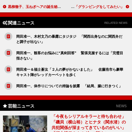
黒柳徹子、玉ねぎヘアの誕生秘話を語る 「１００歳ぐらいまでは仕事をしていきたい」
吉沢亮「今年は勝負の年だった」 「グランピングをしてみたい」
関連ニュース
RELATED NEWS
岡田准一、木村文乃の暴露にタジタジ 「関西出身なのに関西弁だ
と調子が出ない」
岡田准一、観客のお悩みに“真剣回答” 緊張克服するには「完璧目
指さない」
岡田准一＆福士蒼汰「２人の夢がかないました」 佐藤浩市ら豪華
キャスト陣がレッドカーペットを歩く
岡田准一、体作りについての持論を披露 「結局、腸に行きつく」
芸能ニュース
NEWS
「今夜もシリアルキラーと待ち合わせ」
「磯貝（横山裕）とヒナタ（関水渚）の
共犯関係が深まってきているのがいい」