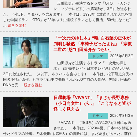
反町隆史が主演するドラマ「GTO」（カンテ
レ・フジテレビ系）の第3話が、3日に放送され
た。（※以下、ネタバレを含みます） 本作は、1998年に放送されて人気を博
した学園ドラマ「GTO」が28年ぶりに連続ドラマとして復活。50代になった“
…
続きを読む
「一次元の挿し木」“唯”白石聖の正体が
判明し騒然 「車椅子だったよね」「宗教
二世の“悠”山田涼介がつらい」
2026年8月3日
ドラマ
山田涼介が主演するドラマ「一次元の挿し
木」（読売テレビ・日本テレビ系）の第5話が、
2日に放送された。（※以下、ネタバレを含みます） 本作は、松下龍之介氏の
同名小説が原作。ヒマラヤ山中で発掘された200年前の人骨が、失踪した妹の
DNAと完 …
続きを読む
日曜劇場「VIVANT」「まさか長野専務
（小日向文世）が…」「こうなると皆が
怪しく見える」
2026年8月3日
ドラマ
「VIVANT」（TBS系）の第12話が2日に放送
された。 本作は、2023年夏、日本中を熱狂さ
せたドラマの続編。乃木憂助（堺雅人）の冒険には、まだ続きがあった。前作