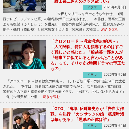
「縦山裕二さんのグッズ欲しい」
2026年8月6日
ドラマ
「今夜もシリアルキラーと待ち合わせ」（関
西テレビ／フジテレビ系）の第6話が5日に放送された。 本作は、警察の正義
よりも復讐（ふくしゅう）を優先し、秘密の共犯関係を結んだ一匹おおかみの
刑事・磯貝（横山裕）と第六感女子ヒナタ（関水渚）の物語 …
続きを読む
「クロスロード ～救命救急の約束～」
「人間関係、特に人を指導するのはすご
く難しいと感じた」「船越英一郎さんが
『刑事面に似ていると言われたことがあ
る』って、そりゃあ2時間ドラマの帝王だ
もの」
2026年8月6日
ドラマ
「クロスロード ～救命救急の約束～」（テレビ朝日系）の第5話が4日に放送
された。 本作は、救命救急医療の最前線でもがく、若き救命医・救急隊員・
警察官らの正義と成長を描く本格医療ドラマ。（※以下、ネタバレを含みます）
遥（今田美桜）や桐 …
続きを読む
「GTO」“鬼塚”反町隆史らが「告白大作
戦」を決行 「カジサックの娘・梶原叶渚
は華がある」「黒幕の正体は誰」
2026年8月4日
ドラマ