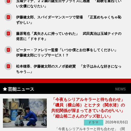
玉城ティナ、２２歳の誕生日サプライズに感激 「経験を重ねてい
い女優になりたい」
伊藤健太郎、スパイダーマンスーツで登場 「正直めちゃくちゃ恥
ずかしい」
藤原竜也「真矢さんに持っていかれた」 武田真治は玉城ティナの
発言に「ドキドキ」
ピーター・ファレリー監督「いつか僕とお仕事をしてください」
伊藤健太郎にリップサービス！？
松本穂香、伊藤健太郎のスノボ姿絶賛 「女子はみんな好きになっ
ちゃう…」
芸能ニュース
NEWS
「今夜もシリアルキラーと待ち合わせ」
「磯貝（横山裕）とヒナタ（関水渚）の
共犯関係が深まってきているのがいい」
「縦山裕二さんのグッズ欲しい」
2026年8月6日
ドラマ
「今夜もシリアルキラーと待ち合わせ」（関