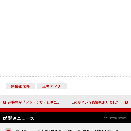
伊藤健太郎
玉城ティナ
超特急が『フッド：ザ・ビギニング』をアピール リョウガ「今までのアクション映画を超越」
小芝風花、大地震を伝えるアナウンサー役 「私に務まるのかという恐怖もありました」
関連ニュース
RELATED NEWS