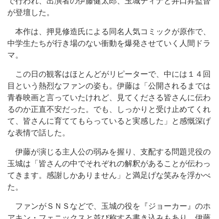
で行われ、出演者の伊藤健太郎、玉城ティナと井口昇監督
が登壇した。
本作は、押見修造氏による同名人気コミックが原作で、
中学生たちが行き場のない衝動を爆発させていく人間ドラ
マ。
この日の観客はほとんどがリピーターで、中には１４回
目という熱烈なファンの姿も。伊藤は「公開されるまでは
青春映画と言っていたけれど、見てくださる皆さんに伝わ
るのか正直不安だった。でも、しっかりと受け止めてくれ
て、皆さんに育ててもらっていると実感した」と感慨深げ
な表情で話した。
伊藤が演じる主人公の弱みを握り、支配する問題児役の
玉城は「皆さんの中でそれぞれの解釈があることが伝わっ
てきます。感謝しかありません」と満足げな笑みを浮かべ
た。
ファンがＳＮＳなどで、玉城の役を『ジョーカー』のホ
アキン・フェニックスと並び称する書き込みもあり、伊藤