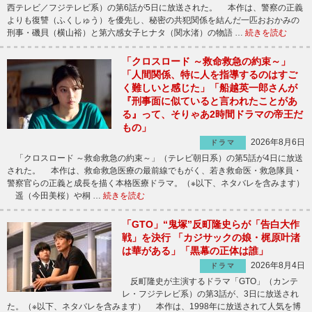
西テレビ／フジテレビ系）の第6話が5日に放送された。 本作は、警察の正義
よりも復讐（ふくしゅう）を優先し、秘密の共犯関係を結んだ一匹おおかみの
刑事・磯貝（横山裕）と第六感女子ヒナタ（関水渚）の物語 …
続きを読む
「クロスロード ～救命救急の約束～」
「人間関係、特に人を指導するのはすご
く難しいと感じた」「船越英一郎さんが
『刑事面に似ていると言われたことがあ
る』って、そりゃあ2時間ドラマの帝王だ
もの」
2026年8月6日
ドラマ
「クロスロード ～救命救急の約束～」（テレビ朝日系）の第5話が4日に放送
された。 本作は、救命救急医療の最前線でもがく、若き救命医・救急隊員・
警察官らの正義と成長を描く本格医療ドラマ。（※以下、ネタバレを含みます）
遥（今田美桜）や桐 …
続きを読む
「GTO」“鬼塚”反町隆史らが「告白大作
戦」を決行 「カジサックの娘・梶原叶渚
は華がある」「黒幕の正体は誰」
2026年8月4日
ドラマ
反町隆史が主演するドラマ「GTO」（カンテ
レ・フジテレビ系）の第3話が、3日に放送され
た。（※以下、ネタバレを含みます） 本作は、1998年に放送されて人気を博