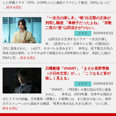
した学園ドラマ「GTO」が28年ぶりに連続ドラマとして復活。50代になった“
…
続きを読む
「一次元の挿し木」“唯”白石聖の正体が
判明し騒然 「車椅子だったよね」「宗教
二世の“悠”山田涼介がつらい」
2026年8月3日
ドラマ
山田涼介が主演するドラマ「一次元の挿し
木」（読売テレビ・日本テレビ系）の第5話が、
2日に放送された。（※以下、ネタバレを含みます） 本作は、松下龍之介氏の
同名小説が原作。ヒマラヤ山中で発掘された200年前の人骨が、失踪した妹の
DNAと完 …
続きを読む
日曜劇場「VIVANT」「まさか長野専務
（小日向文世）が…」「こうなると皆が
怪しく見える」
2026年8月3日
ドラマ
「VIVANT」（TBS系）の第12話が2日に放送
された。 本作は、2023年夏、日本中を熱狂さ
せたドラマの続編。乃木憂助（堺雅人）の冒険には、まだ続きがあった。前作
のラストシーンから直結する物語。“世界を巻き込む大きな渦”が、ついに別 …
続きを読む