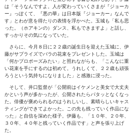
は「そうなんですよ。人が変わっていくさまが『ジョーカ
ー』っぽくて、『悪の華』は日本版『ジョーカー』なんで
す」とわが意を得たりの表情を浮かべた。玉城も「私も思
った。（ホアキンの）ダンス、私もできますよ」と話し、
すっかりその気になっていた。
さらに、今月８日に２２歳の誕生日を迎えた玉城に、伊
藤がサプライズでバラの花束をプレゼントした。玉城は
「何かプロポーズみたい」と照れながらも、「こんなに重
い花束を手にするのは初めて。うれしくて、２２歳も頑張
ろうという気持ちになりました」と感激に浸った。
そして、井口監督が「公開前はイケメンと美女で大丈夫
かという声が多かったが、公開されたらパタッとなくなっ
た。俳優が褒められるのはうれしいし、素晴らしいキャス
ティングができてよかった。この先も残っていく作品にな
った」と自信を深めた様子。伊藤も、「１０年、２０年、
３０年、４０年と残っていく作品です」と声を張り上げ
た。