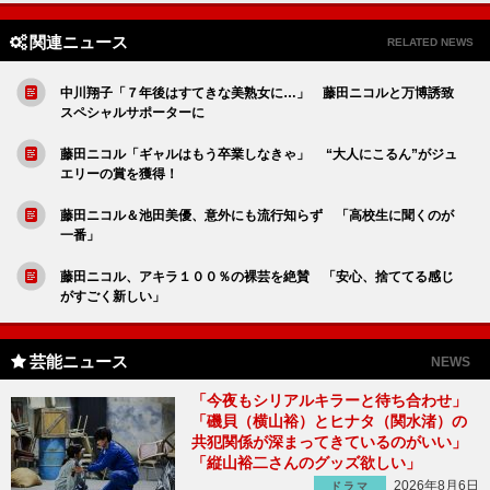
関連ニュース
RELATED NEWS
中川翔子「７年後はすてきな美熟女に…」 藤田ニコルと万博誘致
スペシャルサポーターに
藤田ニコル「ギャルはもう卒業しなきゃ」 “大人にこるん”がジュ
エリーの賞を獲得！
藤田ニコル＆池田美優、意外にも流行知らず 「高校生に聞くのが
一番」
藤田ニコル、アキラ１００％の裸芸を絶賛 「安心、捨ててる感じ
がすごく新しい」
芸能ニュース
NEWS
「今夜もシリアルキラーと待ち合わせ」
「磯貝（横山裕）とヒナタ（関水渚）の
共犯関係が深まってきているのがいい」
「縦山裕二さんのグッズ欲しい」
2026年8月6日
ドラマ