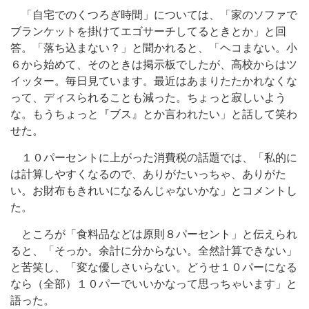
「自宅でのくつろぎ時間」については、「家のソファで
ブランケットを掛けてエゴサーチしてるときとか」と回
答。「落ち込まない？」と聞かれると、「ヘコまない。小
６から始めて、そのときは掲示板でしたが、高校からはツ
イッター。毎日見ています。最近はあまりたたかれなくな
って、ディスられることも減った。ちょっと寂しいよう
な。もうちょっと『ブス』とか言われたい」と話して笑わ
せた。
１０パーセントに上がった消費税の話題では、「私的に
は計算しやすくなるので、ありがたいっちゃ、ありがた
い。お財布もきれいになるんじゃないかな」とコメントし
た。
ところが「食料品などは原則８パーセント」と伝えられ
ると、「そっか。余計に分からない。全然計算できない」
と苦笑し、「変な優しさいらない。どうせ１０パーになる
なら（全部）１０パーでいいかなって思っちゃいます」と
語った。