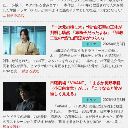
レ・フジテレビ系）の第3話が、3日に放送され
た。（※以下、ネタバレを含みます） 本作は、1998年に放送されて人気を博
した学園ドラマ「GTO」が28年ぶりに連続ドラマとして復活。50代になった“
…
続きを読む
「一次元の挿し木」“唯”白石聖の正体が
判明し騒然 「車椅子だったよね」「宗教
二世の“悠”山田涼介がつらい」
2026年8月3日
ドラマ
山田涼介が主演するドラマ「一次元の挿し
木」（読売テレビ・日本テレビ系）の第5話が、
2日に放送された。（※以下、ネタバレを含みます） 本作は、松下龍之介氏の
同名小説が原作。ヒマラヤ山中で発掘された200年前の人骨が、失踪した妹の
DNAと完 …
続きを読む
日曜劇場「VIVANT」「まさか長野専務
（小日向文世）が…」「こうなると皆が
怪しく見える」
2026年8月3日
ドラマ
「VIVANT」（TBS系）の第12話が2日に放送
された。 本作は、2023年夏、日本中を熱狂さ
せたドラマの続編。乃木憂助（堺雅人）の冒険には、まだ続きがあった。前作
のラストシーンから直結する物語。“世界を巻き込む大きな渦”が、ついに別 …
続きを読む