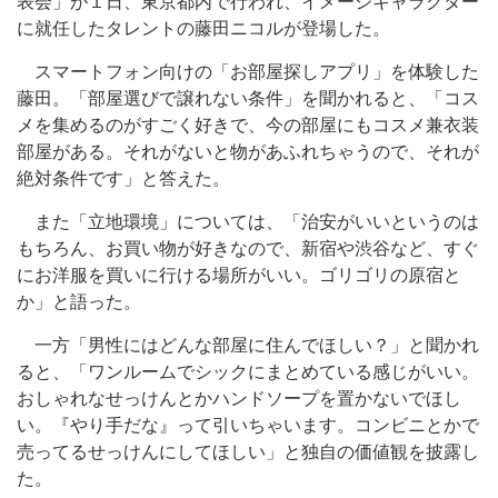
表会」が１日、東京都内で行われ、イメージキャラクター
に就任したタレントの藤田ニコルが登場した。
スマートフォン向けの「お部屋探しアプリ」を体験した
藤田。「部屋選びで譲れない条件」を聞かれると、「コス
メを集めるのがすごく好きで、今の部屋にもコスメ兼衣装
部屋がある。それがないと物があふれちゃうので、それが
絶対条件です」と答えた。
また「立地環境」については、「治安がいいというのは
もちろん、お買い物が好きなので、新宿や渋谷など、すぐ
にお洋服を買いに行ける場所がいい。ゴリゴリの原宿と
か」と語った。
一方「男性にはどんな部屋に住んでほしい？」と聞かれ
ると、「ワンルームでシックにまとめている感じがいい。
おしゃれなせっけんとかハンドソープを置かないでほし
い。『やり手だな』って引いちゃいます。コンビニとかで
売ってるせっけんにしてほしい」と独自の価値観を披露し
た。