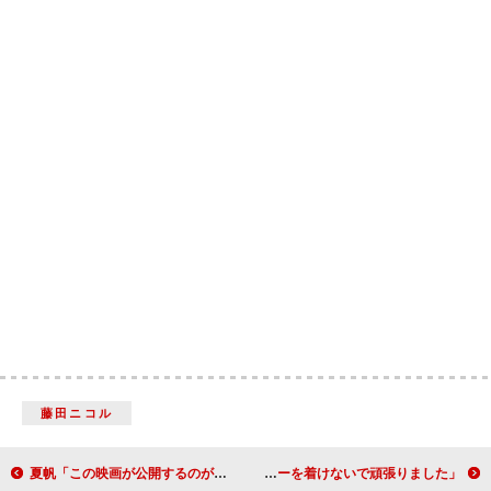
藤田ニコル
夏帆「この映画が公開するのが悲しい！」 パンチングマシーンで２７１キロを記録
尾野真千子、怪談ドラマで希代の悪女役 「ブラジャーを着けないで頑張りました」