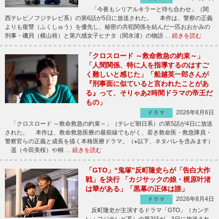
「今夜もシリアルキラーと待ち合わせ」（関
西テレビ／フジテレビ系）の第6話が5日に放送された。 本作は、警察の正義
よりも復讐（ふくしゅう）を優先し、秘密の共犯関係を結んだ一匹おおかみの
刑事・磯貝（横山裕）と第六感女子ヒナタ（関水渚）の物語 …
続きを読む
「クロスロード ～救命救急の約束～」
「人間関係、特に人を指導するのはすご
く難しいと感じた」「船越英一郎さんが
『刑事面に似ていると言われたことがあ
る』って、そりゃあ2時間ドラマの帝王だ
もの」
2026年8月6日
ドラマ
「クロスロード ～救命救急の約束～」（テレビ朝日系）の第5話が4日に放送
された。 本作は、救命救急医療の最前線でもがく、若き救命医・救急隊員・
警察官らの正義と成長を描く本格医療ドラマ。（※以下、ネタバレを含みます）
遥（今田美桜）や桐 …
続きを読む
「GTO」“鬼塚”反町隆史らが「告白大作
戦」を決行 「カジサックの娘・梶原叶渚
は華がある」「黒幕の正体は誰」
2026年8月4日
ドラマ
反町隆史が主演するドラマ「GTO」（カンテ