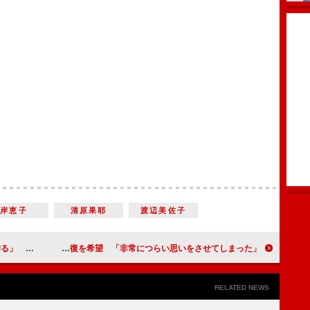
岸恵子
清原果耶
渡辺美佐子
いていく」
吉本興業・岡本社長、宮迫＆田村亮との関係修復を希望 「非常につらい思いをさせてしまった」
RELATED NEWS