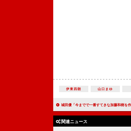
伊東四朗
山口まゆ
城田優「今までで一番すてきな加藤和樹を作る」 加藤「最後まで付
関連ニュース