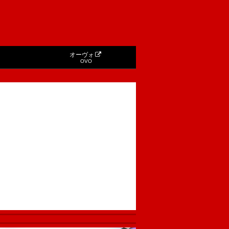
オーヴォ
OVO