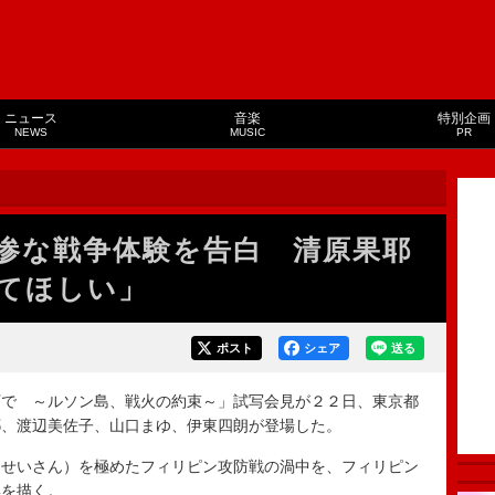
ニュース
音楽
特別企画
NEWS
MUSIC
PR
惨な戦争体験を告白 清原果耶
てほしい」
ポスト
シェア
送る
で ～ルソン島、戦火の約束～」試写会見が２２日、東京都
耶、渡辺美佐子、山口まゆ、伊東四朗が登場した。
せいさん）を極めたフィリピン攻防戦の渦中を、フィリピン
姿を描く。