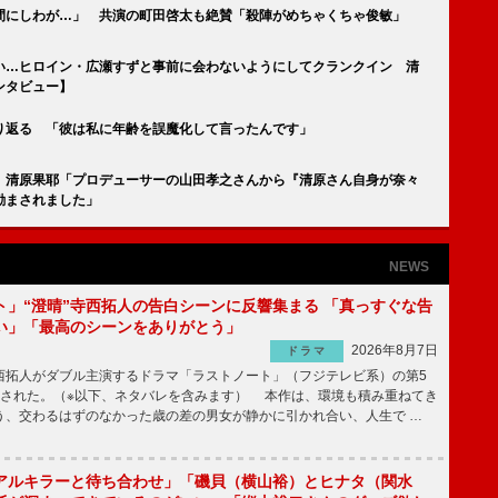
間にしわが…」 共演の町田啓太も絶賛「殺陣がめちゃくちゃ俊敏」
い…ヒロイン・広瀬すずと事前に会わないようにしてクランクイン 清
ンタビュー】
り返る 「彼は私に年齢を誤魔化して言ったんです」
』清原果耶「プロデューサーの山田孝之さんから『清原さん自身が奈々
励まされました」
NEWS
ト」“澄晴”寺西拓人の告白シーンに反響集まる 「真っすぐな告
い」「最高のシーンをありがとう」
2026年8月7日
ドラマ
拓人がダブル主演するドラマ「ラストノート」（フジテレビ系）の第5
送された。（※以下、ネタバレを含みます） 本作は、環境も積み重ねてき
う、交わるはずのなかった歳の差の男女が静かに引かれ合い、人生で …
アルキラーと待ち合わせ」「磯貝（横山裕）とヒナタ（関水