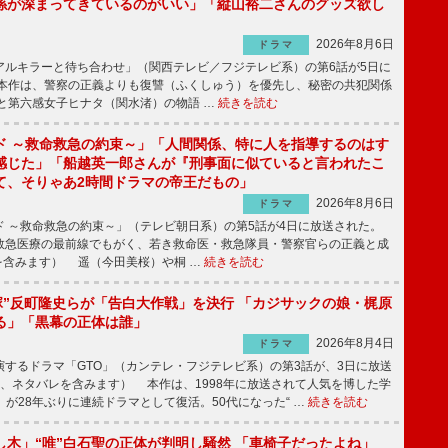
係が深まってきているのがいい」「縦山裕二さんのグッズ欲し
2026年8月6日
ドラマ
ルキラーと待ち合わせ」（関西テレビ／フジテレビ系）の第6話が5日に
本作は、警察の正義よりも復讐（ふくしゅう）を優先し、秘密の共犯関係
と第六感女子ヒナタ（関水渚）の物語 …
続きを読む
ド ～救命救急の約束～」「人間関係、特に人を指導するのはす
感じた」「船越英一郎さんが『刑事面に似ていると言われたこ
て、そりゃあ2時間ドラマの帝王だもの」
2026年8月6日
ドラマ
 ～救命救急の約束～」（テレビ朝日系）の第5話が4日に放送された。
急医療の最前線でもがく、若き救命医・救急隊員・警察官らの正義と成
を含みます） 遥（今田美桜）や桐 …
続きを読む
鬼塚”反町隆史らが「告白大作戦」を決行 「カジサックの娘・梶原
る」「黒幕の正体は誰」
2026年8月4日
ドラマ
するドラマ「GTO」（カンテレ・フジテレビ系）の第3話が、3日に放送
下、ネタバレを含みます） 本作は、1998年に放送されて人気を博した学
」が28年ぶりに連続ドラマとして復活。50代になった“ …
続きを読む
し木」“唯”白石聖の正体が判明し騒然 「車椅子だったよね」