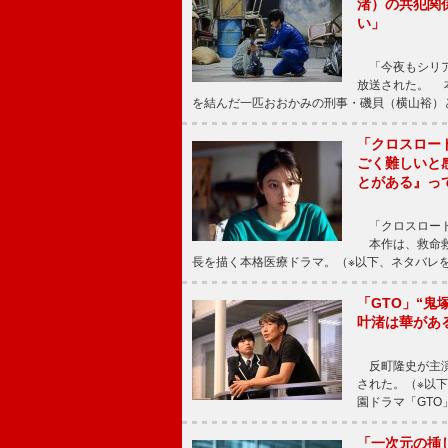
渚）の共犯関
い」
「今夜もシリア
放送された。 
を結んだ一匹おおかみの刑事・磯貝（横山裕）
「クロスロー
ごく難しいと
とがある』っ
「クロスロード
本作は、救命救
長を描く本格医療ドラマ。（※以下、ネタバレ
「GTO」“
叶渚は華があ
反町隆史が主演
された。（※以
園ドラマ「GTO
「一次元の挿