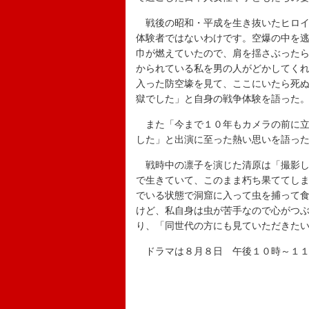
戦後の昭和・平成を生き抜いたヒロイ
体験者ではないわけです。空爆の中を
巾が燃えていたので、肩を揺さぶった
かられている私を男の人がどかしてく
入った防空壕を見て、ここにいたら死
獄でした」と自身の戦争体験を語った
また「今まで１０年もカメラの前に立
した」と出演に至った熱い思いを語っ
戦時中の凛子を演じた清原は「撮影し
で生きていて、このまま朽ち果ててし
でいる状態で洞窟に入って虫を捕って
けど、私自身は虫が苦手なので心がつ
り、「同世代の方にも見ていただきた
ドラマは８月８日 午後１０時～１１