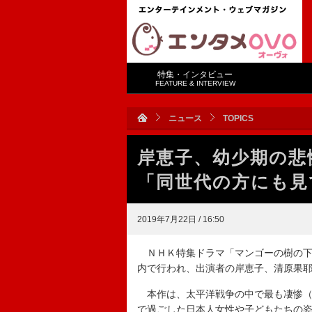
特集・インタビュー
FEATURE & INTERVIEW
ニュース
TOPICS
岸恵子、幼少期の悲
「同世代の方にも見
2019年7月22日 / 16:50
ＮＨＫ特集ドラマ「マンゴーの樹の下
内で行われ、出演者の岸恵子、清原果
本作は、太平洋戦争の中で最も凄惨（
で過ごした日本人女性や子どもたちの