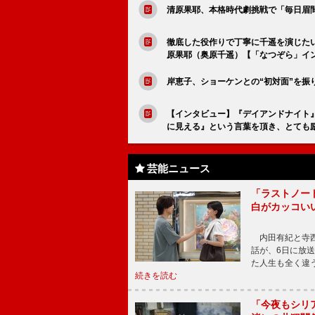
清原果耶、本格時代劇挑戦で「毎日眉
徹底した役作りで丁寧に千遥を演じた
原果耶（奥原千遥）【「なつぞら」イ
岸恵子、ショーケンとの“初対面”を振
【インタビュー】『デイアンドナイト
に見える』という言葉を頂き、とても
芸能ニュース
「ラストノー
白がカッコい
内田有紀と寺西
話が、6日に放
た人生も全く違
続きを読む
「今夜もシリ