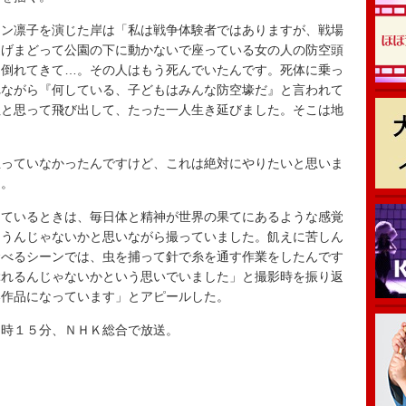
ン凛子を演じた岸は「私は戦争体験者ではありますが、戦場
逃げまどって公園の下に動かないで座っている女の人の防空頭
ら倒れてきて…。その人はもう死んでいたんです。死体に乗っ
れながら『何している、子どもはみんな防空壕だ』と言われて
ぬと思って飛び出して、たった一人生き延びました。そこは地
。
っていなかったんですけど、これは絶対にやりたいと思いま
た。
ているときは、毎日体と精神が世界の果てにあるような感覚
まうんじゃないかと思いながら撮っていました。飢えに苦しん
食べるシーンでは、虫を捕って針で糸を通す作業をしたんです
ぶれるんじゃないかという思いでいました」と撮影時を振り返
い作品になっています」とアピールした。
時１５分、ＮＨＫ総合で放送。