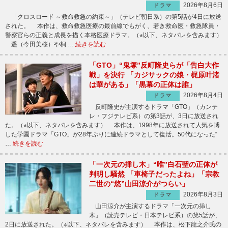
2026年8月6日
ドラマ
「クロスロード ～救命救急の約束～」（テレビ朝日系）の第5話が4日に放送
された。 本作は、救命救急医療の最前線でもがく、若き救命医・救急隊員・
警察官らの正義と成長を描く本格医療ドラマ。（※以下、ネタバレを含みます）
遥（今田美桜）や桐 …
続きを読む
「GTO」“鬼塚”反町隆史らが「告白大作
戦」を決行 「カジサックの娘・梶原叶渚
は華がある」「黒幕の正体は誰」
2026年8月4日
ドラマ
反町隆史が主演するドラマ「GTO」（カンテ
レ・フジテレビ系）の第3話が、3日に放送され
た。（※以下、ネタバレを含みます） 本作は、1998年に放送されて人気を博
した学園ドラマ「GTO」が28年ぶりに連続ドラマとして復活。50代になった“
…
続きを読む
「一次元の挿し木」“唯”白石聖の正体が
判明し騒然 「車椅子だったよね」「宗教
二世の“悠”山田涼介がつらい」
2026年8月3日
ドラマ
山田涼介が主演するドラマ「一次元の挿し
木」（読売テレビ・日本テレビ系）の第5話が、
2日に放送された。（※以下、ネタバレを含みます） 本作は、松下龍之介氏の