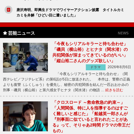
唐沢寿明、即興生ドラマでワイヤーアクション披露 タイトルカミ
カミを弁解「ひどい目に遭いました」
芸能ニュース
NEWS
「今夜もシリアルキラーと待ち合わせ」
「磯貝（横山裕）とヒナタ（関水渚）の
共犯関係が深まってきているのがいい」
「縦山裕二さんのグッズ欲しい」
2026年8月6日
ドラマ
「今夜もシリアルキラーと待ち合わせ」（関
西テレビ／フジテレビ系）の第6話が5日に放送された。 本作は、警察の正義
よりも復讐（ふくしゅう）を優先し、秘密の共犯関係を結んだ一匹おおかみの
刑事・磯貝（横山裕）と第六感女子ヒナタ（関水渚）の物語 …
続きを読む
「クロスロード ～救命救急の約束～」
「人間関係、特に人を指導するのはすご
く難しいと感じた」「船越英一郎さんが
『刑事面に似ていると言われたことがあ
る』って、そりゃあ2時間ドラマの帝王だ
もの」