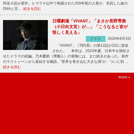
同名小説が原作。ヒマラヤ山中で発掘された200年前の人骨が、失踪した妹の
DNAと完 …
続きを読む
日曜劇場「VIVANT」「まさか長野専務
（小日向文世）が…」「こうなると皆が
怪しく見える」
2026年8月3日
ドラマ
「VIVANT」（TBS系）の第12話が2日に放送
された。 本作は、2023年夏、日本中を熱狂さ
せたドラマの続編。乃木憂助（堺雅人）の冒険には、まだ続きがあった。前作
のラストシーンから直結する物語。“世界を巻き込む大きな渦”が、ついに別 …
続きを読む
more »