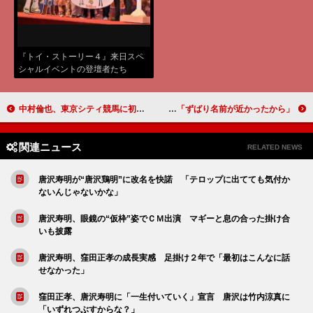
『トイ・ストーリー４』来日スペ
シャルイベントの登壇者たち
中村倫也、東京シティ競馬に初登場！ 「空が降ってくるような感覚にドキドキ」
金爆、“ボンカレー”コラボ企画の広報大使に 理由は「ずばり名前が近かったから」
関連ニュース
RELATED NEWS
唐沢寿明が“唐沢鶏明”に改名を快諾 「テロップに出てても気付か
ないんじゃないかな」
唐沢寿明、眼鏡の“仮枠”姿でＣＭ出演 マギーと息の合った掛け合
いも披露
唐沢寿明、窪田正孝の成長実感 足掛け２年で「最初はこんなに話
せなかった」
窪田正孝、唐沢寿明に「一生付いていく」宣言 唐沢は竹内涼真に
「いずれつぶすからな？」