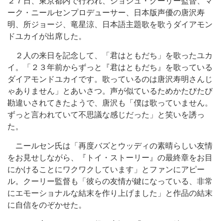
２７日、東京都内で行われ、ジョシュ・クーリー監督、マ
ーク・ニールセンプロデューサー、日本版声優の唐沢寿
明、所ジョージ、竜星涼、日本語主題歌を歌うダイアモン
ドユカイが出席した。
２人の来日を記念して、「君はともだち」を歌ったユカ
イ。「２３年前からずっと『君はともだち』を歌っている
ダイアモンドユカイです。歌っているのは唐沢寿明さんじ
ゃありません」とあいさつ。声が似ているためかたびたび
勘違いされてきたようで、唐沢も「僕は歌っていません。
ずっと言われていて不思議な感じだった」と笑いを誘っ
た。
ニールセン氏は「再度バズとウッディの素晴らしい友情
をお見せしながら、『トイ・ストーリー』の最終章をお目
にかけることにワクワクしています」とファンにアピー
ル。クーリー監督も「彼らの友情が鍵になっている、非常
にエモーショナルな結末を作り上げました」と作品の結末
に自信をのぞかせた。