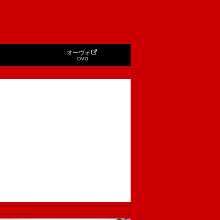
オーヴォ
OVO