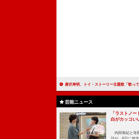
唐沢寿明、トイ・ストーリー主題歌「歌ってません」 ダイアモンドユカイがステー
芸能ニュース
「ラストノー
白がカッコい
内田有紀と寺西
話が、6日に放