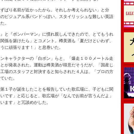
ずばり名前が近かったから。それしか考えられない」と分
りのビジュアル系バンドっぽい、スタイリッシュな難しい英語
めた。
』と『ボンバーマン』に慣れ親しんできたので、とてもうれ
の関係を築けたら」とコメント。樽美酒も「夏だけといわず、
ように頑張ります！」と息巻いた。
ンキャラクターの「白ボン」らと、「爆走１００メートル走
ことが発表された。運動は樽美酒が得意だそうだが、「国産じ
造工場のスタッフと対決すると知らされた４人は、「プロの方
していた。
第１子が誕生したことを報告していた歌広場に、子どもに関
いいです」と応じると、歌広場が「なんでお前が言うんだよ」
ています」と冗談めかした。