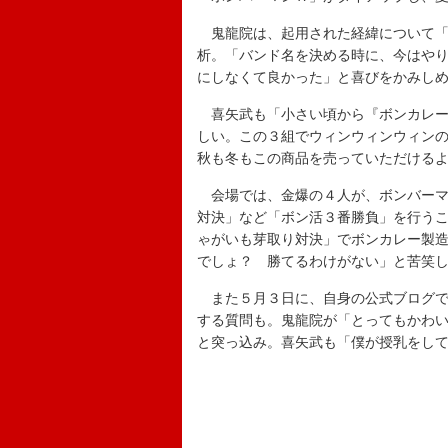
鬼龍院は、起用された経緯について「
析。「バンド名を決める時に、今はや
にしなくて良かった」と喜びをかみし
喜矢武も「小さい頃から『ボンカレー
しい。この３組でウィンウィンウィン
秋も冬もこの商品を売っていただける
会場では、金爆の４人が、ボンバーマ
対決」など「ボン活３番勝負」を行う
ゃがいも芽取り対決」でボンカレー製
でしょ？ 勝てるわけがない」と苦笑
また５月３日に、自身の公式ブログで
する質問も。鬼龍院が「とってもかわ
と突っ込み。喜矢武も「僕が授乳をし