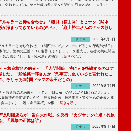
う、交わるはずのなかった歳の差の男女が静かに引かれ合い、人生で …
アルキラーと待ち合わせ」「磯貝（横山裕）とヒナタ（関水
係が深まってきているのがいい」「縦山裕二さんのグッズ欲し
2026年8月6日
ドラマ
ルキラーと待ち合わせ」（関西テレビ／フジテレビ系）の第6話が5日に
本作は、警察の正義よりも復讐（ふくしゅう）を優先し、秘密の共犯関係
と第六感女子ヒナタ（関水渚）の物語 …
続きを読む
ド ～救命救急の約束～」「人間関係、特に人を指導するのはす
感じた」「船越英一郎さんが『刑事面に似ていると言われたこ
て、そりゃあ2時間ドラマの帝王だもの」
2026年8月6日
ドラマ
 ～救命救急の約束～」（テレビ朝日系）の第5話が4日に放送された。
急医療の最前線でもがく、若き救命医・救急隊員・警察官らの正義と成
を含みます） 遥（今田美桜）や桐 …
続きを読む
鬼塚”反町隆史らが「告白大作戦」を決行 「カジサックの娘・梶原
る」「黒幕の正体は誰」
2026年8月4日
ドラマ