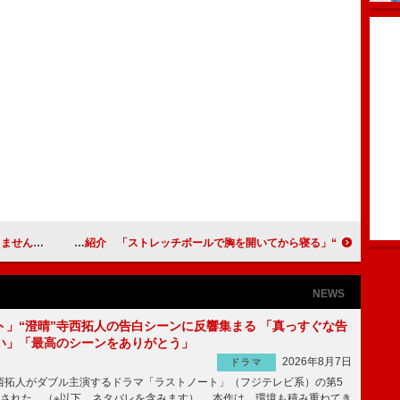
ジ上で生歌唱
“ママモデル”辻元舞、夜の美容法を紹介 「ストレッチボールで胸を開いてから寝る」
NEWS
ト」“澄晴”寺西拓人の告白シーンに反響集まる 「真っすぐな告
い」「最高のシーンをありがとう」
2026年8月7日
ドラマ
拓人がダブル主演するドラマ「ラストノート」（フジテレビ系）の第5
送された。（※以下、ネタバレを含みます） 本作は、環境も積み重ねてき