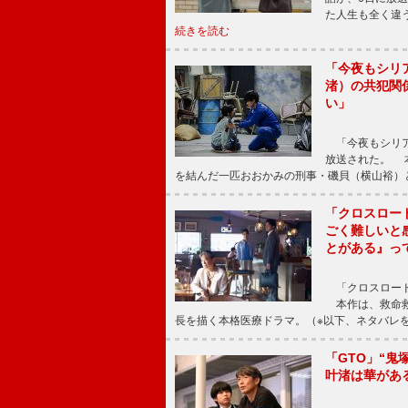
た人生も全く違
続きを読む
「今夜もシリ
渚）の共犯関
い」
「今夜もシリア
放送された。 
を結んだ一匹おおかみの刑事・磯貝（横山裕）
「クロスロー
ごく難しいと
とがある』っ
「クロスロード
本作は、救命救
長を描く本格医療ドラマ。（※以下、ネタバレ
「GTO」“
叶渚は華があ