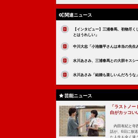
関連ニュース
【インタビュー】三浦春馬、初物尽く
とはうれしい」
中川大志「小池徹平さんは本当の先生
水川あさみ、三浦春馬との大胆キスシ
水川あさみ「結婚も楽しいんだろうな
芸能ニュース
「ラストノー
白がカッコい
内田有紀と寺西
話が、6日に放
た人生も全く違