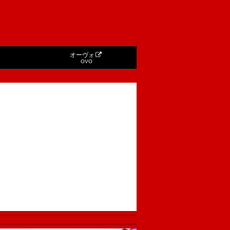
オーヴォ
OVO