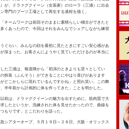
池）が、ドラァグクイーン（女装家）のローラ（三浦）に出会
ーン専門のブーツ工場として再生する過程を描く。
「チームワークは前回そのままに素晴らしい稽古ができたと
も多くあったので、今回はそれをみんなでシェアしながら練習
うぐらい、みんなの顔を最初に見たときにすごい安心感があ
絆が深まった。お客さんにようやく見ていただけるのが本当に
した三浦は、報道陣から「初演のときよりも堂々としてい
この扮装（ふんそう）ができることにやはり喜びがあります
いがどこかしらに現れているんですかね」と照れ笑い。この舞
で、半年前から計画的に体を作ってきた」ことを明かした。
以前は、ドラァグクイーンの魅力を出すために、筋肉質で大
追求したというか、洗練された体を見せたかったので、曲線を
たつもりです」とこだわりを語った。
急シアターオーブ、５月１９日～２８日、大阪・オリックス