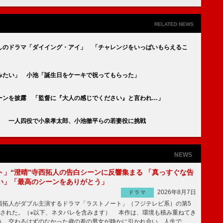
RELATED NEWS
しのドラマ「ダイイング・アイ」 「チャレンジをいっぱいもらえるこ
みたい」 小池「誕生日をケーキで祝ってもらった」
ーンを披露 「監督に『大人の感じでください』と言われ…」
」 一人四役で小泉孝太郎、小池徹平らの若妻役に挑戦
NEWS
ト」“澄晴”寺西拓人の告白シーンに反響集まる 「真っすぐな告
い」「最高のシーンをありがとう」
2026年8月7日
ドラマ
拓人がダブル主演するドラマ「ラストノート」（フジテレビ系）の第5
送された。（※以下、ネタバレを含みます） 本作は、環境も積み重ねてき
う、交わるはずのなかった歳の差の男女が静かに引かれ合い、人生で …