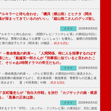
アルキラーと待ち合わせ」「磯貝（横山裕）とヒナタ（関水
係が深まってきているのがいい」「縦山裕二さんのグッズ欲し
2026年8月6日
ドラマ
ルキラーと待ち合わせ」（関西テレビ／フジテレビ系）の第6話が5日に
本作は、警察の正義よりも復讐（ふくしゅう）を優先し、秘密の共犯関係
と第六感女子ヒナタ（関水渚）の物語 …
続きを読む
ド ～救命救急の約束～」「人間関係、特に人を指導するのはす
感じた」「船越英一郎さんが『刑事面に似ていると言われたこ
て、そりゃあ2時間ドラマの帝王だもの」
2026年8月6日
ドラマ
 ～救命救急の約束～」（テレビ朝日系）の第5話が4日に放送された。
急医療の最前線でもがく、若き救命医・救急隊員・警察官らの正義と成
を含みます） 遥（今田美桜）や桐 …
続きを読む
鬼塚”反町隆史らが「告白大作戦」を決行 「カジサックの娘・梶原
る」「黒幕の正体は誰」
2026年8月4日
ドラマ
するドラマ「GTO」（カンテレ・フジテレビ系）の第3話が、3日に放送