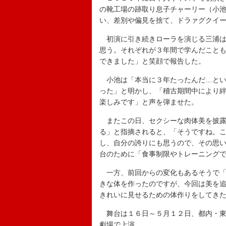
の靴工場の跡取り息子チャーリー（小
い、差別や偏見を捨て、ドラァグクイ
初演に引き続きローラを演じる三浦は
思う。それぞれが３年間で学んだこと
できました」と笑顔で報告した。
小池は「本当に３年たったんだ…とい
った」と明かし、「稽古期間中により
楽しみです」と声を弾ませた。
またこの日、セクシーな肉体美を披露
る」と指摘されると、「そうですね。
し、自分の誇りにも思うので、その思
台のために「食事制限やトレーニング
一方、前回からの変化もあるそうで「
きな体を作ったのですが、今回は美を
きれいに見せるための体作りをしてき
舞台は１６日～５月１２日、都内・東
劇場で上演。