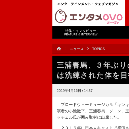
特集・インタビュー
FEATURE & INTERVIEW
ニュース
TOPICS
三浦春馬、３年ぶり
は洗練された体を目
2019年4月16日 / 14:37
ブロードウェーミュージカル「キンキ
演者の小池徹平、三浦春馬、ソニン、
ッチェル氏が囲み取材に出席した。
２０１６年に日本人キャストで初演さ