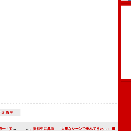
小池徹平
ずに作った」
玉森裕太、撮影中に鼻血 「大事なシーンで垂れてきた…」