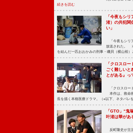
続きを読む
「今夜もシリ
渚）の共犯関
い」
「今夜もシリア
放送された。 
を結んだ一匹おおかみの刑事・磯貝（横山裕）
「クロスロー
ごく難しいと
とがある』っ
「クロスロード
本作は、救命救
長を描く本格医療ドラマ。（※以下、ネタバレ
「GTO」“
叶渚は華があ
反町隆史が主演