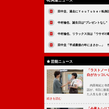
関連ニュース
田中圭、過去にＹｏｕＴｕｂｅｒ転身
中村倫也、誕生日は“プレゼントなし”
中村倫也、リラックス法は「ウサギの
田中圭「平成最後の年にまさか…」 竹
芸能ニュース
「ラストノー
白がカッコい
内田有紀と寺西
話が、6日に放
た人生も全く違
続きを読む
「今夜もシリ