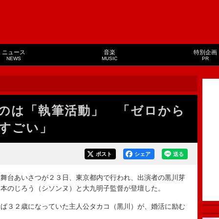
ニュース
音楽
特別企画
NEWS
MUSIC
PR
のは「執筆活動」 「ゼロから
すごい」
ポスト
シェア
送る
舞台あいさつが２３日、東京都内で行われ、出演者の黒川芽
脚本のじろう（シソンヌ）と大九明子監督が登壇した。
ば３２歳になっていた主人公タカコ（黒川）が、婚活に励む