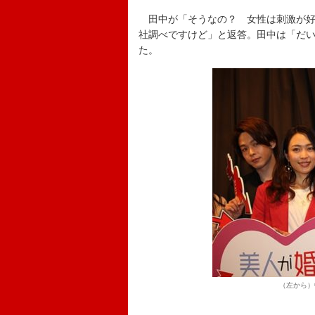
田中が「そうなの？ 女性は刺激が好
社調べですけど」と返答。田中は「だ
た。
（左から）