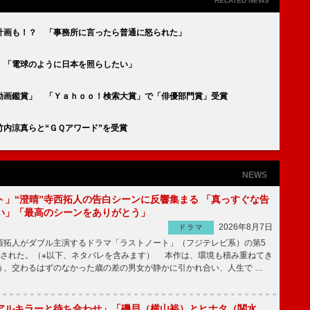
RELATED NEWS
計画も！？ 「事務所に言ったら普通に怒られた」
 「電球のように日本を照らしたい」
動画鑑賞」 「Ｙａｈｏｏ！検索大賞」で「俳優部門賞」受賞
内涼真らと“ＧＱアワード”を受賞
NEWS
ト」“澄晴”寺西拓人の告白シーンに反響集まる 「真っすぐな告
い」「最高のシーンをありがとう」
2026年8月7日
ドラマ
拓人がダブル主演するドラマ「ラストノート」（フジテレビ系）の第5
送された。（※以下、ネタバレを含みます） 本作は、環境も積み重ねてき
う、交わるはずのなかった歳の差の男女が静かに引かれ合い、人生で …
アルキラーと待ち合わせ」「磯貝（横山裕）とヒナタ（関水