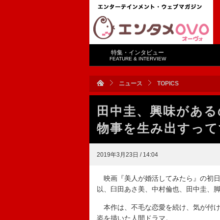
特集・インタビュー
FEATURE & INTERVIEW
ニュース
TOPICS
田中圭、興味がある
物事を生み出すって
2019年3月23日 / 14:04
映画『美人が婚活してみたら』の初日
以、臼田あさ美、中村倫也、田中圭、
本作は、不毛な恋愛を続け、気が付け
姿を描いた人間ドラマ。