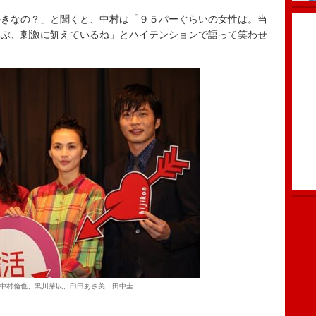
きなの？」と聞くと、中村は「９５パーぐらいの女性は。当
いぶ、刺激に飢えているね」とハイテンションで語って笑わせ
中村倫也、黒川芽以、臼田あさ美、田中圭