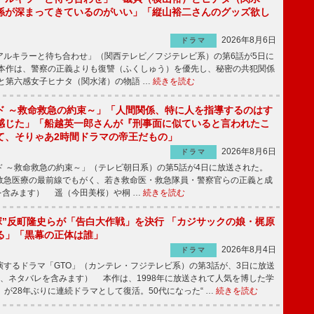
係が深まってきているのがいい」「縦山裕二さんのグッズ欲し
2026年8月6日
ドラマ
ルキラーと待ち合わせ」（関西テレビ／フジテレビ系）の第6話が5日に
本作は、警察の正義よりも復讐（ふくしゅう）を優先し、秘密の共犯関係
と第六感女子ヒナタ（関水渚）の物語 …
続きを読む
ド ～救命救急の約束～」「人間関係、特に人を指導するのはす
感じた」「船越英一郎さんが『刑事面に似ていると言われたこ
て、そりゃあ2時間ドラマの帝王だもの」
2026年8月6日
ドラマ
 ～救命救急の約束～」（テレビ朝日系）の第5話が4日に放送された。
急医療の最前線でもがく、若き救命医・救急隊員・警察官らの正義と成
を含みます） 遥（今田美桜）や桐 …
続きを読む
鬼塚”反町隆史らが「告白大作戦」を決行 「カジサックの娘・梶原
る」「黒幕の正体は誰」
2026年8月4日
ドラマ
するドラマ「GTO」（カンテレ・フジテレビ系）の第3話が、3日に放送
下、ネタバレを含みます） 本作は、1998年に放送されて人気を博した学
」が28年ぶりに連続ドラマとして復活。50代になった“ …
続きを読む