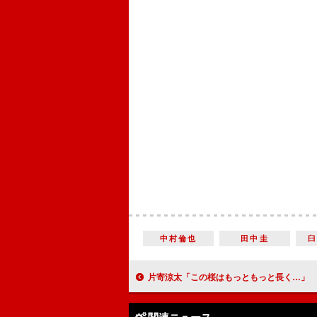
中村倫也
田中圭
片寄涼太「この桜はもっともっと長く…」 “桜の開花宣言”と同じ日