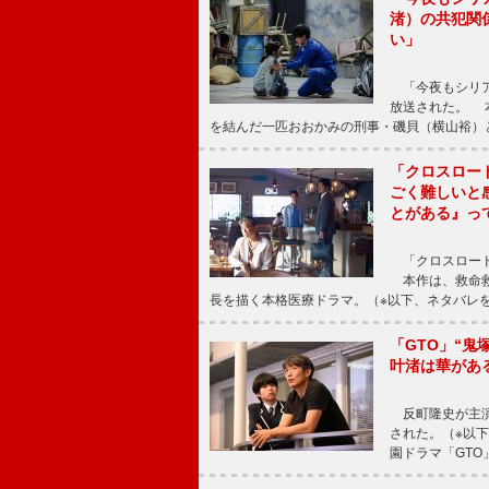
渚）の共犯関
い」
「今夜もシリア
放送された。 
を結んだ一匹おおかみの刑事・磯貝（横山裕）
「クロスロー
ごく難しいと
とがある』っ
「クロスロード
本作は、救命救
長を描く本格医療ドラマ。（※以下、ネタバレ
「GTO」“
叶渚は華があ
反町隆史が主演
された。（※以
園ドラマ「GTO