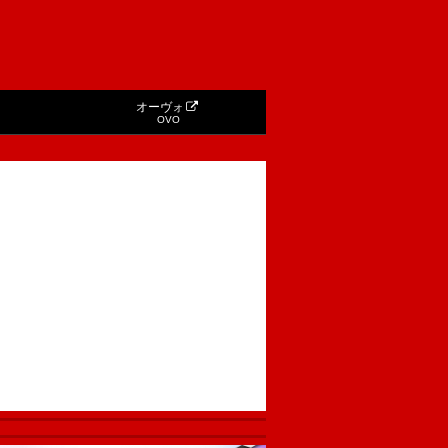
オーヴォ
OVO