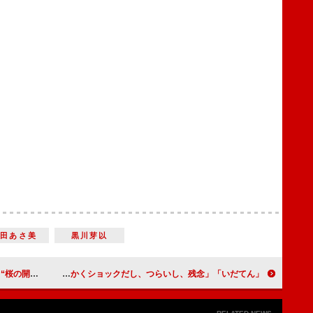
臼田あさ美
黒川芽以
に出演作公開
「いだてん」制作統括、ピエール瀧についてコメント 「とにかくショックだし、つらいし、残念」