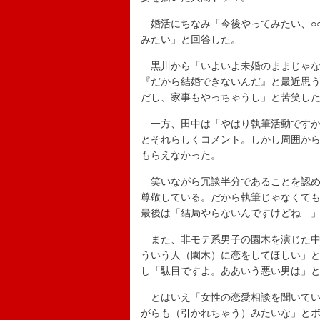
婚活にちなみ「今後やってみたい、○○
みたい」と回答した。
黒川から「いよいよ未婚のままじゃない
『だから結婚できないんだ』と最近思
だし、家事もやっちゃうし」と苦笑し
一方、田中は「やはり執筆活動ですか
とそれらしくコメント。しかし周囲か
もらえなかった。
笑いながら冗談半分であることを認め
尊敬している。だから執筆じゃなくて
最後は「結局やらないんですけどね…
また、非モテ系男子の園木を演じた中
ういう人（園木）に恋をしてほしい」
し「駄目ですよ。ああいう悪い男は」
とはいえ「女性の恋愛相談を聞いてい
がらも（引かれちゃう）みたいな」と