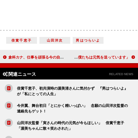
倍賞千恵子
山田洋次
男はつらいよ
倉科カナ、仕事を頑張る今の自分が「好き」 昔は「３０歳で家庭を持っているものと…」
キスマイ玉森裕太らが地震被害の北海道にエール 千賀健永「僕たちは元気を送っています」
関連ニュース
RELATED NEWS
倍賞千恵子、初共演時の渥美清さんに気付かず 『男はつらいよ』
が「私にとっての人生」
今井翼、舞台初日「とにかく精いっぱい」 念願の山田洋次監督の
連絡先もゲット！
山田洋次監督「寅さんの時代の元気が今もほしい」 倍賞千恵子
「渥美ちゃんに散々笑わされた」