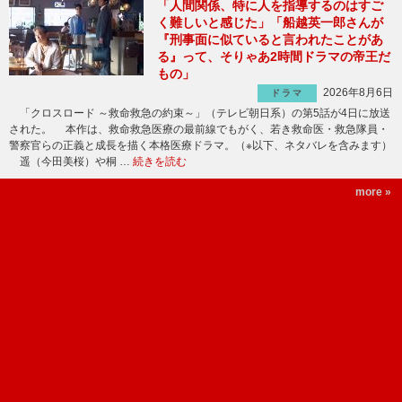
「人間関係、特に人を指導するのはすご
く難しいと感じた」「船越英一郎さんが
『刑事面に似ていると言われたことがあ
る』って、そりゃあ2時間ドラマの帝王だ
もの」
2026年8月6日
ドラマ
「クロスロード ～救命救急の約束～」（テレビ朝日系）の第5話が4日に放送
された。 本作は、救命救急医療の最前線でもがく、若き救命医・救急隊員・
警察官らの正義と成長を描く本格医療ドラマ。（※以下、ネタバレを含みます）
遥（今田美桜）や桐 …
続きを読む
more »