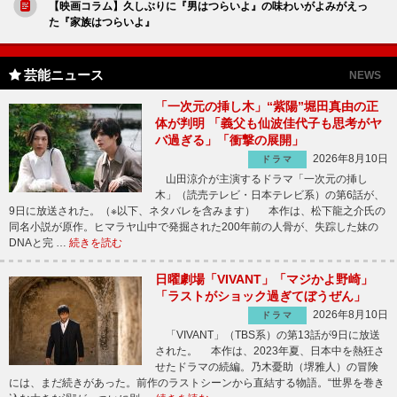
【映画コラム】久しぶりに『男はつらいよ』の味わいがよみがえっ
た『家族はつらいよ』
芸能ニュース
NEWS
「一次元の挿し木」“紫陽”堀田真由の正
体が判明 「義父も仙波佳代子も思考がヤ
バ過ぎる」「衝撃の展開」
2026年8月10日
ドラマ
山田涼介が主演するドラマ「一次元の挿し
木」（読売テレビ・日本テレビ系）の第6話が、
9日に放送された。（※以下、ネタバレを含みます） 本作は、松下龍之介氏の
同名小説が原作。ヒマラヤ山中で発掘された200年前の人骨が、失踪した妹の
DNAと完 …
続きを読む
日曜劇場「VIVANT」「マジかよ野崎」
「ラストがショック過ぎてぼうぜん」
2026年8月10日
ドラマ
「VIVANT」（TBS系）の第13話が9日に放送
された。 本作は、2023年夏、日本中を熱狂さ
せたドラマの続編。乃木憂助（堺雅人）の冒険
には、まだ続きがあった。前作のラストシーンから直結する物語。“世界を巻き