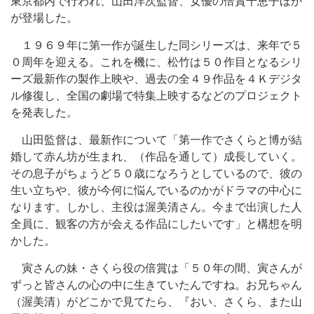
東京都内で行われ、山田洋次監督、女優の倍賞千恵子ほか
が登場した。
１９６９年に第一作が誕生した同シリーズは、来年で５
０周年を迎える。これを機に、松竹は５０作目となるシリ
ーズ最新作の製作上映や、過去の全４９作品を４Ｋデジタ
ル修復し、全国の劇場で特集上映するなどのプロジェクト
を発表した。
山田監督は、最新作について「第一作でさくらと博が結
婚して赤ん坊が生まれ、（作品を通して）成長していく。
その息子がちょうど５０歳になろうとしているので、彼の
生い立ちや、彼が今何に悩んでいるのかがドラマの中心に
なります。しかし、主役は渥美清さん。今まで出演した人
全員に、観客の方が会える作品にしたいです」と構想を明
かした。
寅さんの妹・さくら役の倍賞は「５０年の間、寅さんが
ずっと皆さんの心の中に生きていたんですね。お兄ちゃん
（渥美清）がどこかで見てたら、『おい、さくら、また山