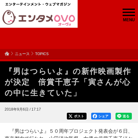
MENU
ニュース
TOPICS
『男はつらいよ』の新作映画製作
が決定 倍賞千恵子「寅さんが心
の中に生きていた」
2018年9月6日 / 17:17
ポスト
シェア
送る
『男はつらいよ』５０周年プロジェクト発表会が６日、