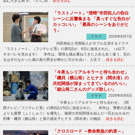
込む大きな渦”が、ついに別 …
続きを読む
「ラストノート」“澄晴”寺西拓人の告白
シーンに反響集まる 「真っすぐな告白が
カッコいい」「最高のシーンをありがと
う」
2026年8月7日
ドラマ
内田有紀と寺西拓人がダブル主演するドラマ
「ラストノート」（フジテレビ系）の第5話が、6日に放送された。（※以下、
ネタバレを含みます） 本作は、環境も積み重ねてきた人生も全く違う、交わ
るはずのなかった歳の差の男女が静かに引かれ合い、人生で …
続きを読む
「今夜もシリアルキラーと待ち合わせ」
「磯貝（横山裕）とヒナタ（関水渚）の
共犯関係が深まってきているのがいい」
「縦山裕二さんのグッズ欲しい」
2026年8月6日
ドラマ
「今夜もシリアルキラーと待ち合わせ」（関
西テレビ／フジテレビ系）の第6話が5日に放送された。 本作は、警察の正義
よりも復讐（ふくしゅう）を優先し、秘密の共犯関係を結んだ一匹おおかみの
刑事・磯貝（横山裕）と第六感女子ヒナタ（関水渚）の物語 …
続きを読む
「クロスロード ～救命救急の約束～」