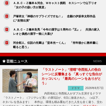
Ａ.Ｂ.Ｃ－Ｚ橋本＆河合、Ｗキャスト挑戦 キスシーンで山下リオ
「女の子の扱い方が真逆」
戸塚祥太「神様のサプライズですね！」 念願の伊坂幸太郎作品
に“友情出演”
Ａ.Ｂ.Ｃ－Ｚ橋本良亮「今年の漢字は５周年の『五』」 共演の家入
レオと偶然の漢字一致に大喜び
河合郁人、伝説の先輩は「堂本光一くん」 「何年後かに教科書に
載ると思う」
芸能ニュース
NEWS
「ラストノート」“澄晴”寺西拓人の告白
シーンに反響集まる 「真っすぐな告白が
カッコいい」「最高のシーンをありがと
う」
2026年8月7日
ドラマ
内田有紀と寺西拓人がダブル主演するドラマ
「ラストノート」（フジテレビ系）の第5話が、6日に放送された。（※以下、
ネタバレを含みます） 本作は、環境も積み重ねてきた人生も全く違う、交わ