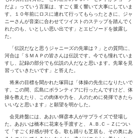
だよ』っていう言葉は、すごく重く響いて大事にしていま
す。１０年前にロスに連れて行ってもらったときに、ジャ
ニーさんが音楽に合わせてツイストのステップを踏んでく
れたのも、いとしい思い出です」とエピソードを披露し
た。
「伝説だなと思うジャニーズの先輩は？」との質問に、
河合は「ＳＭＡＰの皆さんは伝説です。今でも憧れていま
すし、記録の部分でも伝説の人だなと思います。先輩を見
習っていきたいです」と答えた。
将来の目標を聞かれた塚田は「体操の先生になりたいで
す。この間、広島にボランティアに行ったんですけど、体
操を教えたり、この肉体や力を、人のために発揮できたら
いいなと思います」と願望を明かした。
会見終盤には、あおい輝彦本人がサプライズで登場し
た。あおいは橋本に花束を手渡すと、Ａ.Ｂ.Ｃ－Ｚについ
て「すごく好感が持てる。歌も踊りも芝居も、その奥にあ