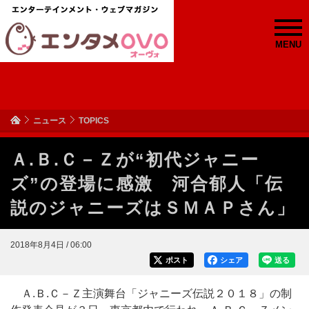
MENU
ニュース
TOPICS
Ａ.Ｂ.Ｃ－Ｚが“初代ジャニー
ズ”の登場に感激 河合郁人「伝
説のジャニーズはＳＭＡＰさん」
2018年8月4日 / 06:00
ポスト
シェア
送る
Ａ.Ｂ.Ｃ－Ｚ主演舞台「ジャニーズ伝説２０１８」の制