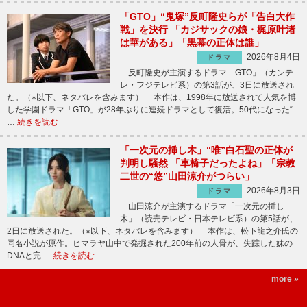
「GTO」“鬼塚”反町隆史らが「告白大作
戦」を決行 「カジサックの娘・梶原叶渚
は華がある」「黒幕の正体は誰」
2026年8月4日
ドラマ
反町隆史が主演するドラマ「GTO」（カンテ
レ・フジテレビ系）の第3話が、3日に放送され
た。（※以下、ネタバレを含みます） 本作は、1998年に放送されて人気を博
した学園ドラマ「GTO」が28年ぶりに連続ドラマとして復活。50代になった“
…
続きを読む
「一次元の挿し木」“唯”白石聖の正体が
判明し騒然 「車椅子だったよね」「宗教
二世の“悠”山田涼介がつらい」
2026年8月3日
ドラマ
山田涼介が主演するドラマ「一次元の挿し
木」（読売テレビ・日本テレビ系）の第5話が、
2日に放送された。（※以下、ネタバレを含みます） 本作は、松下龍之介氏の
同名小説が原作。ヒマラヤ山中で発掘された200年前の人骨が、失踪した妹の
DNAと完 …
続きを読む
more »