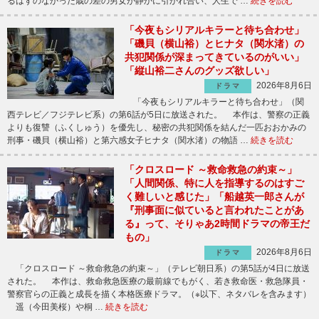
るはずのなかった歳の差の男女が静かに引かれ合い、人生で …
続きを読む
「今夜もシリアルキラーと待ち合わせ」
「磯貝（横山裕）とヒナタ（関水渚）の
共犯関係が深まってきているのがいい」
「縦山裕二さんのグッズ欲しい」
2026年8月6日
ドラマ
「今夜もシリアルキラーと待ち合わせ」（関
西テレビ／フジテレビ系）の第6話が5日に放送された。 本作は、警察の正義
よりも復讐（ふくしゅう）を優先し、秘密の共犯関係を結んだ一匹おおかみの
刑事・磯貝（横山裕）と第六感女子ヒナタ（関水渚）の物語 …
続きを読む
「クロスロード ～救命救急の約束～」
「人間関係、特に人を指導するのはすご
く難しいと感じた」「船越英一郎さんが
『刑事面に似ていると言われたことがあ
る』って、そりゃあ2時間ドラマの帝王だ
もの」
2026年8月6日
ドラマ
「クロスロード ～救命救急の約束～」（テレビ朝日系）の第5話が4日に放送
された。 本作は、救命救急医療の最前線でもがく、若き救命医・救急隊員・
警察官らの正義と成長を描く本格医療ドラマ。（※以下、ネタバレを含みます）
遥（今田美桜）や桐 …
続きを読む