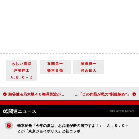
あおい輝彦
五関晃一
塚田僚一
戸塚祥太
橋本良亮
河合郁人
Ａ.Ｂ.Ｃ－Ｚ
納谷健＆乃木坂４６梅澤美波が出演の「七つの大罪」開幕 「人間離れしたアクション」が見どころ
真野恵里菜、結婚後、初の公の場に登場 「この作品が私の“制服納め”」
関連ニュース
RELATED NEWS
橋本良亮「今年の夏は、お台場が夢の国ですよ！」 Ａ．Ｂ．Ｃ－
Ｚが「東京ジョイポリス」と初コラボ