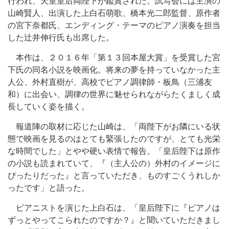
行われ、天皇皇后両陛下が鑑賞された。試写会には主演の
山崎賢人、出演した上白石萌歌、橋本光二郎監督、原作者
の宮下奈都氏、エンディング・テーマのピアノ演奏を担当
した辻井伸行氏も出席した。
本作は、２０１６年「第１３回本屋大賞」を受賞した宮
下氏の同名小説を映画化。将来の夢を持っていなかった主
人公、外村直樹が、高校でピアノ調律師・板鳥（三浦友
和）に出会い、調律の世界に魅せられながらたくましく成
長していく姿を描く。
報道陣の取材に応じた山崎は、「両陛下がお隣にいる状
態で映画を見るのはとても緊張したのですが、とても光栄
な時間でした」とやや硬い表情で報告。「皇后陛下は原作
の小説も読まれていて、『（主人公の）外村のイメージに
ぴったりだった』と言っていただき、ものすごくうれしか
ったです」と語った。
ピアニストを演じた上白石は、「皇后陛下に『ピアノは
ずっとやってこられたのですか？』と聞いていただきまし