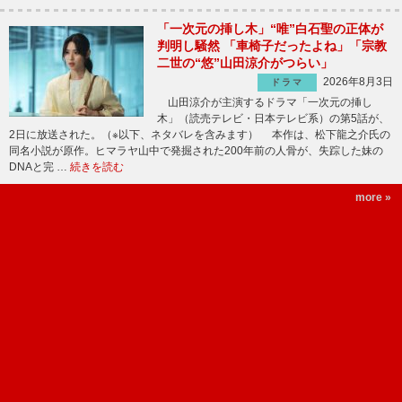
「一次元の挿し木」“唯”白石聖の正体が
判明し騒然 「車椅子だったよね」「宗教
二世の“悠”山田涼介がつらい」
2026年8月3日
ドラマ
山田涼介が主演するドラマ「一次元の挿し
木」（読売テレビ・日本テレビ系）の第5話が、
2日に放送された。（※以下、ネタバレを含みます） 本作は、松下龍之介氏の
同名小説が原作。ヒマラヤ山中で発掘された200年前の人骨が、失踪した妹の
DNAと完 …
続きを読む
more »