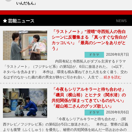
いんだもん」
芸能ニュース
NEWS
「ラストノート」“澄晴”寺西拓人の告白
シーンに反響集まる 「真っすぐな告白が
カッコいい」「最高のシーンをありがと
う」
2026年8月7日
ドラマ
内田有紀と寺西拓人がダブル主演するドラマ
「ラストノート」（フジテレビ系）の第5話が、6日に放送された。（※以下、
ネタバレを含みます） 本作は、環境も積み重ねてきた人生も全く違う、交わ
るはずのなかった歳の差の男女が静かに引かれ合い、人生で …
続きを読む
「今夜もシリアルキラーと待ち合わせ」
「磯貝（横山裕）とヒナタ（関水渚）の
共犯関係が深まってきているのがいい」
「縦山裕二さんのグッズ欲しい」
2026年8月6日
ドラマ
「今夜もシリアルキラーと待ち合わせ」（関
西テレビ／フジテレビ系）の第6話が5日に放送された。 本作は、警察の正義
よりも復讐（ふくしゅう）を優先し、秘密の共犯関係を結んだ一匹おおかみの