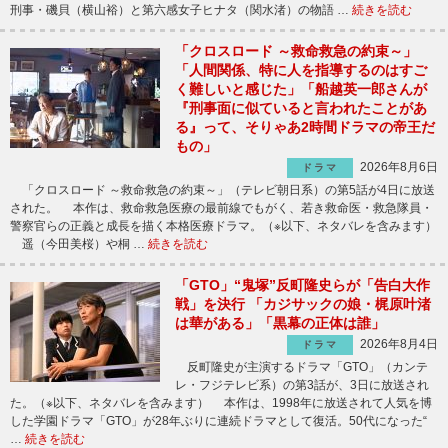
刑事・磯貝（横山裕）と第六感女子ヒナタ（関水渚）の物語 …
続きを読む
「クロスロード ～救命救急の約束～」
「人間関係、特に人を指導するのはすご
く難しいと感じた」「船越英一郎さんが
『刑事面に似ていると言われたことがあ
る』って、そりゃあ2時間ドラマの帝王だ
もの」
2026年8月6日
ドラマ
「クロスロード ～救命救急の約束～」（テレビ朝日系）の第5話が4日に放送
された。 本作は、救命救急医療の最前線でもがく、若き救命医・救急隊員・
警察官らの正義と成長を描く本格医療ドラマ。（※以下、ネタバレを含みます）
遥（今田美桜）や桐 …
続きを読む
「GTO」“鬼塚”反町隆史らが「告白大作
戦」を決行 「カジサックの娘・梶原叶渚
は華がある」「黒幕の正体は誰」
2026年8月4日
ドラマ
反町隆史が主演するドラマ「GTO」（カンテ
レ・フジテレビ系）の第3話が、3日に放送され
た。（※以下、ネタバレを含みます） 本作は、1998年に放送されて人気を博
した学園ドラマ「GTO」が28年ぶりに連続ドラマとして復活。50代になった“
…
続きを読む