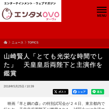
MENU
ニュース
TOPICS
山崎賢人「とても光栄な時間でし
た」 天皇皇后両陛下と主演作を
鑑賞
2018年5月25日 / 10:39
ポスト
シェア
送る
映画『羊と鋼の森』の特別試写会が２４日、東京都内で