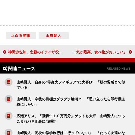
上白石萌歌
山崎賢人
神田沙也加、念願のイライザ役に感激！ 「私がやる意味をちゃんと見つけたい」
カー娘が“オホーツク地域”の魅力を発信！ 「澄んだ空気が最高。食べ物がおいしい」
関連ニュース
RELATED NEWS
山崎賢人、自身の“等身大フィギュア”に大喜び 「肌の質感まで似
ている」
山崎賢人、今後の目標はダラダラ解消？ 「思い立ったら即行動主
義にしたい」
広瀬アリス、「飛騨牛１０万円分」ゲットも大汗 山崎賢人につっ
こまれパネル裏に“避難”
山崎賢人、高校の修学旅行は「行っていない」 「だって友達いな