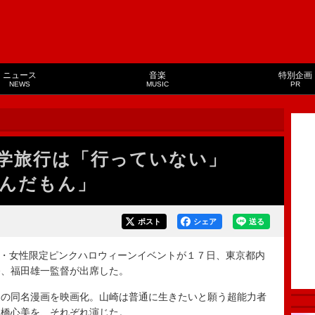
ニュース
音楽
特別企画
NEWS
MUSIC
PR
修学旅行は「行っていない」
んだもん」
ポスト
シェア
送る
・女性限定ピンクハロウィーンイベントが１７日、東京都内
奈、福田雄一監督が出席した。
の同名漫画を映画化。山崎は普通に生きたいと願う超能力者
照橋心美を、それぞれ演じた。