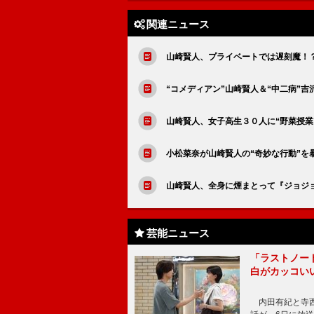
関連ニュース
山崎賢人、プライベートでは遅刻魔！
“コメディアン”山崎賢人＆“中二病”
山崎賢人、女子高生３０人に“野菜授業
小松菜奈が山崎賢人の“奇妙な行動”を
山崎賢人、全身に煙まとって『ジョジ
芸能ニュース
「ラストノー
白がカッコい
内田有紀と寺西