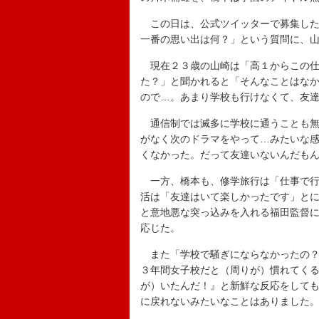
この日は、公式ツイッターで募集した
一番の思い出は何？」という質問に、
現在２３歳の山崎は「高１からこの仕
た？」と聞かれると「そんなことはな
ので…。あまり学校も行けなくて、友
通信制では滅多に学校に通うことも無
がなく次のドラマをやって…みたいな
くなかった。だって友達いないんだも
一方、橋本も、修学旅行は「仕事で行
活は「友達はいて楽しかったです」と
と意地悪な突っ込みを入れる福田監督
応じた。
また「学校で騒ぎにならなかったの？
３年間女子校だと（周りが）慣れてく
が）いたんだ！』と新鮮な反応をして
に戻れないみたいなことはありました