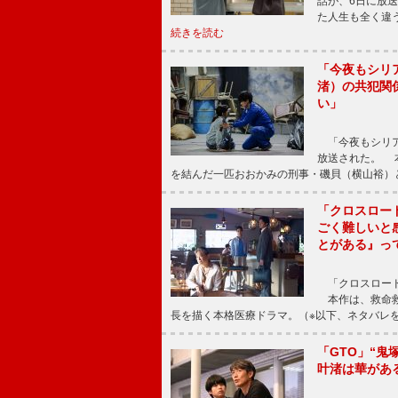
話が、6日に放
た人生も全く違
続きを読む
「今夜もシリ
渚）の共犯関
い」
「今夜もシリア
放送された。 
を結んだ一匹おおかみの刑事・磯貝（横山裕）
「クロスロー
ごく難しいと
とがある』っ
「クロスロード
本作は、救命救
長を描く本格医療ドラマ。（※以下、ネタバレ
「GTO」“
叶渚は華があ