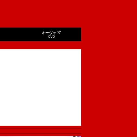
オーヴォ
OVO