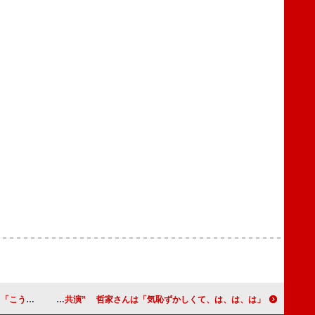
うでいない」
小栗旬、父・哲家さんと初“共演” 哲家さんは「気恥ずかしくて、は、は、は」