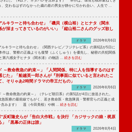
送された。（※以下、ネタバレを含みます） 本作は、環境も積み重ねてき
う、交わるはずのなかった歳の差の男女が静かに引かれ合い、人生で …
アルキラーと待ち合わせ」「磯貝（横山裕）とヒナタ（関水
係が深まってきているのがいい」「縦山裕二さんのグッズ欲し
2026年8月6日
ドラマ
ルキラーと待ち合わせ」（関西テレビ／フジテレビ系）の第6話が5日に
本作は、警察の正義よりも復讐（ふくしゅう）を優先し、秘密の共犯関係
と第六感女子ヒナタ（関水渚）の物語 …
続きを読む
ド ～救命救急の約束～」「人間関係、特に人を指導するのはす
感じた」「船越英一郎さんが『刑事面に似ていると言われたこ
て、そりゃあ2時間ドラマの帝王だもの」
2026年8月6日
ドラマ
 ～救命救急の約束～」（テレビ朝日系）の第5話が4日に放送された。
急医療の最前線でもがく、若き救命医・救急隊員・警察官らの正義と成
を含みます） 遥（今田美桜）や桐 …
続きを読む
鬼塚”反町隆史らが「告白大作戦」を決行 「カジサックの娘・梶原
る」「黒幕の正体は誰」
2026年8月4日
ドラマ