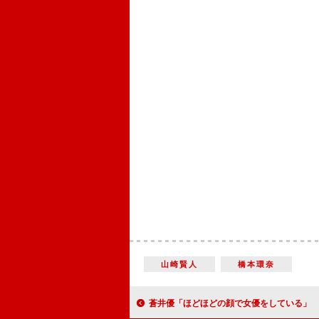
山崎賢人
橋本環奈
蒼井優「ほどほどの顔で女優をしている」 「こういう顔って芸能界にいそ