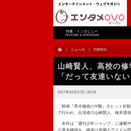
特集・インタビュー
FEATURE & INTERVIEW
ニュース
TOPICS
山崎賢人、高校の
「だって友達いない
2017年10月17日 / 20:33
映画『斉木楠雄のΨ難』大ヒット祈願
で行われ、出演者の山崎賢人、橋本環
本作は「週刊少年ジャンプ」に連載中
の斉木楠雄を、橋本は学園のアイドル