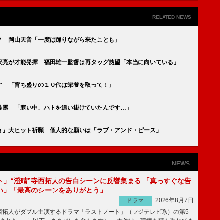
RELATED NEWS
？ 岡山天音「一度は踊りながら来たことも」
吉沢亮が才能発揮 福田雄一監督は再タッグ熱望「本当に向いている」
” 「育ち盛りの１０代は栄養を取って！」
暴露 「寒い中、ハトを追い掛けていたんです…」
ョ』大ヒット祈願 個人的な願いは「ラブ・アンド・ピース」
NEWS
ト」“澄晴”寺西拓人の告白シーンに反響集まる 「真っすぐな告
い」「最高のシーンをありがとう」
2026年8月7日
ドラマ
拓人がダブル主演するドラマ「ラストノート」（フジテレビ系）の第5