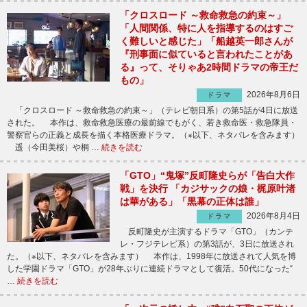
「クロスロード ～救命救急の約束～」
「人間関係、特に人を指導するのはすご
く難しいと感じた」「船越英一郎さんが
『刑事面に似ていると言われたことがあ
る』って、そりゃあ2時間ドラマの帝王だ
もの」
2026年8月6日
ドラマ
「クロスロード ～救命救急の約束～」（テレビ朝日系）の第5話が4日に放送
された。 本作は、救命救急医療の最前線でもがく、若き救命医・救急隊員・
警察官らの正義と成長を描く本格医療ドラマ。（※以下、ネタバレを含みます）
遥（今田美桜）や桐 …
続きを読む
「GTO」“鬼塚”反町隆史らが「告白大作
戦」を決行 「カジサックの娘・梶原叶渚
は華がある」「黒幕の正体は誰」
2026年8月4日
ドラマ
反町隆史が主演するドラマ「GTO」（カンテ
レ・フジテレビ系）の第3話が、3日に放送され
た。（※以下、ネタバレを含みます） 本作は、1998年に放送されて人気を博
した学園ドラマ「GTO」が28年ぶりに連続ドラマとして復活。50代になった“
…
続きを読む