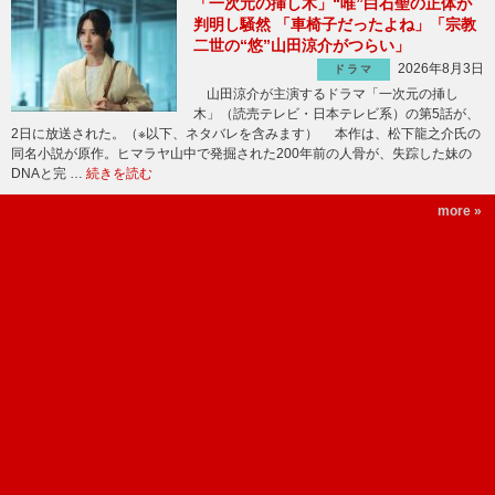
「一次元の挿し木」“唯”白石聖の正体が
判明し騒然 「車椅子だったよね」「宗教
二世の“悠”山田涼介がつらい」
2026年8月3日
ドラマ
山田涼介が主演するドラマ「一次元の挿し
木」（読売テレビ・日本テレビ系）の第5話が、
2日に放送された。（※以下、ネタバレを含みます） 本作は、松下龍之介氏の
同名小説が原作。ヒマラヤ山中で発掘された200年前の人骨が、失踪した妹の
DNAと完 …
続きを読む
more »