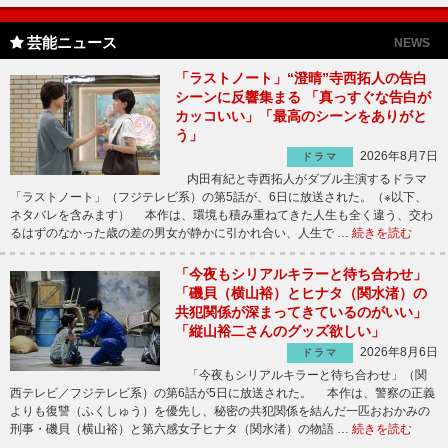
芸能ニュース
NEWS
「ラストノート」“澄晴”寺西拓人の告白
シーンに反響集まる 「真っすぐな告白が
カッコいい」「最高のシーンをありがと
う」
2026年8月7日
ドラマ
内田有紀と寺西拓人がダブル主演するドラマ
「ラストノート」（フジテレビ系）の第5話が、6日に放送された。（※以下、
ネタバレを含みます） 本作は、環境も積み重ねてきた人生も全く違う、交わ
るはずのなかった歳の差の男女が静かに引かれ合い、人生で …
続きを読む
「今夜もシリアルキラーと待ち合わせ」
「磯貝（横山裕）とヒナタ（関水渚）の
共犯関係が深まってきているのがいい」
「縦山裕二さんのグッズ欲しい」
2026年8月6日
ドラマ
「今夜もシリアルキラーと待ち合わせ」（関
西テレビ／フジテレビ系）の第6話が5日に放送された。 本作は、警察の正義
よりも復讐（ふくしゅう）を優先し、秘密の共犯関係を結んだ一匹おおかみの
刑事・磯貝（横山裕）と第六感女子ヒナタ（関水渚）の物語 …
続きを読む