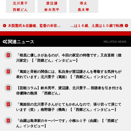
北川景子
渡辺謙
瑛太
西郷どん
鈴木亮平
黒木華
木梨憲武＆佐藤健、監督の本音に駄目出し 「スピルバーグさんの映画は隠さなきゃ！」
菅田将暉、土屋太鳳が“門出エピソード”を披露 菅田は１６歳、土屋は１０歳で転機
関連ニュース
RELATED NEWS
「根底に優しさがあるのが、今回の家定の特徴です」又吉直樹（徳
川家定）【「西郷どん」インタビュー】
「篤姫と斉彬の関係には、私自身が渡辺謙さんを尊敬する気持ちが
表れています」北川景子（篤姫）【「西郷どん」インタビュー】
【芸能コラム】鈴木亮平、渡辺謙、北川景子… 視聴者を引き付ける
俳優陣の熱演 「西郷どん」
「篤姫役の北川景子さんがとてもかれんなので、張り切って演じて
います（笑）」南野陽子（幾島）【「西郷どん」インタビュー】
「由羅は島津家のキーパーです」小柳ルミ子（由羅）【「西郷ど
ん」インタビュー】