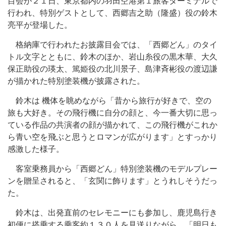
目会が２１日、東京都内の羽田空港第１旅客ターミナルで
行われ、特別ゲストとして、西郷吉之助（隆盛）役の鈴木
亮平が登場した。
格納庫で行われたお披露目会では、「西郷どん」のタイ
トル文字とともに、鈴木のほか、岩山糸役の黒木華、大久
保正助役の瑛太、篤姫役の北川景子、島津斉彬役の渡辺謙
が描かれた特別塗装機が披露された。
鈴木は 機体を眺めながら「昔から旅行が好きで、空の
旅も大好き。その飛行機に自分の顔と、今一番大切に思っ
ている作品の共演者の顔が描かれて、この飛行機がこれか
ら青い空を飛ぶと思うとロマンが広がります」とすっかり
感激した様子。
客室乗務員から「西郷どん」特別塗装機のモデルプレー
ンを贈呈されると、「玄関に飾ります」とうれしそうだっ
た。
鈴木は、出発直前のセレモニーにも参加し、鹿児島行き
初便に搭乗する乗客約１３０人を見送りながら、「明日も