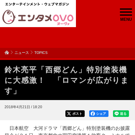
MENU
ニュース
TOPICS
鈴木亮平「西郷どん」特別塗装機
に大感激！ 「ロマンが広がりま
す」
2018年4月21日 / 18:20
ポスト
シェア
送る
日本航空 大河ドラマ「西郷どん」特別塗装機のお披露