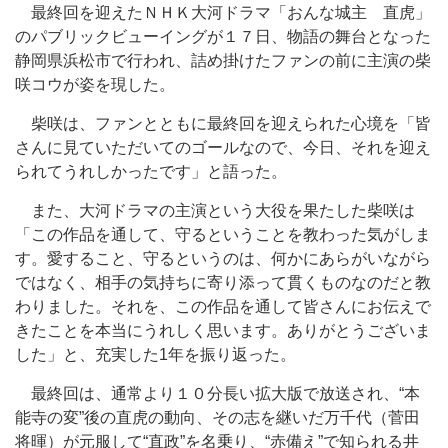
最終回を迎えたＮＨＫ大河ドラマ「おんな城主 直虎」
のパブリックビューイングが１７日、物語の舞台となった
静岡県浜松市で行われ、詰め掛けたファンの前に主演の柴
咲コウが姿を現した。
柴咲は、ファンとともに最終回を迎えられた心境を「皆
さんに見ていただいてのゴールなので、今日、それを迎え
られてうれしかったです」と語った。
また、大河ドラマの主演という大役を果たした柴咲は
「この作品を通して、守るということを教わった気がしま
す。愛すること、守るというのは、何かにあらがいながら
ではなく、相手の気持ちに寄り添って貫くものなのだと教
わりました。それを、この作品を通して皆さんにお伝えで
きたことを本当にうれしく思います。ありがとうございま
した」と、充実した1年を振り返った。
最終回は、通常より１０分長い拡大版で放送され、“本
能寺の変”後の直虎の動向、その志を継いだ万千代（菅田
将暉）が元服して“直政”を名乗り、“赤備え”で知られる井