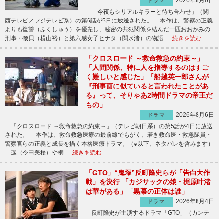
2026年8月6日
ドラマ
「今夜もシリアルキラーと待ち合わせ」（関
西テレビ／フジテレビ系）の第6話が5日に放送された。 本作は、警察の正義
よりも復讐（ふくしゅう）を優先し、秘密の共犯関係を結んだ一匹おおかみの
刑事・磯貝（横山裕）と第六感女子ヒナタ（関水渚）の物語 …
続きを読む
「クロスロード ～救命救急の約束～」
「人間関係、特に人を指導するのはすご
く難しいと感じた」「船越英一郎さんが
『刑事面に似ていると言われたことがあ
る』って、そりゃあ2時間ドラマの帝王だ
もの」
2026年8月6日
ドラマ
「クロスロード ～救命救急の約束～」（テレビ朝日系）の第5話が4日に放送
された。 本作は、救命救急医療の最前線でもがく、若き救命医・救急隊員・
警察官らの正義と成長を描く本格医療ドラマ。（※以下、ネタバレを含みます）
遥（今田美桜）や桐 …
続きを読む
「GTO」“鬼塚”反町隆史らが「告白大作
戦」を決行 「カジサックの娘・梶原叶渚
は華がある」「黒幕の正体は誰」
2026年8月4日
ドラマ
反町隆史が主演するドラマ「GTO」（カンテ