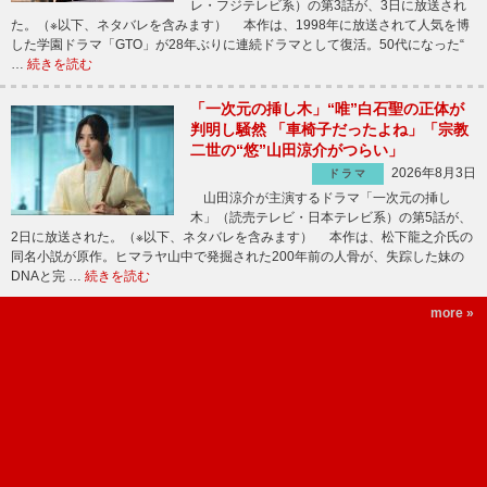
レ・フジテレビ系）の第3話が、3日に放送され
た。（※以下、ネタバレを含みます） 本作は、1998年に放送されて人気を博
した学園ドラマ「GTO」が28年ぶりに連続ドラマとして復活。50代になった“
…
続きを読む
「一次元の挿し木」“唯”白石聖の正体が
判明し騒然 「車椅子だったよね」「宗教
二世の“悠”山田涼介がつらい」
2026年8月3日
ドラマ
山田涼介が主演するドラマ「一次元の挿し
木」（読売テレビ・日本テレビ系）の第5話が、
2日に放送された。（※以下、ネタバレを含みます） 本作は、松下龍之介氏の
同名小説が原作。ヒマラヤ山中で発掘された200年前の人骨が、失踪した妹の
DNAと完 …
続きを読む
more »