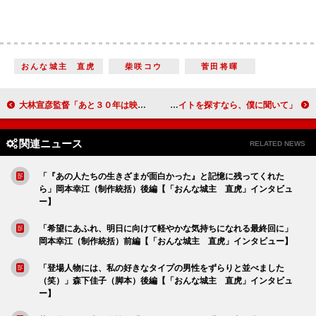
おんな城主 直虎
柴咲コウ
菅田将暉
大林宣彦監督「あと３０年は映画を作る」 窪塚俊介、満島真之介らが感謝の言葉
松坂桃李、クマの声でシャンシャンに対抗！？ 斎藤工「バイトを探すなら、僕に聞いて」
関連ニュース
RELATED NEWS
「『あの人たちの生きざまが面白かった』と記憶に残ってくれた
ら」岡本幸江（制作統括）後編【「おんな城主 直虎」インタビュ
ー】
「希望にあふれ、明日に向けて軽やかな気持ちになれる最終回に」
岡本幸江（制作統括）前編【「おんな城主 直虎」インタビュー】
「登場人物には、私の好きなタイプの男性をずらりと並べました
（笑）」森下佳子（脚本）後編【「おんな城主 直虎」インタビュ
ー】