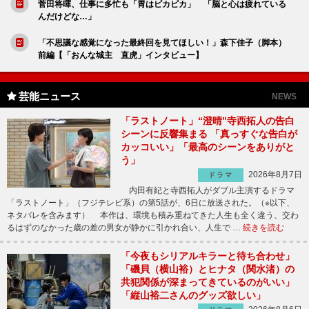
菅田将暉、仕事に多忙も「胃はピカピカ」 「脳と心は疲れている
んだけどな…」
「不思議な感覚になった最終回を見てほしい！」森下佳子（脚本）
前編【「おんな城主 直虎」インタビュー】
芸能ニュース
NEWS
「ラストノート」“澄晴”寺西拓人の告白
シーンに反響集まる 「真っすぐな告白が
カッコいい」「最高のシーンをありがと
う」
2026年8月7日
ドラマ
内田有紀と寺西拓人がダブル主演するドラマ
「ラストノート」（フジテレビ系）の第5話が、6日に放送された。（※以下、
ネタバレを含みます） 本作は、環境も積み重ねてきた人生も全く違う、交わ
るはずのなかった歳の差の男女が静かに引かれ合い、人生で …
続きを読む
「今夜もシリアルキラーと待ち合わせ」
「磯貝（横山裕）とヒナタ（関水渚）の
共犯関係が深まってきているのがいい」
「縦山裕二さんのグッズ欲しい」