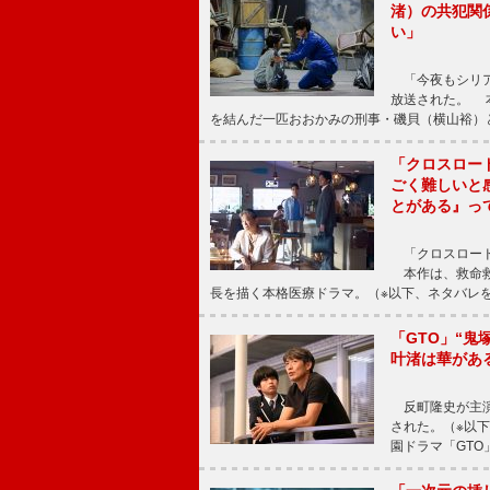
渚）の共犯関
い」
「今夜もシリア
放送された。 
を結んだ一匹おおかみの刑事・磯貝（横山裕）
「クロスロー
ごく難しいと
とがある』っ
「クロスロード
本作は、救命救
長を描く本格医療ドラマ。（※以下、ネタバレ
「GTO」“
叶渚は華があ
反町隆史が主演
された。（※以
園ドラマ「GTO