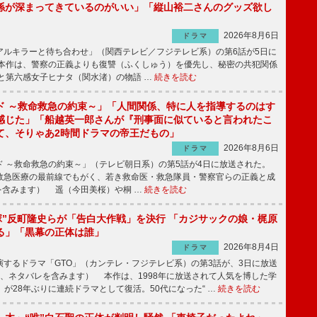
係が深まってきているのがいい」「縦山裕二さんのグッズ欲し
2026年8月6日
ドラマ
ルキラーと待ち合わせ」（関西テレビ／フジテレビ系）の第6話が5日に
本作は、警察の正義よりも復讐（ふくしゅう）を優先し、秘密の共犯関係
と第六感女子ヒナタ（関水渚）の物語 …
続きを読む
ド ～救命救急の約束～」「人間関係、特に人を指導するのはす
感じた」「船越英一郎さんが『刑事面に似ていると言われたこ
て、そりゃあ2時間ドラマの帝王だもの」
2026年8月6日
ドラマ
 ～救命救急の約束～」（テレビ朝日系）の第5話が4日に放送された。
急医療の最前線でもがく、若き救命医・救急隊員・警察官らの正義と成
を含みます） 遥（今田美桜）や桐 …
続きを読む
鬼塚”反町隆史らが「告白大作戦」を決行 「カジサックの娘・梶原
る」「黒幕の正体は誰」
2026年8月4日
ドラマ
するドラマ「GTO」（カンテレ・フジテレビ系）の第3話が、3日に放送
下、ネタバレを含みます） 本作は、1998年に放送されて人気を博した学
」が28年ぶりに連続ドラマとして復活。50代になった“ …
続きを読む