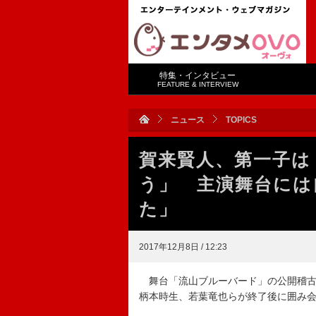
特集・インタビュー
FEATURE & INTERVIEW
ニュース
TOPICS
賀来賢人、第一子は
う」 主演舞台には
た」
2017年12月8日 / 12:23
舞台「流山ブルーバード」の公開稽古
柄本時生、若葉竜也らが終了後に囲み