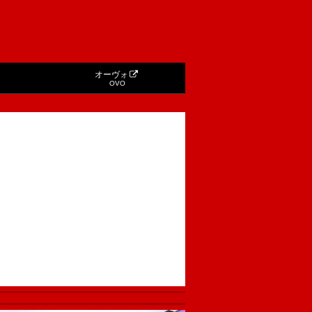
オーヴォ
OVO