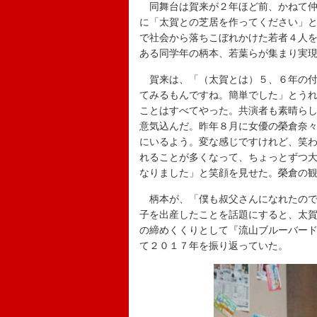
同舞台は賀来が２年ほど前、かねて仲
に「太賀との芝居を作ってください」
で社会から落ちこぼれかけた若者４人
ある同学年の柄本、若葉らが集まり実
賀来は、「（太賀とは）５、６年の付
てみるもんですね。簡単でした」とう
ことはすべてやった。共演者も素晴ら
意気込んだ。昨年８月に女優の榮倉奈
にいるよう。変な感じですけれど、笑
れることが多くなって、ちょっとずつ
なりました」と笑顔を見せた。榮倉の
柄本が、「僕も叔父さんになれたので
子を出産したことを話題にすると、太
の締めくくりとして『流山ブルーバー
て２０１７年を振り返っていた。