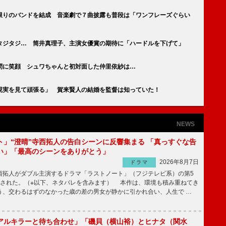
限りのバンドを結成 音楽劇で７曲披露も普段は「ワンフレーズぐらい
タジタジ… 筒井真理子、主演女優賞の期待に「ハードルを下げて」
問に笑顔 シュワちゃんと初対面した仲里依紗は…
現実を見て頑張る」 賀来賢人の結婚を監督は知っていた！
NEWS
ト」“澄晴”寺西拓人の告白シーンに反響集まる 「真っすぐな告
い」「最高のシーンをありがとう」
2026年8月7日
ドラマ
拓人がダブル主演するドラマ「ラストノート」（フジテレビ系）の第5
送された。（※以下、ネタバレを含みます） 本作は、環境も積み重ねてき
う、交わるはずのなかった歳の差の男女が静かに引かれ合い、人生で …
アルキラーと待ち合わせ」「磯貝（横山裕）とヒナタ（関水