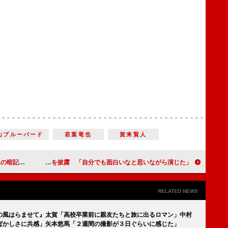
山ブルーバード
若葉竜也
賀来賢人
ように…」
東山紀之、大岡越前で親ばかぶりを披露 「自分でも面白いなと思いながら演じた」
RELATED NEWS
の風はらませて』太賀「高校卒業前に親友たちと旅に出るロマン」中村
ばかしさに共感」矢本悠馬「２週間の撮影が３日ぐらいに感じた」