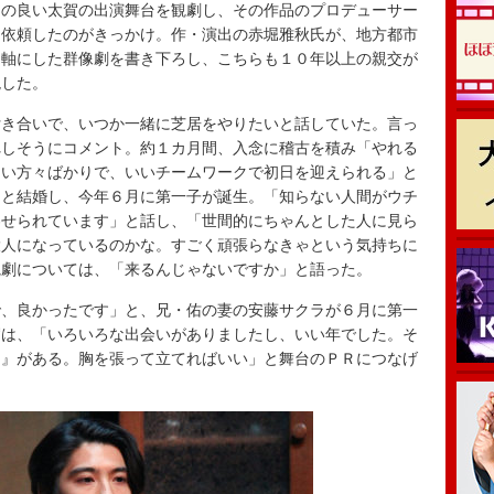
の良い太賀の出演舞台を観劇し、その作品のプロデューサー
と依頼したのがきっかけ。作・演出の赤堀雅秋氏が、地方都市
を軸にした群像劇を書き下ろし、こちらも１０年以上の親交が
現した。
き合いで、いつか一緒に芝居をやりたいと話していた。言っ
れしそうにコメント。約１カ月間、入念に稽古を積み「やれる
しい方々ばかりで、いいチームワークで初日を迎えられる」と
々と結婚し、今年６月に第一子が誕生。「知らない人間がウチ
わせられています」と話し、「世間的にちゃんとした人に見ら
大人になっているのかな。すごく頑張らなきゃという気持ちに
観劇については、「来るんじゃないですか」と語った。
、良かったです」と、兄・佑の妻の安藤サクラが６月に第一
賀は、「いろいろな出会いがありましたし、いい年でした。そ
ド』がある。胸を張って立てればいい」と舞台のＰＲにつなげ