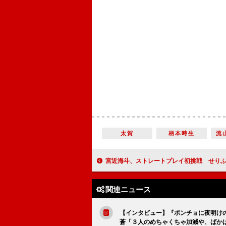
太賀
柄本時生
流
宮近海斗、ストレートプレイ初挑戦 せりふの暗記は「お経の
関連ニュース
【インタビュー】『ポンチョに夜明け
蒼「３人のめちゃくちゃ加減や、ばか