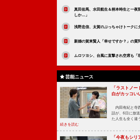
真田佑馬、水田航生＆柄本時生と一夜
しか…」
浅野忠信、太賀のぶっちゃけトークに
新婚の賀来賢人「幸せですか？」の質
ムロツヨシ、台風に直撃され空席も「
芸能ニュース
「ラストノー
白がカッコい
内田有紀と寺西
話が、6日に放
た人生も全く違
続きを読む
「今夜もシリ