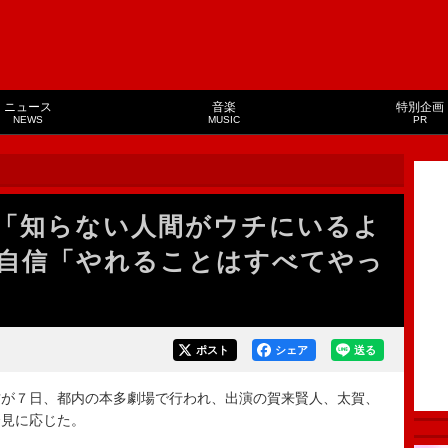
ニュース
音楽
特別企画
NEWS
MUSIC
PR
「知らない人間がウチにいるよ
自信「やれることはすべてやっ
ポスト
シェア
送る
が７日、都内の本多劇場で行われ、出演の賀来賢人、太賀、
会見に応じた。