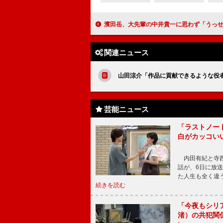
濱田岳、大先輩の中井貴一に思わず「うっせー、ばか！」 長澤まさみ、自分を卑下「あいつ使えねぇ
関連ニュース
山田涼介「作品に貢献できるような役
芸能ニュース
「ラストノー
白がカッコい
内田有紀と寺西
話が、6日に放
た人生も全く違
続きを読む
「今夜もシリ
渚）の共犯関