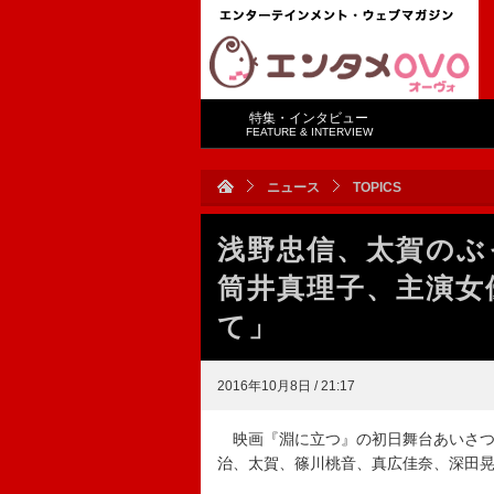
特集・インタビュー
FEATURE & INTERVIEW
ニュース
TOPICS
浅野忠信、太賀の
筒井真理子、主演女
て」
2016年10月8日 / 21:17
映画『淵に立つ』の初日舞台あいさつ
治、太賀、篠川桃音、真広佳奈、深田