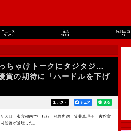
ニュース
音楽
特別企画
NEWS
MUSIC
PR
ぶっちゃけトークにタジタジ…
優賞の期待に「ハードルを下げ
ポスト
シェア
送る
が８日、東京都内で行われ、浅野忠信、筒井真理子、古舘寛
晃司監督が登壇した。