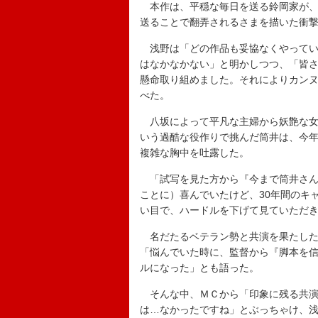
本作は、平穏な毎日を送る鈴岡家が、
送ることで翻弄されるさまを描いた衝
浅野は「どの作品も妥協なくやってい
はなかなかない」と明かしつつ、「皆
懸命取り組めました。それによりカン
べた。
八坂によって平凡な主婦から妖艶な女
いう過酷な役作りで挑んだ筒井は、今
複雑な胸中を吐露した。
「試写を見た方から『今まで筒井さん
ことに）喜んでいたけど、30年間のキ
い目で、ハードルを下げて見ていただ
名だたるベテラン勢と共演を果たした
「悩んでいた時に、監督から『脚本を
ルになった」とも語った。
そんな中、ＭＣから「印象に残る共演
は…なかったですね」とぶっちゃけ、