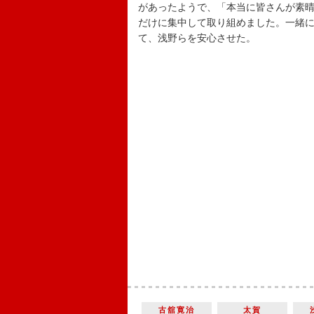
があったようで、「本当に皆さんが素
だけに集中して取り組めました。一緒
て、浅野らを安心させた。
古舘寛治
太賀