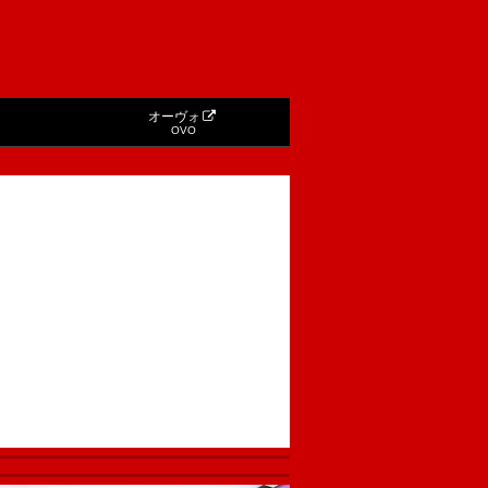
オーヴォ
OVO