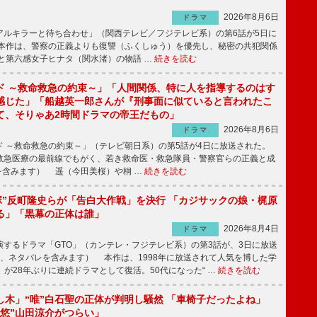
2026年8月6日
ドラマ
ルキラーと待ち合わせ」（関西テレビ／フジテレビ系）の第6話が5日に
本作は、警察の正義よりも復讐（ふくしゅう）を優先し、秘密の共犯関係
と第六感女子ヒナタ（関水渚）の物語 …
続きを読む
ド ～救命救急の約束～」「人間関係、特に人を指導するのはす
感じた」「船越英一郎さんが『刑事面に似ていると言われたこ
て、そりゃあ2時間ドラマの帝王だもの」
2026年8月6日
ドラマ
 ～救命救急の約束～」（テレビ朝日系）の第5話が4日に放送された。
急医療の最前線でもがく、若き救命医・救急隊員・警察官らの正義と成
を含みます） 遥（今田美桜）や桐 …
続きを読む
鬼塚”反町隆史らが「告白大作戦」を決行 「カジサックの娘・梶原
る」「黒幕の正体は誰」
2026年8月4日
ドラマ
するドラマ「GTO」（カンテレ・フジテレビ系）の第3話が、3日に放送
下、ネタバレを含みます） 本作は、1998年に放送されて人気を博した学
」が28年ぶりに連続ドラマとして復活。50代になった“ …
続きを読む
し木」“唯”白石聖の正体が判明し騒然 「車椅子だったよね」
“悠”山田涼介がつらい」