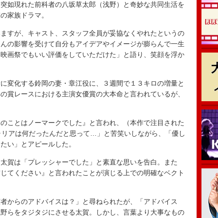
突如現れた前科者の八坂草太郎（浅野）と奇妙な共同生活を
撃の家族ドラマ。
ますが、キャスト、スタッフ全員が妥協なくやれたというの
さんの影響を受けて自分もアイデアやイメージが膨らんで一生
ヌ映画祭でもいい評価をしていただけた」と語り、笑顔を浮か
に変化する鈴岡の妻・章江役に、３週間で１３キロの増量と
年の賞レースにおける主演女優賞の大本命と言われているが、
のことはノーマークでした』と言われ、（本作で注目された
ャリアは何だったんだと思って…」と苦笑いしながら、「優し
きたい」とアピールした。
太賀は「プレッシャーでした」と素直な思いを告白。また
信じてください』と言われたことが演じる上での明確なベクト
者からのアドバイスは？」と尋ねられたが、「アドバイス
浅野らをタジタジにさせる太賀。しかし、言葉より大事なもの