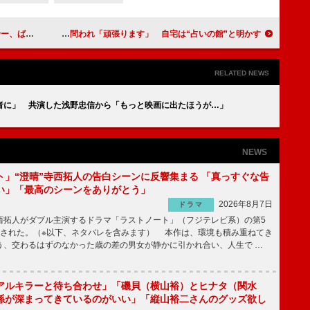
」と言われる！？
稲垣吾郎、解散問われ「頑張ります」 自宅は“占いの館”と明かす
RELATED NEWS
者に」 共演した浅野忠信から「もっと映画に出たほうが…」
NEWS
ト」“澄晴”寺西拓人の告白シーンに反響集まる 「真っすぐな告
い」「最高のシーンをありがとう」
2026年8月7日
ドラマ
拓人がダブル主演するドラマ「ラストノート」（フジテレビ系）の第5
送された。（※以下、ネタバレを含みます） 本作は、環境も積み重ねてき
う、交わるはずのなかった歳の差の男女が静かに引かれ合い、人生で …
アルキラーと待ち合わせ」「磯貝（横山裕）とヒナタ（関水
係が深まってきているのがいい」「縦山裕二さんのグッズ欲し