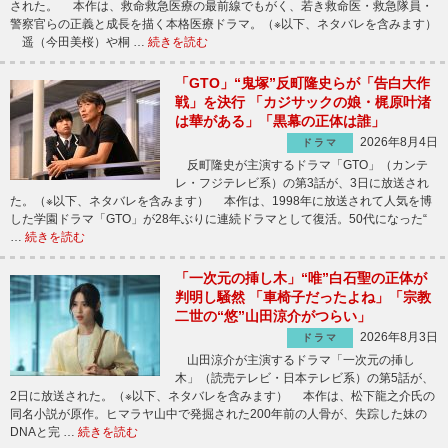
された。 本作は、救命救急医療の最前線でもがく、若き救命医・救急隊員・
警察官らの正義と成長を描く本格医療ドラマ。（※以下、ネタバレを含みます）
遥（今田美桜）や桐 …
続きを読む
「GTO」“鬼塚”反町隆史らが「告白大作
戦」を決行 「カジサックの娘・梶原叶渚
は華がある」「黒幕の正体は誰」
2026年8月4日
ドラマ
反町隆史が主演するドラマ「GTO」（カンテ
レ・フジテレビ系）の第3話が、3日に放送され
た。（※以下、ネタバレを含みます） 本作は、1998年に放送されて人気を博
した学園ドラマ「GTO」が28年ぶりに連続ドラマとして復活。50代になった“
…
続きを読む
「一次元の挿し木」“唯”白石聖の正体が
判明し騒然 「車椅子だったよね」「宗教
二世の“悠”山田涼介がつらい」
2026年8月3日
ドラマ
山田涼介が主演するドラマ「一次元の挿し
木」（読売テレビ・日本テレビ系）の第5話が、
2日に放送された。（※以下、ネタバレを含みます） 本作は、松下龍之介氏の
同名小説が原作。ヒマラヤ山中で発掘された200年前の人骨が、失踪した妹の
DNAと完 …
続きを読む