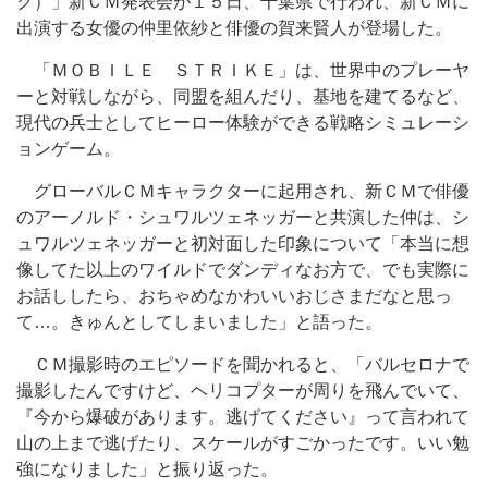
ク）」新ＣＭ発表会が１５日、千葉県で行われ、新ＣＭに
出演する女優の仲里依紗と俳優の賀来賢人が登場した。
「ＭＯＢＩＬＥ ＳＴＲＩＫＥ」は、世界中のプレーヤ
ーと対戦しながら、同盟を組んだり、基地を建てるなど、
現代の兵士としてヒーロー体験ができる戦略シミュレーシ
ョンゲーム。
グローバルＣＭキャラクターに起用され、新ＣＭで俳優
のアーノルド・シュワルツェネッガーと共演した仲は、シ
ュワルツェネッガーと初対面した印象について「本当に想
像してた以上のワイルドでダンディなお方で、でも実際に
お話ししたら、おちゃめなかわいいおじさまだなと思っ
て…。きゅんとしてしまいました」と語った。
ＣＭ撮影時のエピソードを聞かれると、「バルセロナで
撮影したんですけど、ヘリコプターが周りを飛んでいて、
『今から爆破があります。逃げてください』って言われて
山の上まで逃げたり、スケールがすごかったです。いい勉
強になりました」と振り返った。