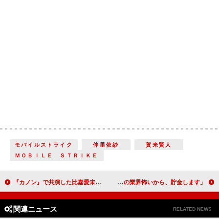
モバイルストライク
仲里依紗
賀来賢人
ＭＯＢＩＬＥ ＳＴＲＩＫＥ
『カノン』で共演した比嘉愛未、ミムラ、佐々木希 「ピアノの練習を通じて三姉妹の絆が生まれた」
「この業界怖いから、貯金します」とダレノガレ モテますよね？に「（理由）分かんないけど～」
関連ニュース
RELATED NEWS