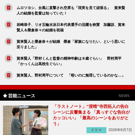
ムロツヨシ、台風に直撃され空席も「現実を見て頑張る」 賀来賢
人の結婚を監督は知っていた！
岩崎恭子、リオ五輪水泳日本代表選手の活躍を称賛 加藤諒、賀来
賢人＆榮倉奈々の結婚を祝福
賀来賢人と榮倉奈々が結婚 榮倉「家族になりたい、という思いに
至りました」
賀来賢人「野村くんと監督の精神年齢は８歳ぐらい」 野村周平
「かっくんは高校生ぐらい」
賀来賢人、野村周平について 「暗いのに無理しているのかな…」
芸能ニュース
NEWS
「ラストノート」“澄晴”寺西拓人の告白
シーンに反響集まる 「真っすぐな告白が
カッコいい」「最高のシーンをありがと
う」
2026年8月7日
ドラマ