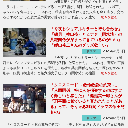
内田有紀と寺西拓人がダブル主演するドラマ
「ラストノート」（フジテレビ系）の第5話が、6日に放送された。（※以下、
ネタバレを含みます） 本作は、環境も積み重ねてきた人生も全く違う、交わ
るはずのなかった歳の差の男女が静かに引かれ合い、人生で …
続きを読む
「今夜もシリアルキラーと待ち合わせ」
「磯貝（横山裕）とヒナタ（関水渚）の
共犯関係が深まってきているのがいい」
「縦山裕二さんのグッズ欲しい」
2026年8月6日
ドラマ
「今夜もシリアルキラーと待ち合わせ」（関
西テレビ／フジテレビ系）の第6話が5日に放送された。 本作は、警察の正義
よりも復讐（ふくしゅう）を優先し、秘密の共犯関係を結んだ一匹おおかみの
刑事・磯貝（横山裕）と第六感女子ヒナタ（関水渚）の物語 …
続きを読む
「クロスロード ～救命救急の約束～」
「人間関係、特に人を指導するのはすご
く難しいと感じた」「船越英一郎さんが
『刑事面に似ていると言われたことがあ
る』って、そりゃあ2時間ドラマの帝王だ
もの」
2026年8月6日
ドラマ
「クロスロード ～救命救急の約束～」（テレビ朝日系）の第5話が4日に放送