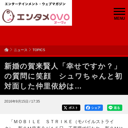
MENU
ニュース
TOPICS
新婚の賀来賢人「幸せですか？」
の質問に笑顔 シュワちゃんと初
対面した仲里依紗は…
2016年9月15日 / 17:35
ポスト
シェア
送る
「ＭＯＢＩＬＥ ＳＴＲＩＫＥ（モバイルストライ