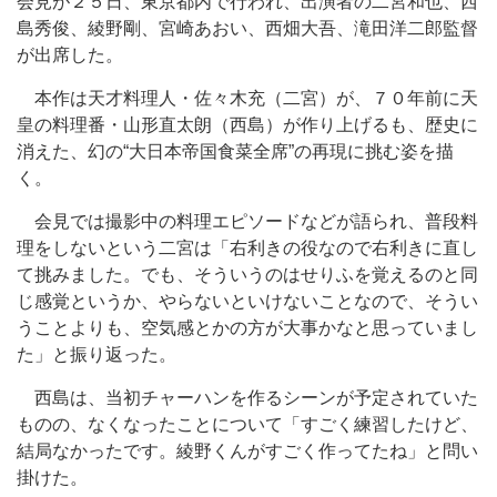
会見が２５日、東京都内で行われ、出演者の二宮和也、西
島秀俊、綾野剛、宮崎あおい、西畑大吾、滝田洋二郎監督
が出席した。
本作は天才料理人・佐々木充（二宮）が、７０年前に天
皇の料理番・山形直太朗（西島）が作り上げるも、歴史に
消えた、幻の“大日本帝国食菜全席”の再現に挑む姿を描
く。
会見では撮影中の料理エピソードなどが語られ、普段料
理をしないという二宮は「右利きの役なので右利きに直し
て挑みました。でも、そういうのはせりふを覚えるのと同
じ感覚というか、やらないといけないことなので、そうい
うことよりも、空気感とかの方が大事かなと思っていまし
た」と振り返った。
西島は、当初チャーハンを作るシーンが予定されていた
ものの、なくなったことについて「すごく練習したけど、
結局なかったです。綾野くんがすごく作ってたね」と問い
掛けた。