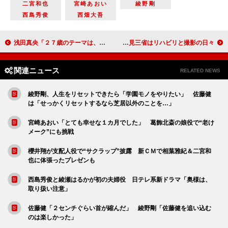
二宮和也
宮崎あおい
綾野剛
西島秀俊
西畑大吾
浅田真央「２７歳のテーマは、走り抜きたい」 結婚時には安室奈美恵の曲でスケーティングも？
大森南朋、嫉妬と執念で「夢がかなった」 西田敏行＆塩見三省はリハビリと撮影の日々
関連ニュース
RELATED NEWS
綾野剛、人生をリセットできたら「学園モノをやりたい」 佐藤健
は「せっかくリセットするなら芝居以外のことを…」
宮崎あおい「とても幸せな１カ月でした」 葛飾北斎の娘役で“老け
メーク”にも挑戦
櫻井翔が支配人役で“サクラップ”披露 新ＣＭで相葉雅紀＆二宮和
也に体張ったプレゼンも
西島秀俊と綾瀬はるかが初の夫婦役 日テレ系新ドラマ「奥様は、
取り扱い注意」
佐藤健「２センチぐらい首が縮んだ」 綾野剛「佐藤健を追い込む
のは楽しかった」