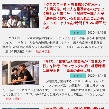
「クロスロード ～救命救急の約束～」
「人間関係、特に人を指導するのはすご
く難しいと感じた」「船越英一郎さんが
『刑事面に似ていると言われたことがあ
る』って、そりゃあ2時間ドラマの帝王だ
もの」
2026年8月6日
ドラマ
「クロスロード ～救命救急の約束～」（テレビ朝日系）の第5話が4日に放送
された。 本作は、救命救急医療の最前線でもがく、若き救命医・救急隊員・
警察官らの正義と成長を描く本格医療ドラマ。（※以下、ネタバレを含みます）
遥（今田美桜）や桐 …
続きを読む
「GTO」“鬼塚”反町隆史らが「告白大作
戦」を決行 「カジサックの娘・梶原叶渚
は華がある」「黒幕の正体は誰」
2026年8月4日
ドラマ
反町隆史が主演するドラマ「GTO」（カンテ
レ・フジテレビ系）の第3話が、3日に放送され
た。（※以下、ネタバレを含みます） 本作は、1998年に放送されて人気を博
した学園ドラマ「GTO」が28年ぶりに連続ドラマとして復活。50代になった“
…
続きを読む
「一次元の挿し木」“唯”白石聖の正体が