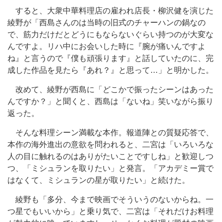
すると、大衆中華料理店の雇われ店長・柳沢健を演じた
綾野が「西島さんのは当時の旧式のチャーハンの鍋なの
で、筋力だけだとどうにもならないぐらい持つのが大変な
んですよ。リハ中にお会いした時に『腕が痛いんですよ
ね』と言うので『僕も頑張ります』と話していたのに、完
成した作品を見たら『あれ？』と思って…」と明かした。
改めて、綾野が西島に「どこかで振ったシーンはあった
んですか？」と聞くと、西島は「ないね」笑いながら振り
返った。
そんな料理シーン満載な本作。報道陣との質疑応答で、
本作の海外進出の意欲を問われると、二宮は「いろいろな
人の目に触れるのはありがたいことですしね」と歓迎しつ
つ、「ミシュランを取りたい」と発言。「アカデミー賞で
はなくて、ミシュランの星が取りたい」と続けた。
綾野も「多分、今まで映画でそういうのないからね。一
つ星でもいいから」と乗り気で、二宮は「それだけお料理