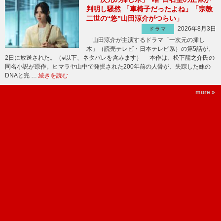
判明し騒然 「車椅子だったよね」「宗教
二世の“悠”山田涼介がつらい」
2026年8月3日
ドラマ
山田涼介が主演するドラマ「一次元の挿し
木」（読売テレビ・日本テレビ系）の第5話が、
2日に放送された。（※以下、ネタバレを含みます） 本作は、松下龍之介氏の
同名小説が原作。ヒマラヤ山中で発掘された200年前の人骨が、失踪した妹の
DNAと完 …
続きを読む
more »