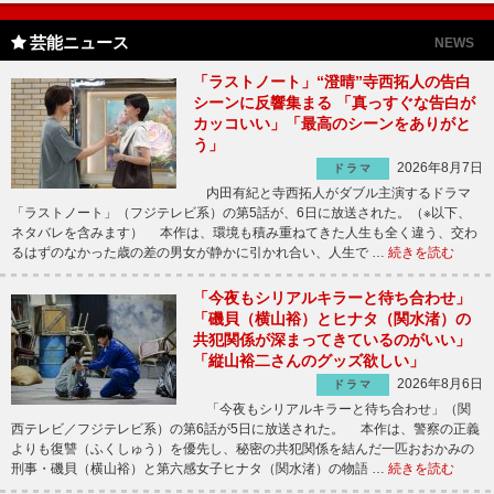
芸能ニュース
NEWS
「ラストノート」“澄晴”寺西拓人の告白
シーンに反響集まる 「真っすぐな告白が
カッコいい」「最高のシーンをありがと
う」
2026年8月7日
ドラマ
内田有紀と寺西拓人がダブル主演するドラマ
「ラストノート」（フジテレビ系）の第5話が、6日に放送された。（※以下、
ネタバレを含みます） 本作は、環境も積み重ねてきた人生も全く違う、交わ
るはずのなかった歳の差の男女が静かに引かれ合い、人生で …
続きを読む
「今夜もシリアルキラーと待ち合わせ」
「磯貝（横山裕）とヒナタ（関水渚）の
共犯関係が深まってきているのがいい」
「縦山裕二さんのグッズ欲しい」
2026年8月6日
ドラマ
「今夜もシリアルキラーと待ち合わせ」（関
西テレビ／フジテレビ系）の第6話が5日に放送された。 本作は、警察の正義
よりも復讐（ふくしゅう）を優先し、秘密の共犯関係を結んだ一匹おおかみの
刑事・磯貝（横山裕）と第六感女子ヒナタ（関水渚）の物語 …
続きを読む