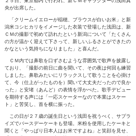
２５日、東京都内で行われ、新ＣＭキャラクターの浅田真
央が出席した。
「クリームイエローが稲穂、ブラウスが白いお米」と新
潟米コシヒカリをイメージした衣装で登場した浅田は、新
ＣＭの撮影で初めて訪れたという新潟について「たくさん
の方が温かく迎えて下さって、新しいふるさとができたの
かなという気持ちになりました」と喜んだ。
ＣＭ内では鼻歌を口ずさむような雰囲気で歌声を披露し
ており、「撮影の前日に曲を聞いて、その夜は何回も練習
しました。鼻歌みたいにリラックスして歌うことを心掛け
て、今（仕上がったものを）聞いて大丈夫だったので良か
った」と安堵（あんど）の表情を浮かべた。歌手デビュー
を期待する声には「一応スケーターなので本業はスケー
ト」と苦笑し、首を横に振った。
この日が２７歳の誕生日という浅田を祝うべく、サプラ
イズでバースデーケーキも登場。米粉を使用したケーキと
聞くと「やっぱり日本人はお米ですよね」と笑顔を見せ、