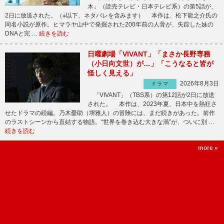
木」（読売テレビ・日本テレビ系）の第5話が、
2日に放送された。（※以下、ネタバレを含みます） 本作は、松下龍之介氏の
同名小説が原作。ヒマラヤ山中で発掘された200年前の人骨が、失踪した妹の
DNAと完 …
続きを読む
日曜劇場「VIVANT」「まさか長野専務
（小日向文世）が…」「こうなると皆が
怪しく見える」
2026年8月3日
ドラマ
「VIVANT」（TBS系）の第12話が2日に放送
された。 本作は、2023年夏、日本中を熱狂さ
せたドラマの続編。乃木憂助（堺雅人）の冒険には、まだ続きがあった。前作
のラストシーンから直結する物語。“世界を巻き込む大きな渦”が、ついに別 …
続きを読む
more »