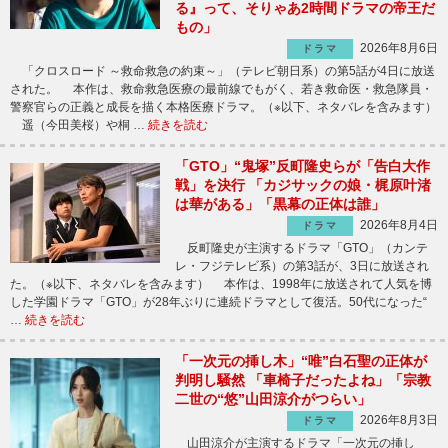
る』って、そりゃあ2時間ドラマの帝王だ
もの」
2026年8月6日
ドラマ
「クロスロード ～救命救急の約束～」（テレビ朝日系）の第5話が4日に放送
された。 本作は、救命救急医療の最前線でもがく、若き救命医・救急隊員・
警察官らの正義と成長を描く本格医療ドラマ。（※以下、ネタバレを含みます）
遥（今田美桜）や桐 …
続きを読む
「GTO」“鬼塚”反町隆史らが「告白大作
戦」を決行 「カジサックの娘・梶原叶渚
は華がある」「黒幕の正体は誰」
2026年8月4日
ドラマ
反町隆史が主演するドラマ「GTO」（カンテ
レ・フジテレビ系）の第3話が、3日に放送され
た。（※以下、ネタバレを含みます） 本作は、1998年に放送されて人気を博
した学園ドラマ「GTO」が28年ぶりに連続ドラマとして復活。50代になった“
…
続きを読む
「一次元の挿し木」“唯”白石聖の正体が
判明し騒然 「車椅子だったよね」「宗教
二世の“悠”山田涼介がつらい」
2026年8月3日
ドラマ
山田涼介が主演するドラマ「一次元の挿し