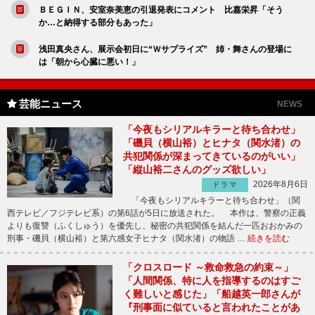
ＢＥＧＩＮ、安室奈美恵の引退発表にコメント 比嘉栄昇「そう
か…と納得する部分もあった」
浅田真央さん、展示会初日に“Ｗサプライズ” 姉・舞さんの登場に
は「朝から心臓に悪い！」
芸能ニュース
NEWS
「今夜もシリアルキラーと待ち合わせ」
「磯貝（横山裕）とヒナタ（関水渚）の
共犯関係が深まってきているのがいい」
「縦山裕二さんのグッズ欲しい」
2026年8月6日
ドラマ
「今夜もシリアルキラーと待ち合わせ」（関
西テレビ／フジテレビ系）の第6話が5日に放送された。 本作は、警察の正義
よりも復讐（ふくしゅう）を優先し、秘密の共犯関係を結んだ一匹おおかみの
刑事・磯貝（横山裕）と第六感女子ヒナタ（関水渚）の物語 …
続きを読む
「クロスロード ～救命救急の約束～」
「人間関係、特に人を指導するのはすご
く難しいと感じた」「船越英一郎さんが
『刑事面に似ていると言われたことがあ