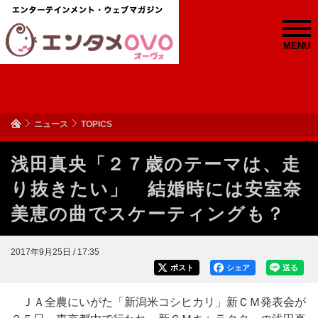
MENU
ニュース
TOPICS
浅田真央「２７歳のテーマは、走
り抜きたい」 結婚時には安室奈
美恵の曲でスケーティングも？
2017年9月25日 / 17:35
ポスト
シェア
送る
ＪＡ全農にいがた「新潟米コシヒカリ」新ＣＭ発表会が