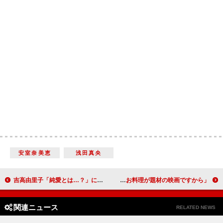
安室奈美恵
浅田真央
吉高由里子「純愛とは…？」に持論を展開 「愛なんて人から教わるものじゃない」
二宮和也、主演料理映画で「ミシュラン」狙う？ 「せっかくお料理が題材の映画ですから」
関連ニュース
RELATED NEWS