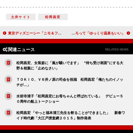
土井ケイト
松岡昌宏
東京ディズニーシー「ニモ＆フレンズ・シーライダー」がオープン 室井滋、木梨憲武、上川隆也、中村アンがサプライズで登場
嵐、久々の紙飛行機に大はしゃぎ ５人そろって「ゆっくり温泉もいい」
関連ニュース
RELATED NEWS
松岡昌宏、女装姿に「嵐が騒いでます」 “待ち受け画面”にする大
野＆相葉に「止めなさい」
ＴＯＫＩＯ、Ｖ６井ノ原の司会を祝福 松岡昌宏「俺たちのイノッ
チが…」
水前寺清子「松岡昌宏にお母ちゃんと呼ばれている」 デビュー５
０周年の船上トークショー
松岡昌宏 「やっと福本清三先生を斬ることができました」 新春ワ
イド時代劇「大江戸捜査網２０１５」制作発表