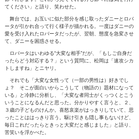
てください」と語り、笑わせた。
舞台では、お互いに似た部分を感じ取ったダニーとロバ
ータが引かれ合って行く様子が描かれる。一度はダニーの
愛を受け入れたロバータだったが、翌朝、態度を急変させ
て、ダニーを困惑させる。
ロバータはいわゆる“大変な相手”だが、「もしご自身だ
ったらどう対応する？」という質問に、松岡は「速攻シカ
トしますね」とニヤリ。
それでも「大変な女性って（一部の男性は）好きでし
ょ？ そこが面白いからこうして（物語の）題材になって
いる」と冷静に分析し、「大変な者同士がくっつくとこう
いうことになるんだと思った。分かりやすく言うと、２、
３歳の子どものけんか。喜怒哀楽がはっきりしていて、思
ったことははっきり言う。駆け引きも隠し事もないけど、
毎日これだったらときっと大変だと感じました」と語り、
苦笑いを浮かべた。