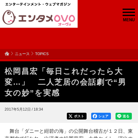
MENU
ニュース
TOPICS
松岡昌宏「毎日これだったら大
変…」 二人芝居の会話劇で“男
女の妙”を実感
2017年5月12日 / 18:34
ポスト
シェア
送る
舞台「ダニーと紺碧の海」の公開舞台稽古が１２日、東