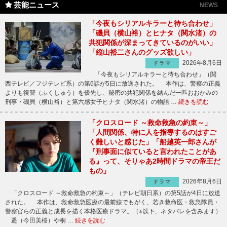
芸能ニュース
NEWS
「今夜もシリアルキラーと待ち合わせ」
「磯貝（横山裕）とヒナタ（関水渚）の
共犯関係が深まってきているのがいい」
「縦山裕二さんのグッズ欲しい」
2026年8月6日
ドラマ
「今夜もシリアルキラーと待ち合わせ」（関
西テレビ／フジテレビ系）の第6話が5日に放送された。 本作は、警察の正義
よりも復讐（ふくしゅう）を優先し、秘密の共犯関係を結んだ一匹おおかみの
刑事・磯貝（横山裕）と第六感女子ヒナタ（関水渚）の物語 …
続きを読む
「クロスロード ～救命救急の約束～」
「人間関係、特に人を指導するのはすご
く難しいと感じた」「船越英一郎さんが
『刑事面に似ていると言われたことがあ
る』って、そりゃあ2時間ドラマの帝王だ
もの」
2026年8月6日
ドラマ
「クロスロード ～救命救急の約束～」（テレビ朝日系）の第5話が4日に放送
された。 本作は、救命救急医療の最前線でもがく、若き救命医・救急隊員・
警察官らの正義と成長を描く本格医療ドラマ。（※以下、ネタバレを含みます）
遥（今田美桜）や桐 …
続きを読む