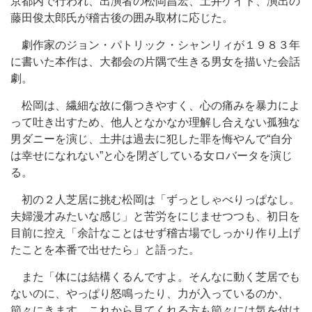
京都内で行われ、出演者の松岡昌宏、土井ケイト、演出の
藤田俊太郎氏が稽古後の囲み取材に応じた。
劇作家のジョン・パトリック・シャンリィが１９８３年
に書いた本作は、大都会の片隅で生きる男女を描いた会話
劇。
松岡は、繊細な故に傷つきやすく、心の痛みを暴力によ
って吐き出すため、他人となかなか理解し合えない孤独な
男ダニーを演じ、土井は過去に犯した罪を悔やんで“自分
は幸せになれない”と心を閉ざしている女ロバータを演じ
る。
初の２人芝居に挑む松岡は「ずっとしゃべりっぱなし。
夫婦漫才みたいな感じ」と苦労をにじませつつも、初日を
目前に控え「余計なことはせず稽古場でしっかり作り上げ
たことを本番で出せたら」と語った。
また「体には結構くるんですよ。そんなに動く芝居でも
ないのに、やっぱり怒鳴ったり、力が入っているのか、
節々にきます。これから見てくれる方も節々には気を付け