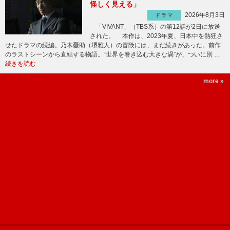
怪しく見える」
2026年8月3日
ドラマ
「VIVANT」（TBS系）の第12話が2日に放送
された。 本作は、2023年夏、日本中を熱狂さ
せたドラマの続編。乃木憂助（堺雅人）の冒険には、まだ続きがあった。前作
のラストシーンから直結する物語。“世界を巻き込む大きな渦”が、ついに別 …
続きを読む
more »