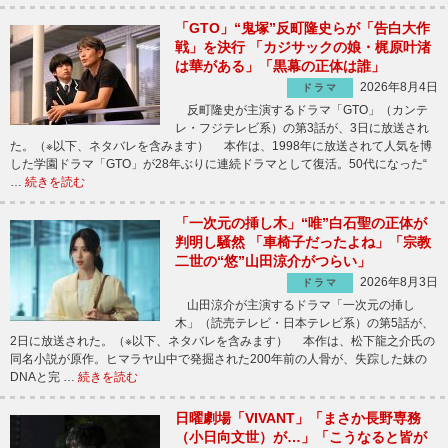
「GTO」“鬼塚”反町隆史らが「告白大作
戦」を決行 「カジサックの娘・梶原叶渚
は華がある」「黒幕の正体は誰」
2026年8月4日
ドラマ
反町隆史が主演するドラマ「GTO」（カンテ
レ・フジテレビ系）の第3話が、3日に放送され
た。（※以下、ネタバレを含みます） 本作は、1998年に放送されて人気を博
した学園ドラマ「GTO」が28年ぶりに連続ドラマとして復活。50代になった“
…
続きを読む
「一次元の挿し木」“唯”白石聖の正体が
判明し騒然 「車椅子だったよね」「宗教
二世の“悠”山田涼介がつらい」
2026年8月3日
ドラマ
山田涼介が主演するドラマ「一次元の挿し
木」（読売テレビ・日本テレビ系）の第5話が、
2日に放送された。（※以下、ネタバレを含みます） 本作は、松下龍之介氏の
同名小説が原作。ヒマラヤ山中で発掘された200年前の人骨が、失踪した妹の
DNAと完 …
続きを読む
日曜劇場「VIVANT」「まさか長野専務
（小日向文世）が…」「こうなると皆が