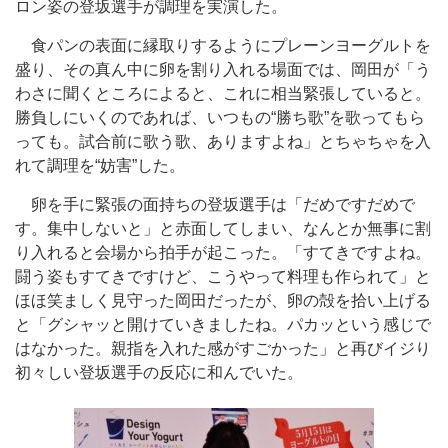
ロン姿の登坂選手が調理を実演した。
食パンの表面に縁取りするようにプレーンヨーグルトを
盛り、その真ん中に卵を割り入れる場面では、岡田が「う
わさに聞くところによると、これに相当緊張していると。
勝負しにいくのであれば、いつもの“勝ち歌”を歌ってもら
っても。試合前に歌う歌、ありますよね」とちゃちゃを入
れて調理を“妨害”した。
卵を手に緊張の面持ちの登坂選手は「だめですだめで
す。集中しないと」と赤面してしまい、なんとか無事に割
り入れると会場から拍手が起こった。「すてきですよね。
闘う姿もすてきですけど、こうやって料理も作られて」と
ほほ笑ましく見守った岡田だったが、卵の殻を拾い上げる
と「グシャッと開けていきましたね。パカッという感じで
はなかった。親指を入れた感がすごかった」と再びイジり
初々しい登坂選手の反応に和んでいた。