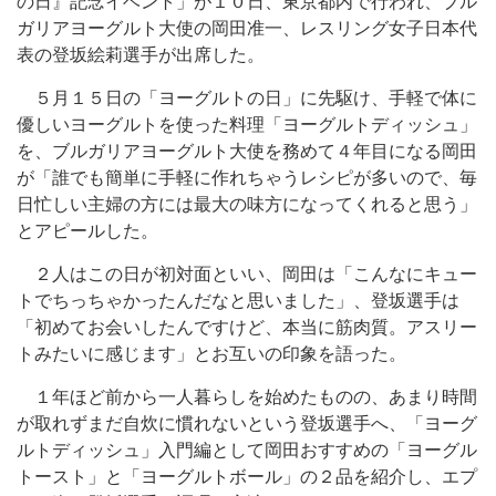
の日』記念イベント」が１０日、東京都内で行われ、ブル
ガリアヨーグルト大使の岡田准一、レスリング女子日本代
表の登坂絵莉選手が出席した。
５月１５日の「ヨーグルトの日」に先駆け、手軽で体に
優しいヨーグルトを使った料理「ヨーグルトディッシュ」
を、ブルガリアヨーグルト大使を務めて４年目になる岡田
が「誰でも簡単に手軽に作れちゃうレシピが多いので、毎
日忙しい主婦の方には最大の味方になってくれると思う」
とアピールした。
２人はこの日が初対面といい、岡田は「こんなにキュー
トでちっちゃかったんだなと思いました」、登坂選手は
「初めてお会いしたんですけど、本当に筋肉質。アスリー
トみたいに感じます」とお互いの印象を語った。
１年ほど前から一人暮らしを始めたものの、あまり時間
が取れずまだ自炊に慣れないという登坂選手へ、「ヨーグ
ルトディッシュ」入門編として岡田おすすめの「ヨーグル
トースト」と「ヨーグルトボール」の２品を紹介し、エプ