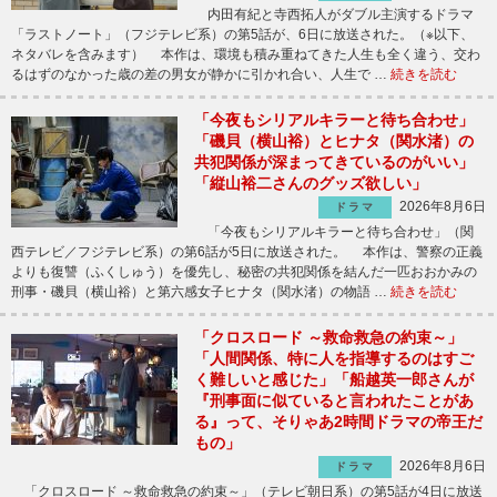
内田有紀と寺西拓人がダブル主演するドラマ
「ラストノート」（フジテレビ系）の第5話が、6日に放送された。（※以下、
ネタバレを含みます） 本作は、環境も積み重ねてきた人生も全く違う、交わ
るはずのなかった歳の差の男女が静かに引かれ合い、人生で …
続きを読む
「今夜もシリアルキラーと待ち合わせ」
「磯貝（横山裕）とヒナタ（関水渚）の
共犯関係が深まってきているのがいい」
「縦山裕二さんのグッズ欲しい」
2026年8月6日
ドラマ
「今夜もシリアルキラーと待ち合わせ」（関
西テレビ／フジテレビ系）の第6話が5日に放送された。 本作は、警察の正義
よりも復讐（ふくしゅう）を優先し、秘密の共犯関係を結んだ一匹おおかみの
刑事・磯貝（横山裕）と第六感女子ヒナタ（関水渚）の物語 …
続きを読む
「クロスロード ～救命救急の約束～」
「人間関係、特に人を指導するのはすご
く難しいと感じた」「船越英一郎さんが
『刑事面に似ていると言われたことがあ
る』って、そりゃあ2時間ドラマの帝王だ
もの」
2026年8月6日
ドラマ
「クロスロード ～救命救急の約束～」（テレビ朝日系）の第5話が4日に放送