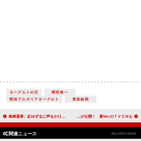
ヨーグルトの日
岡田准一
明治ブルガリアヨーグルト
登坂絵莉
島崎遥香、紅ゆずるに声をかけられ 「何だかときめいてしまいました…！」
新垣結衣、「いいね～いいね～」とカメラマンに！？ ＷＥＢ限定動画が公開！ 新Ver.のＴＶＣＭも
関連ニュース
RELATED NEWS