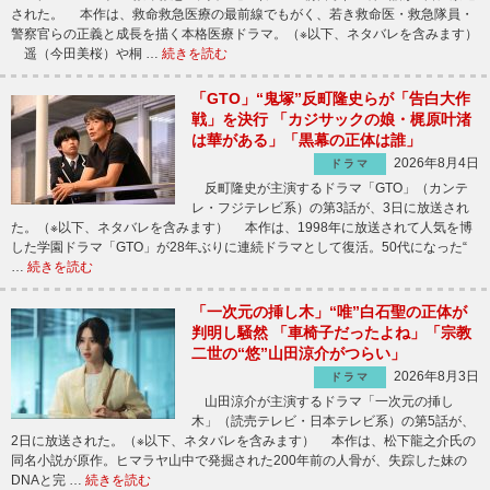
された。 本作は、救命救急医療の最前線でもがく、若き救命医・救急隊員・
警察官らの正義と成長を描く本格医療ドラマ。（※以下、ネタバレを含みます）
遥（今田美桜）や桐 …
続きを読む
「GTO」“鬼塚”反町隆史らが「告白大作
戦」を決行 「カジサックの娘・梶原叶渚
は華がある」「黒幕の正体は誰」
2026年8月4日
ドラマ
反町隆史が主演するドラマ「GTO」（カンテ
レ・フジテレビ系）の第3話が、3日に放送され
た。（※以下、ネタバレを含みます） 本作は、1998年に放送されて人気を博
した学園ドラマ「GTO」が28年ぶりに連続ドラマとして復活。50代になった“
…
続きを読む
「一次元の挿し木」“唯”白石聖の正体が
判明し騒然 「車椅子だったよね」「宗教
二世の“悠”山田涼介がつらい」
2026年8月3日
ドラマ
山田涼介が主演するドラマ「一次元の挿し
木」（読売テレビ・日本テレビ系）の第5話が、
2日に放送された。（※以下、ネタバレを含みます） 本作は、松下龍之介氏の
同名小説が原作。ヒマラヤ山中で発掘された200年前の人骨が、失踪した妹の
DNAと完 …
続きを読む