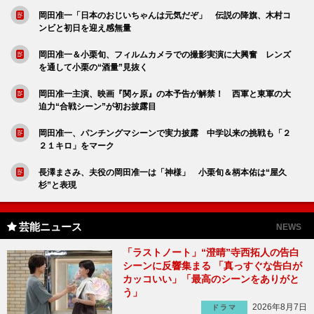
岡田准一「日本のおじいちゃんは元気だぞ」 伝説の降旗、木村コ
ンビと初日を迎え感無量
岡田准一＆小栗旬、フィルムカメラでの撮影実演に大興奮 レンズ
を通して小栗の“酒量”見抜く
岡田准一主演、映画『関ヶ原』の本予告が解禁！ 西軍と東軍の大
迫力“合戦シーン”が初お披露目
岡田准一、パンチングマシーンで実力披露 中学以来の挑戦も「２
２１キロ」をマーク
長澤まさみ、夫役の岡田准一は「神様」 小栗旬＆柄本佑は“屋久
杉”と表現
芸能ニュース
NEWS
「ラストノート」“澄晴”寺西拓人の告白
シーンに反響集まる 「真っすぐな告白が
カッコいい」「最高のシーンをありがと
う」
2026年8月7日
ドラマ