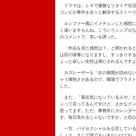
ドラマは、ＬＡで優雅なリタイア生活
コンビが事件を次々と解決するストー
ルシファー風にイメチェンした感想に
く違いますもんね。こういうシンプル
のコメントで、笑いを誘った。
「作品を見た感想は？」と聞かれると
は目の保養になりますし、すっきりす
ょっと寂しい女性は満たされるんです
カズレーザーも「次の展開が読めない
ゃう痛快さがあるので、職場でフラス
した。
また、「最近気になっている人や、と
ンって言ってるんですけど、さかなク
思ってます。ただ、事務所にカレンダ
す。毎日見れるじゃないですか」と恋
一方、バイセクシャルを公言している
しょう。まじで誰でもいきたいけどね