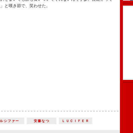
ね」と嘆き節で、笑わせた。
ルシファー
安藤なつ
ＬＵＣＩＦＥＲ