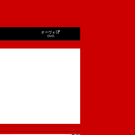
オーヴォ
OVO