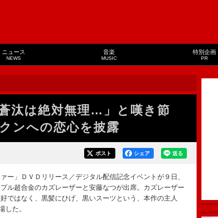
ニュース
音楽
特別企画
NEWS
MUSIC
PR
士蒼汰は絶対無理…」と嘆き節
クンへの恋心を披露
ポスト
シェア
送る
ァー」ＤＶＤリリース／デジタル配信記念イベントが９日、
イプル超合金のカズレーザーと安藤なつが出席。カズレーザー
格好ではなく、黒髪にひげ、黒いスーツという、本作の主人
登場した。