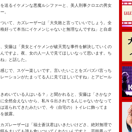
を送るイケメンな悪魔ルシファーと、美人刑事クロエの男女
リー。
ついて、カズレーザーは「大失敗と言っていいでしょう。全
な格好って本当にイケメンじゃないと無理なんですね」と自虐
、安藤は「美女とイケメンが破天荒な事件を解決していくの
るんですよ。夜、女の人一人で見てほしいなって思います。ち
よね」と話した。
感じで、スゲー楽しいです。言いたいことをズバズバ言っち
トレーションがたまってる人に見てほしいですね」とアピール
きめいている人はいる？」と聞かれると、安藤は「さかなク
ンに全然会えないから、私ＮＧ出されてるんじゃないかなって
ーは送られてきたみたいで、今（自宅の）トイレに飾ってま
心を披露。
カズレーザーは「福士蒼汰君はいきたいけどさ、絶対無理で
。餌をまいても誰も食いついてくれないんですよ。芸能界って