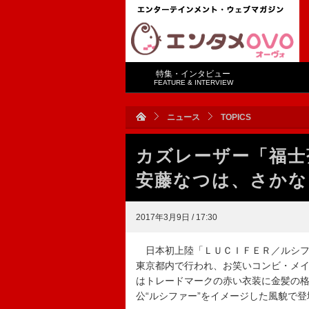
特集・インタビュー
FEATURE & INTERVIEW
ニュース
TOPICS
カズレーザー「福
安藤なつは、さかな
2017年3月9日 / 17:30
日本初上陸「ＬＵＣＩＦＥＲ／ルシフ
東京都内で行われ、お笑いコンビ・メ
はトレードマークの赤い衣装に金髪の
公“ルシファー”をイメージした風貌で