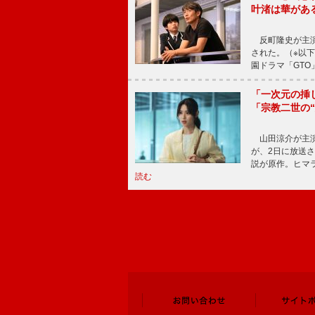
叶渚は華があ
反町隆史が主演
された。（※以
園ドラマ「GTO
「一次元の挿
「宗教二世の
山田涼介が主演
が、2日に放送
説が原作。ヒマラ
読む