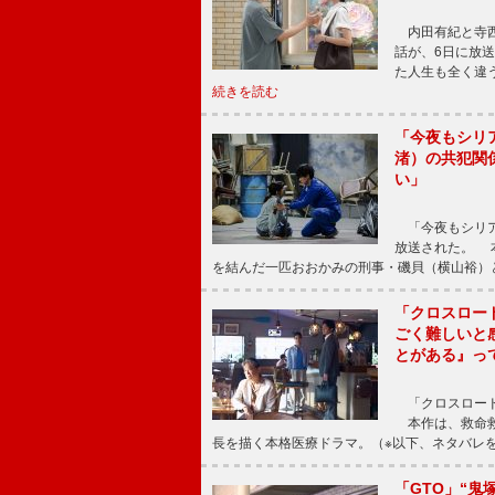
内田有紀と寺西
話が、6日に放
た人生も全く違
続きを読む
「今夜もシリ
渚）の共犯関
い」
「今夜もシリア
放送された。 
を結んだ一匹おおかみの刑事・磯貝（横山裕）
「クロスロー
ごく難しいと
とがある』っ
「クロスロード
本作は、救命救
長を描く本格医療ドラマ。（※以下、ネタバレ
「GTO」“