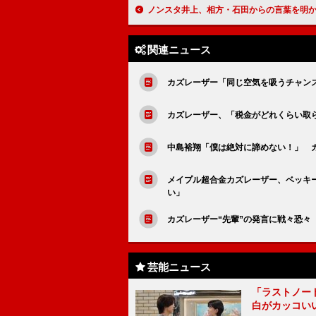
ノンスタ井上、相方・石田からの言葉を明かす 「性根の部分から、気持ち、変え
関連ニュース
カズレーザー「同じ空気を吸うチャン
カズレーザー、「税金がどれくらい取ら
中島裕翔「僕は絶対に諦めない！」 カ
メイプル超合金カズレーザー、ベッキ
い」
カズレーザー“先輩”の発言に戦々恐々
芸能ニュース
「ラストノー
白がカッコい