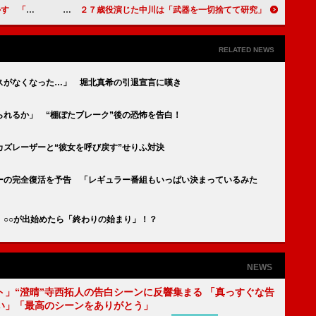
ていこうぜ」
中川大志＆平祐奈、サプライズ卒業祝い ２７歳役演じた中川は「武器を一切捨てて研究」
RELATED NEWS
スがなくなった…」 堀北真希の引退宣言に嘆き
れるか」 “棚ぼたブレーク”後の恐怖を告白！
ズレーザーと“彼女を呼び戻す”せりふ対決
ーの完全復活を予告 「レギュラー番組もいっぱい決まっているみた
 ○○が出始めたら「終わりの始まり」！？
NEWS
ト」“澄晴”寺西拓人の告白シーンに反響集まる 「真っすぐな告
い」「最高のシーンをありがとう」