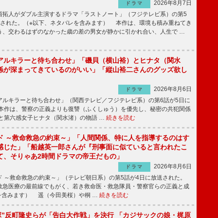
2026年8月7日
ドラマ
拓人がダブル主演するドラマ「ラストノート」（フジテレビ系）の第5
送された。（※以下、ネタバレを含みます） 本作は、環境も積み重ねてき
う、交わるはずのなかった歳の差の男女が静かに引かれ合い、人生で …
アルキラーと待ち合わせ」「磯貝（横山裕）とヒナタ（関水
係が深まってきているのがいい」「縦山裕二さんのグッズ欲し
2026年8月6日
ドラマ
ルキラーと待ち合わせ」（関西テレビ／フジテレビ系）の第6話が5日に
本作は、警察の正義よりも復讐（ふくしゅう）を優先し、秘密の共犯関係
と第六感女子ヒナタ（関水渚）の物語 …
続きを読む
ド ～救命救急の約束～」「人間関係、特に人を指導するのはす
感じた」「船越英一郎さんが『刑事面に似ていると言われたこ
て、そりゃあ2時間ドラマの帝王だもの」
2026年8月6日
ドラマ
 ～救命救急の約束～」（テレビ朝日系）の第5話が4日に放送された。
急医療の最前線でもがく、若き救命医・救急隊員・警察官らの正義と成
を含みます） 遥（今田美桜）や桐 …
続きを読む
鬼塚”反町隆史らが「告白大作戦」を決行 「カジサックの娘・梶原