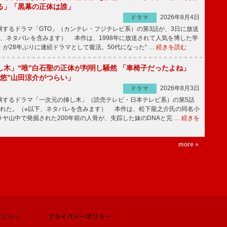
る」「黒幕の正体は誰」
2026年8月4日
ドラマ
するドラマ「GTO」（カンテレ・フジテレビ系）の第3話が、3日に放送
下、ネタバレを含みます） 本作は、1998年に放送されて人気を博した学
」が28年ぶりに連続ドラマとして復活。50代になった“ …
続きを読む
し木」“唯”白石聖の正体が判明し騒然 「車椅子だったよね」
“悠”山田涼介がつらい」
2026年8月3日
ドラマ
するドラマ「一次元の挿し木」（読売テレビ・日本テレビ系）の第5話
された。（※以下、ネタバレを含みます） 本作は、松下龍之介氏の同名小
ヤ山中で発掘された200年前の人骨が、失踪した妹のDNAと完 …
続きを
more »