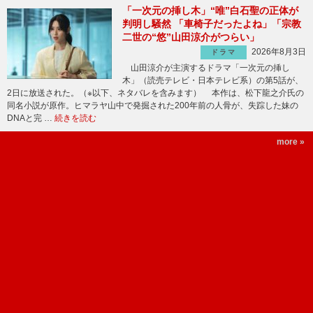
「一次元の挿し木」“唯”白石聖の正体が
判明し騒然 「車椅子だったよね」「宗教
二世の“悠”山田涼介がつらい」
2026年8月3日
ドラマ
山田涼介が主演するドラマ「一次元の挿し
木」（読売テレビ・日本テレビ系）の第5話が、
2日に放送された。（※以下、ネタバレを含みます） 本作は、松下龍之介氏の
同名小説が原作。ヒマラヤ山中で発掘された200年前の人骨が、失踪した妹の
DNAと完 …
続きを読む
more »