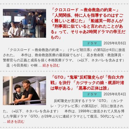
「クロスロード ～救命救急の約束～」
「人間関係、特に人を指導するのはすご
く難しいと感じた」「船越英一郎さんが
『刑事面に似ていると言われたことがあ
る』って、そりゃあ2時間ドラマの帝王だ
もの」
2026年8月6日
ドラマ
「クロスロード ～救命救急の約束～」（テレビ朝日系）の第5話が4日に放送
された。 本作は、救命救急医療の最前線でもがく、若き救命医・救急隊員・
警察官らの正義と成長を描く本格医療ドラマ。（※以下、ネタバレを含みます）
遥（今田美桜）や桐 …
続きを読む
「GTO」“鬼塚”反町隆史らが「告白大作
戦」を決行 「カジサックの娘・梶原叶渚
は華がある」「黒幕の正体は誰」
2026年8月4日
ドラマ
反町隆史が主演するドラマ「GTO」（カンテ
レ・フジテレビ系）の第3話が、3日に放送され
た。（※以下、ネタバレを含みます） 本作は、1998年に放送されて人気を博
した学園ドラマ「GTO」が28年ぶりに連続ドラマとして復活。50代になった“
…
続きを読む