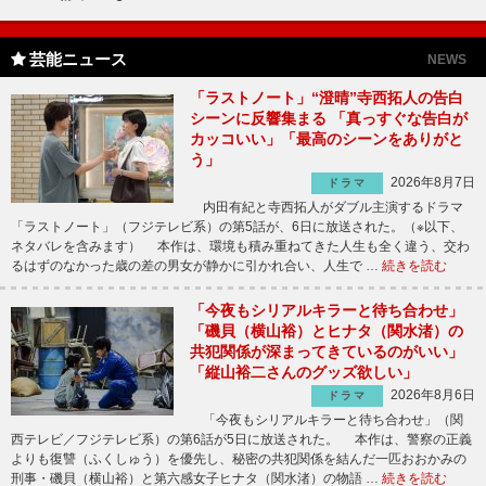
芸能ニュース
NEWS
「ラストノート」“澄晴”寺西拓人の告白
シーンに反響集まる 「真っすぐな告白が
カッコいい」「最高のシーンをありがと
う」
2026年8月7日
ドラマ
内田有紀と寺西拓人がダブル主演するドラマ
「ラストノート」（フジテレビ系）の第5話が、6日に放送された。（※以下、
ネタバレを含みます） 本作は、環境も積み重ねてきた人生も全く違う、交わ
るはずのなかった歳の差の男女が静かに引かれ合い、人生で …
続きを読む
「今夜もシリアルキラーと待ち合わせ」
「磯貝（横山裕）とヒナタ（関水渚）の
共犯関係が深まってきているのがいい」
「縦山裕二さんのグッズ欲しい」
2026年8月6日
ドラマ
「今夜もシリアルキラーと待ち合わせ」（関
西テレビ／フジテレビ系）の第6話が5日に放送された。 本作は、警察の正義
よりも復讐（ふくしゅう）を優先し、秘密の共犯関係を結んだ一匹おおかみの
刑事・磯貝（横山裕）と第六感女子ヒナタ（関水渚）の物語 …
続きを読む