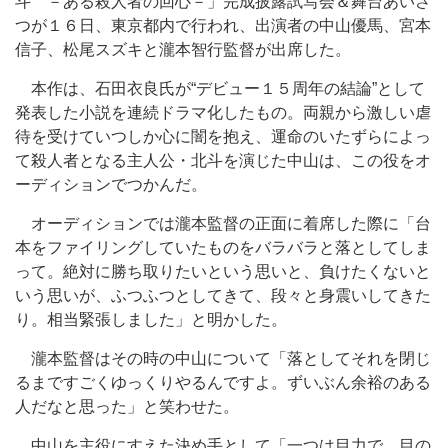
斗 －ある殺人者の回心－」完成披露試写会＆舞台あいさ
つが１６日、東京都内で行われ、出演者の中山優馬、宮本
信子、松尾スズキと瀧本智行監督が出席した。
本作は、石田衣良氏が“デビュー１５周年の結論”として
発表した小説を連続ドラマ化したもの。両親から激しい虐
待を受けていつしか心に闇を抱え、運命のいたずらによっ
て殺人者となる主人公・北斗を演じた中山は、この役をオ
ーディションでつかんだ。
オーディションでは瀧本監督の正面に着席した際に「台
本をファイリングしていたものをバラバラと落としてしま
って。絶対に勝ち取りたいという思いと、負けたくないと
いう思いが、ふつふつとしてきて、段々と身震いしてきた
り。相当緊張しました」と明かした。
瀧本監督はその時の中山について「落としてそれを閉じ
るまですごくゆっくりやるんですよ。ずいぶん余裕のある
人だなと思った」と笑わせた。
中山を主役にすえた決め手として「一つは目力で、目の