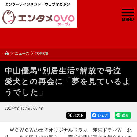
MENU
ニュース
TOPICS
中山優馬“別居生活”解放で号泣
愛犬との再会に「夢を見ているよ
うでした」
2017年3月17日 / 09:48
ポスト
シェア
送る
ＷＯＷＯＷの土曜オリジナルドラマ「連続ドラマＷ 北