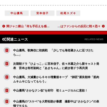
中山優馬
宮本信子
松尾スズキ
関ジャニ横山「何も手応えを感じない」 いすに座ってただ頬を引っ張られるだけ
宮川大輔、コナン声優起用に「俺売れたなと思った」 吉岡里帆はファンからの反応に戦々恐々
関連ニュース
RELATED NEWS
中山優馬、歌舞伎に初挑戦 「少しでも海老蔵さんに近づけた
ら…」
次期朝ドラ「ひよっこ」に宮本信子、佐々木蔵之介ら新キャスト発
表 宮本は有村架純と「あまちゃん」に続き朝ドラ再共演
中山優馬、大減量から６キロ増量後キープ “師匠”屋良朝幸「筋肉
ムキムキになってもらう」
中山優馬“さかなクン似”を封印 初ミュージカルに意欲！
中山優馬の“スケベ”を大野拓朗が暴露 撮影中は“さかなクン”の表
情でＮＧも