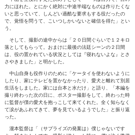
力にほれた。とにかく絶対に中途半端なものは作りたくな
いと思っていて、しんどい過酷な要求もする役だったの
で、覚悟を問うて、こいつしかいないと確信を得た」とい
う。
そして、撮影の途中からは「２０日間ぐらいで１２キロ
落としてもらって。おまけに最後の法廷シーンの２日間
は、役の置かれている状況としては『寝れないよな』とさ
さやきました」と明かした。
中山自身も役作りのために「ケータイを使わないように
したり、家にテレビを置かなかったり、愛犬と離れて別居
生活をしました。家には台本と水だけ」と語り、「本編を
撮り終わった次の日に、ポスター撮影をして、終わった時
に監督が僕の愛犬を抱っこして来てくれた。全く知らなく
て涙があふれてきて、夢を見ているようでした」と振り返
った。
瀧本監督は「（サプライズの発案は）僕じゃないです