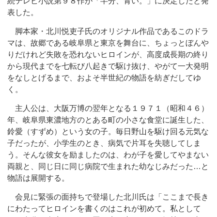
続テレビ小説第９８作が「半分、青い。」に決定したと発
表した。
脚本家・北川悦吏子氏のオリジナル作品であるこのドラ
マは、故郷である岐阜県と東京を舞台に、ちょっとぼんや
りだけれど失敗を恐れないヒロインが、高度成長期の終り
から現代までを七転び八起きで駆け抜け、やがて一大発明
をなしとげるまで、およそ半世紀の物語を紡ぎだしてゆ
く。
主人公は、大阪万博の翌年となる１９７１（昭和４６）
年、岐阜県東濃地方のとある町の小さな食堂に誕生した、
鈴愛（すずめ）という女の子。毎日野山を駆け回る元気な
子だったが、小学生のとき、病気で片耳を失聴してしま
う。そんな彼女を励ましたのは、わが子を愛してやまない
両親と、同じ日に同じ病院で生まれた幼なじみだった…と
物語は展開する。
会見に緊張の面持ちで登場した北川氏は「ここまで長き
にわたってヒロインを書くのはこれが初めて。私として