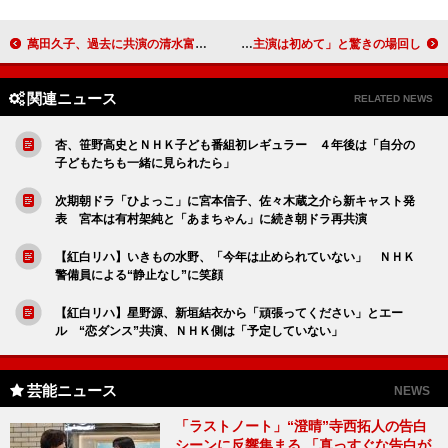
萬田久子、過去に共演の清水富美加にコメント 当時振り返り「本当にかわいい子」
神木隆之介、即席で１５分間の名司会ぶり発揮 「こんなにしゃべる主演は初めて」と驚きの場回し
関連ニュース
RELATED NEWS
杏、笹野高史とＮＨＫ子ども番組初レギュラー ４年後は「自分の
子どもたちも一緒に見られたら」
次期朝ドラ「ひよっこ」に宮本信子、佐々木蔵之介ら新キャスト発
表 宮本は有村架純と「あまちゃん」に続き朝ドラ再共演
【紅白リハ】いきもの水野、「今年は止められていない」 ＮＨＫ
警備員による“静止なし”に笑顔
【紅白リハ】星野源、新垣結衣から「頑張ってください」とエー
ル “恋ダンス”共演、ＮＨＫ側は「予定していない」
芸能ニュース
NEWS
「ラストノート」“澄晴”寺西拓人の告白
シーンに反響集まる 「真っすぐな告白が