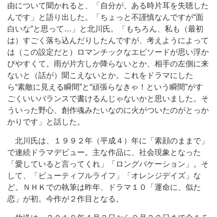
由について聞かれると、「自分が、ある時片耳を失聴した
んです」と語り出した。「ちょっと不謹慎なんですが“面
白いな”と思って…」と北川氏。「もちろん、私も（最初
は）すごく落ち込んだりしたんですが、考えようによって
は（この設定だと）ロマンチックなエピソードが思い浮か
びやすくて。雨が片方しか降らないとか、相手の左側に来
ないと（話が）聞こえないとか。これをドラマにした
ら“素敵に見える瞬間”と“頑張らなきゃ！という瞬間”がす
ごくいいバランスで書けるんじゃないかと思いました。そ
ういった野心、創作魂みたいなのに火がついたのがとっか
かりです」と話した。
北川氏は、１９９２年（平成４）年に「素顔のままで」
で連続ドラマデビュー。主な作品に、社会現象となった
「愛していると言ってくれ」「ロングバケーション」。そ
して、「ビューティフルライフ」「オレンジデイズ」な
ど。ＮＨＫでの執筆は昨年、ドラマ１０「運命に、似た
恋」が初。今作が２作目となる。