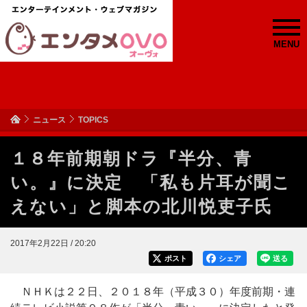
MENU
ニュース
TOPICS
１８年前期朝ドラ『半分、青
い。』に決定 「私も片耳が聞こ
えない」と脚本の北川悦吏子氏
2017年2月22日 / 20:20
ポスト
シェア
送る
ＮＨＫは２２日、２０１８年（平成３０）年度前期・連