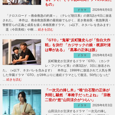
もの」
2026年8月6日
ドラマ
「クロスロード ～救命救急の約束～」（テレビ朝日系）の第5話が4日に放送
された。 本作は、救命救急医療の最前線でもがく、若き救命医・救急隊員・
警察官らの正義と成長を描く本格医療ドラマ。（※以下、ネタバレを含みます）
遥（今田美桜）や桐 …
続きを読む
「GTO」“鬼塚”反町隆史らが「告白大作
戦」を決行 「カジサックの娘・梶原叶渚
は華がある」「黒幕の正体は誰」
2026年8月4日
ドラマ
反町隆史が主演するドラマ「GTO」（カンテ
レ・フジテレビ系）の第3話が、3日に放送され
た。（※以下、ネタバレを含みます） 本作は、1998年に放送されて人気を博
した学園ドラマ「GTO」が28年ぶりに連続ドラマとして復活。50代になった“
…
続きを読む
「一次元の挿し木」“唯”白石聖の正体が
判明し騒然 「車椅子だったよね」「宗教
二世の“悠”山田涼介がつらい」
2026年8月3日
ドラマ
山田涼介が主演するドラマ「一次元の挿し