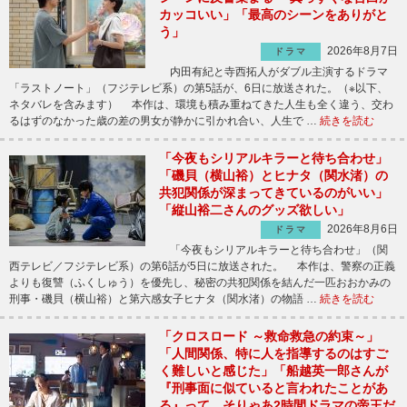
カッコいい」「最高のシーンをありがと
う」
2026年8月7日
ドラマ
内田有紀と寺西拓人がダブル主演するドラマ
「ラストノート」（フジテレビ系）の第5話が、6日に放送された。（※以下、
ネタバレを含みます） 本作は、環境も積み重ねてきた人生も全く違う、交わ
るはずのなかった歳の差の男女が静かに引かれ合い、人生で …
続きを読む
「今夜もシリアルキラーと待ち合わせ」
「磯貝（横山裕）とヒナタ（関水渚）の
共犯関係が深まってきているのがいい」
「縦山裕二さんのグッズ欲しい」
2026年8月6日
ドラマ
「今夜もシリアルキラーと待ち合わせ」（関
西テレビ／フジテレビ系）の第6話が5日に放送された。 本作は、警察の正義
よりも復讐（ふくしゅう）を優先し、秘密の共犯関係を結んだ一匹おおかみの
刑事・磯貝（横山裕）と第六感女子ヒナタ（関水渚）の物語 …
続きを読む
「クロスロード ～救命救急の約束～」
「人間関係、特に人を指導するのはすご
く難しいと感じた」「船越英一郎さんが
『刑事面に似ていると言われたことがあ
る』って、そりゃあ2時間ドラマの帝王だ