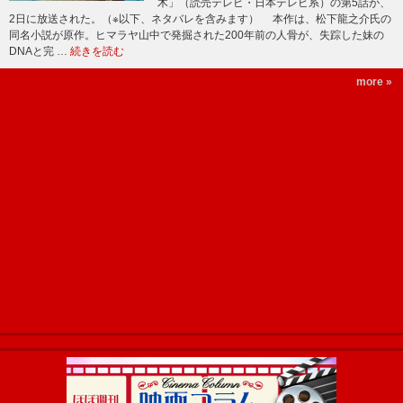
木」（読売テレビ・日本テレビ系）の第5話が、
2日に放送された。（※以下、ネタバレを含みます） 本作は、松下龍之介氏の
同名小説が原作。ヒマラヤ山中で発掘された200年前の人骨が、失踪した妹の
DNAと完 …
続きを読む
more »