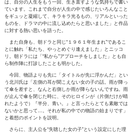
は、自分の人生をもう一回、生き直すような気持ちで書い
ています。これまで自分が人生の中で感じたいろんなこと
をギュッと凝縮して、キラキラ光るもの、リアルといった
ものを、ドラマの中に流し込めたらと思いました」と作品
に対する熱い思いを語った。
また自身も、朝ドラと同じ“１９６１年生まれ”であるこ
とに触れ「私たち、やっとめぐり逢えました」とニッコ
リ。朝ドラには「“私から”アプローチをしました」とも自
ら制作陣に打診したことも明かした。
今回、物語よりも先に「タイトルが先に浮かんだ」とい
う北川氏は「左側の耳が聞こえない女の子の話。雨が降っ
て傘を差すと、なんと右側しか雨が降らないんですね。雨
が止んで傘を閉じた時に、そのヒロインが（片側だけが晴
れたようで）『半分、青い。』と言ったらとても素敵では
ないかと思って…。それが私の中での物語の始まりです」
と着想のポイントを説明。
さらに、主人公を“失聴した女の子”という設定にした理