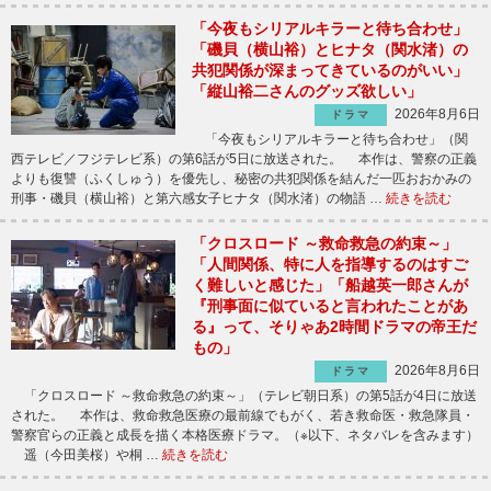
「今夜もシリアルキラーと待ち合わせ」
「磯貝（横山裕）とヒナタ（関水渚）の
共犯関係が深まってきているのがいい」
「縦山裕二さんのグッズ欲しい」
2026年8月6日
ドラマ
「今夜もシリアルキラーと待ち合わせ」（関
西テレビ／フジテレビ系）の第6話が5日に放送された。 本作は、警察の正義
よりも復讐（ふくしゅう）を優先し、秘密の共犯関係を結んだ一匹おおかみの
刑事・磯貝（横山裕）と第六感女子ヒナタ（関水渚）の物語 …
続きを読む
「クロスロード ～救命救急の約束～」
「人間関係、特に人を指導するのはすご
く難しいと感じた」「船越英一郎さんが
『刑事面に似ていると言われたことがあ
る』って、そりゃあ2時間ドラマの帝王だ
もの」
2026年8月6日
ドラマ
「クロスロード ～救命救急の約束～」（テレビ朝日系）の第5話が4日に放送
された。 本作は、救命救急医療の最前線でもがく、若き救命医・救急隊員・
警察官らの正義と成長を描く本格医療ドラマ。（※以下、ネタバレを含みます）
遥（今田美桜）や桐 …
続きを読む