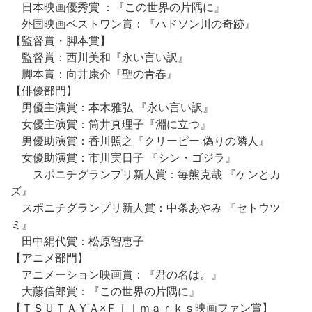
日本映画優秀賞 ：『この世界の片隅に』
外国映画ベストワン賞：『ハドソン川の奇跡』
【監督賞・脚本賞】
監督賞：西川美和『永い言い訳』
脚本賞：向井康介『聖の青春』
【俳優部門】
男優主演賞：本木雅弘 『永い言い訳』
女優主演賞：筒井真理子『淵に立つ』
男優助演賞：香川照之『クリーピー 偽りの隣人』
女優助演賞：市川実日子 『シン・ゴジラ』
スポニチグランプリ新人賞：毎熊克哉 『ケンとカ
ズ』
スポニチグランプリ新人賞：中条あやみ 『セトウツ
ミ』
田中絹代賞：松原智恵子
【アニメ部門】
アニメーション映画賞：『君の名は。』
大藤信郎賞：『この世界の片隅に』
【ＴＳＵＴＡＹＡ×Ｆｉｌｍａｒｋｓ映画ファン賞】