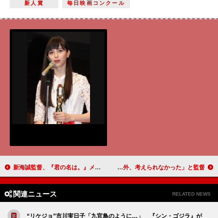
新人賞
毎日映画コンクール
新海誠監督、『君の名は。』メガヒットの理由 「ラインに負けないような…」
のん、主演アニメ“３冠獲得”に笑顔 「のんちゃん以外、考えられなかった」と監督
関連ニュース
RELATED NEWS
“リケジョ”市川実日子「九官鳥のように…」 『シン・ゴジラ』が