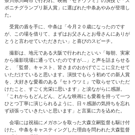
奈川県川崎市で行われ、映画『セトウツミ』の演技で「ス
ポニチグランプリ新人賞」に選ばれた中条あやみが登壇し
た。
受賞の盾を手に、中条は「今月２０歳になったのです
が、この場を借りて、まずはお父さんとお母さんにありが
とうと言わせていただきたい」と喜びのスピーチ。
撮影は、地元である大阪で行われたといい「毎朝、実家
から撮影現場に通っていたのですが…」と声を詰まらせる
と、「監督、キャスト、皆さまのおかげでここに立たせて
いただけていると思います。演技でもらう初めての新人賞
を、大好きな愛着のある『セトウツミ』で取らせていただ
けたこと、すごく光栄に思います」と涙ながらに感謝。
「これからもどんどん、どんな映画にも愛着を持って一つ
ひとつ丁寧に演じられるように、日々感謝の気持ちを忘れ
ず頑張っていきたいと思います」と言葉に力を込めた。
会場には祝福にメガホンを取った大森立嗣監督も駆け付
けた。中条をキャスティングした理由を問われた大森監督