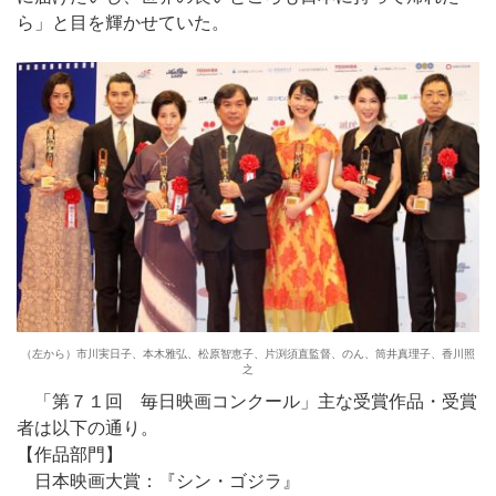
ら」と目を輝かせていた。
（左から）市川実日子、本木雅弘、松原智恵子、片渕須直監督、のん、筒井真理子、香川照
之
「第７１回 毎日映画コンクール」主な受賞作品・受賞
者は以下の通り。
【作品部門】
日本映画大賞：『シン・ゴジラ』