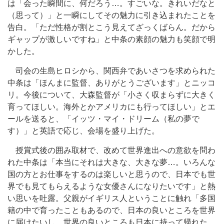
は「会った瞬間に、何だろう…。すごいな。きれいだなと
（思って）」と一瞬にしてその魅力に引き込まれたことを
告白。「ただ性格が割とこう見えてざっくばらん。だから
ギャップが激しいですね」と中条の素顔の魅力も笑顔で明
かした。
司会の生島ヒロシから、関西弁であいさつを求められた
中条は「ほんまに監督、ありがとうございます」とニッコ
リ。今後について、大森監督が「小さく収まらずに大きく
育ってほしい。海外とかアメリカにも行ってほしい」とエ
ールを送ると、「イッツ・マイ・ドリーム（私の夢で
す）」と英語で応じ、会場を盛り上げた。
授賞式後の囲み取材で、改めて世界進出への意欲を問わ
れた中条は「本当にそれは大きな、大きな夢…。いろんな
国の方とお仕事をするのは楽しいと思うので、日本でも世
界でも見てもらえるような女優さんになりたいです」と熱
い思いを吐露。父親がイギリス人ということに触れ「多国
籍の中で育ったこともあるので、日本の良いところを世界
に届けたいし、世界の良いところも日本に持って帰れた