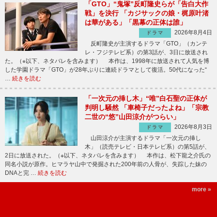
「GTO」“鬼塚”反町隆史らが「告白大作
戦」を決行 「カジサックの娘・梶原叶渚
は華がある」「黒幕の正体は誰」
2026年8月4日
ドラマ
反町隆史が主演するドラマ「GTO」（カンテ
レ・フジテレビ系）の第3話が、3日に放送され
た。（※以下、ネタバレを含みます） 本作は、1998年に放送されて人気を博
した学園ドラマ「GTO」が28年ぶりに連続ドラマとして復活。50代になった“
…
続きを読む
「一次元の挿し木」“唯”白石聖の正体が
判明し騒然 「車椅子だったよね」「宗教
二世の“悠”山田涼介がつらい」
2026年8月3日
ドラマ
山田涼介が主演するドラマ「一次元の挿し
木」（読売テレビ・日本テレビ系）の第5話が、
2日に放送された。（※以下、ネタバレを含みます） 本作は、松下龍之介氏の
同名小説が原作。ヒマラヤ山中で発掘された200年前の人骨が、失踪した妹の
DNAと完 …
続きを読む
more »