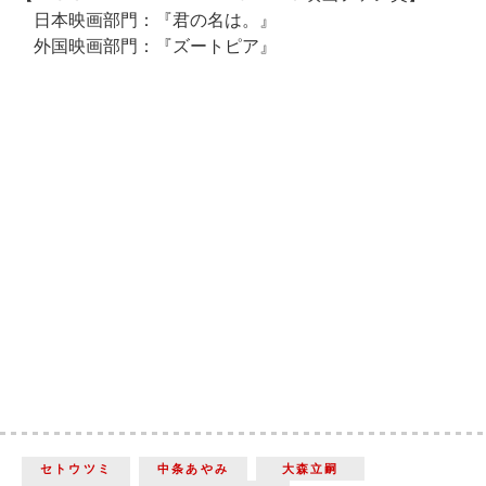
日本映画部門：『君の名は。』
外国映画部門：『ズートピア』
セトウツミ
中条あやみ
大森立嗣