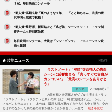
３冠、毎日映画コンクール
“新人賞”高畑充希「嵐のような１年」 「とと姉ちゃん」共演の唐
沢寿明も花束で祝福！
“新人賞”星野源、新垣結衣と「逃げ恥」ツーショット！ ドラマ制
作チームも特別賞受賞
毎日映画コンクール、大賞は『シン・ゴジラ』 アニメーション映
画も健闘
芸能ニュース
NEWS
「ラストノート」“澄晴”寺西拓人の告白
シーンに反響集まる 「真っすぐな告白が
カッコいい」「最高のシーンをありがと
う」
2026年8月7日
ドラマ
内田有紀と寺西拓人がダブル主演するドラマ
「ラストノート」（フジテレビ系）の第5話が、6日に放送された。（※以下、
ネタバレを含みます） 本作は、環境も積み重ねてきた人生も全く違う、交わ
るはずのなかった歳の差の男女が静かに引かれ合い、人生で …
続きを読む