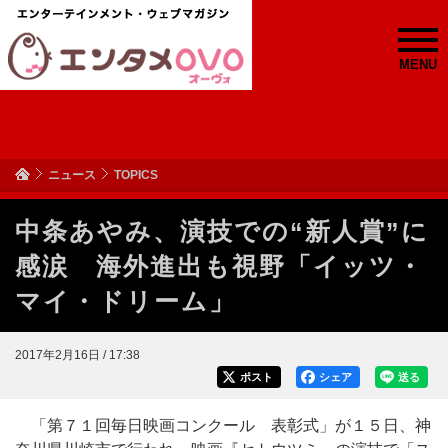
MENU
ニュース
TOPICS
中条あやみ、演技での“新人賞”に
感涙 海外進出も視野「イッツ・
マイ・ドリーム」
2017年2月16日 / 17:38
ポスト
シェア
送る
「第７１回毎日映画コンクール 表彰式」が１５日、神