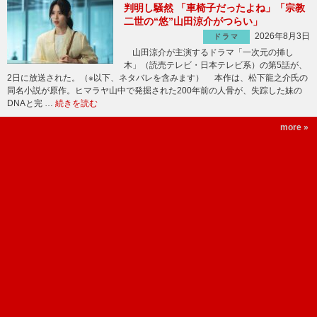
判明し騒然 「車椅子だったよね」「宗教
二世の“悠”山田涼介がつらい」
2026年8月3日
ドラマ
山田涼介が主演するドラマ「一次元の挿し
木」（読売テレビ・日本テレビ系）の第5話が、
2日に放送された。（※以下、ネタバレを含みます） 本作は、松下龍之介氏の
同名小説が原作。ヒマラヤ山中で発掘された200年前の人骨が、失踪した妹の
DNAと完 …
続きを読む
more »