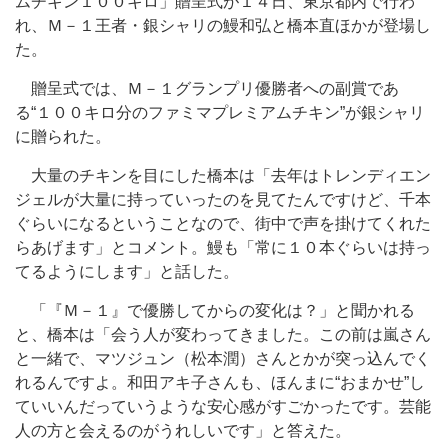
ムチキン１００キロ」贈呈式が１４日、東京都内で行わ
れ、Ｍ－１王者・銀シャリの鰻和弘と橋本直ほかが登場し
た。
贈呈式では、Ｍ－１グランプリ優勝者への副賞であ
る“１００キロ分のファミマプレミアムチキン”が銀シャリ
に贈られた。
大量のチキンを目にした橋本は「去年はトレンディエン
ジェルが大量に持っていったのを見てたんですけど、千本
ぐらいになるということなので、街中で声を掛けてくれた
らあげます」とコメント。鰻も「常に１０本ぐらいは持っ
てるようにします」と話した。
「『Ｍ－１』で優勝してからの変化は？」と聞かれる
と、橋本は「会う人が変わってきました。この前は嵐さん
と一緒で、マツジュン（松本潤）さんとかが突っ込んでく
れるんですよ。和田アキ子さんも、ほんまに“おまかせ”し
ていいんだっていうような安心感がすごかったです。芸能
人の方と会えるのがうれしいです」と答えた。