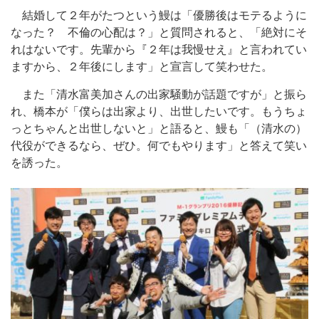
結婚して２年がたつという鰻は「優勝後はモテるように
なった？ 不倫の心配は？」と質問されると、「絶対にそ
れはないです。先輩から『２年は我慢せえ』と言われてい
ますから、２年後にします」と宣言して笑わせた。
また「清水富美加さんの出家騒動が話題ですが」と振ら
れ、橋本が「僕らは出家より、出世したいです。もうちょ
っとちゃんと出世しないと」と語ると、鰻も「（清水の）
代役ができるなら、ぜひ。何でもやります」と答えて笑い
を誘った。