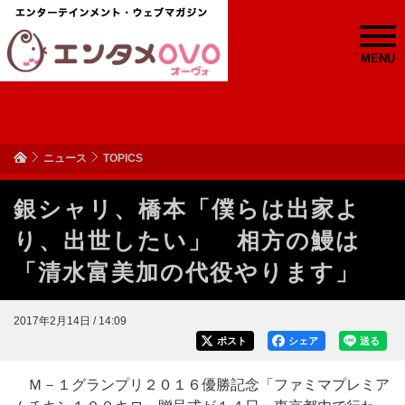
MENU
ニュース
TOPICS
銀シャリ、橋本「僕らは出家よ
り、出世したい」 相方の鰻は
「清水富美加の代役やります」
2017年2月14日 / 14:09
ポスト
シェア
送る
Ｍ－１グランプリ２０１６優勝記念「ファミマプレミア