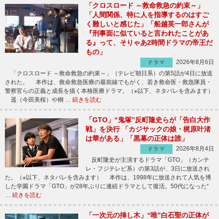
「クロスロード ～救命救急の約束～」
「人間関係、特に人を指導するのはすご
く難しいと感じた」「船越英一郎さんが
『刑事面に似ていると言われたことがあ
る』って、そりゃあ2時間ドラマの帝王だ
もの」
2026年8月6日
ドラマ
「クロスロード ～救命救急の約束～」（テレビ朝日系）の第5話が4日に放送
された。 本作は、救命救急医療の最前線でもがく、若き救命医・救急隊員・
警察官らの正義と成長を描く本格医療ドラマ。（※以下、ネタバレを含みます）
遥（今田美桜）や桐 …
続きを読む
「GTO」“鬼塚”反町隆史らが「告白大作
戦」を決行 「カジサックの娘・梶原叶渚
は華がある」「黒幕の正体は誰」
2026年8月4日
ドラマ
反町隆史が主演するドラマ「GTO」（カンテ
レ・フジテレビ系）の第3話が、3日に放送され
た。（※以下、ネタバレを含みます） 本作は、1998年に放送されて人気を博
した学園ドラマ「GTO」が28年ぶりに連続ドラマとして復活。50代になった“
…
続きを読む
「一次元の挿し木」“唯”白石聖の正体が