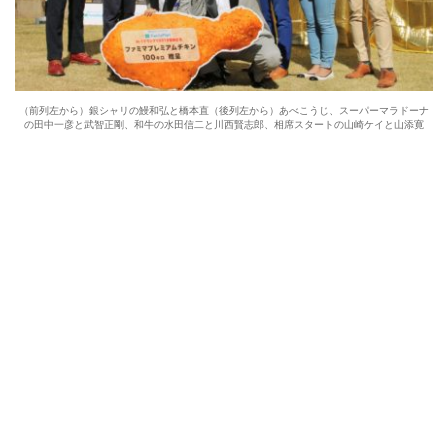
（前列左から）銀シャリの鰻和弘と橋本直（後列左から）あべこうじ、スーパーマラドーナ
の田中一彦と武智正剛、和牛の水田信二と川西賢志郎、相席スタートの山崎ケイと山添寛