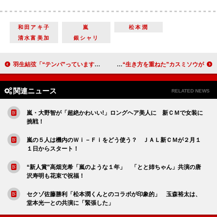
和田アキ子
嵐
松本潤
清水富美加
銀シャリ
羽生結弦「“テンパ”っています。かなり…」 初めてのチョコレート作りに挑戦
藤村俊二さんとお別れの「献花の会」に６００人 祭壇には藤村さんが“生き方を重ねた”カスミソウが
関連ニュース
RELATED NEWS
嵐・大野智が「超絶かわいい!」ロングヘア美人に 新ＣＭで女装に
挑戦！
嵐の５人は機内のＷｉ－Ｆｉをどう使う？ ＪＡＬ新ＣＭが２月１
１日からスタート！
“新人賞”高畑充希「嵐のような１年」 「とと姉ちゃん」共演の唐
沢寿明も花束で祝福！
セクゾ佐藤勝利「松本潤くんとのコラボが印象的」 玉森裕太は、
堂本光一との共演に「緊張した」