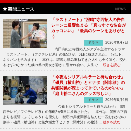
芸能ニュース
NEWS
「ラストノート」“澄晴”寺西拓人の告白
シーンに反響集まる 「真っすぐな告白が
カッコいい」「最高のシーンをありがと
う」
2026年8月7日
ドラマ
内田有紀と寺西拓人がダブル主演するドラマ
「ラストノート」（フジテレビ系）の第5話が、6日に放送された。（※以下、
ネタバレを含みます） 本作は、環境も積み重ねてきた人生も全く違う、交わ
るはずのなかった歳の差の男女が静かに引かれ合い、人生で …
続きを読む
「今夜もシリアルキラーと待ち合わせ」
「磯貝（横山裕）とヒナタ（関水渚）の
共犯関係が深まってきているのがいい」
「縦山裕二さんのグッズ欲しい」
2026年8月6日
ドラマ
「今夜もシリアルキラーと待ち合わせ」（関
西テレビ／フジテレビ系）の第6話が5日に放送された。 本作は、警察の正義
よりも復讐（ふくしゅう）を優先し、秘密の共犯関係を結んだ一匹おおかみの
刑事・磯貝（横山裕）と第六感女子ヒナタ（関水渚）の物語 …
続きを読む