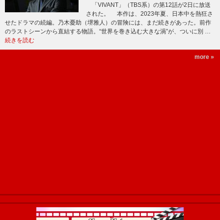
「VIVANT」（TBS系）の第12話が2日に放送
された。 本作は、2023年夏、日本中を熱狂さ
せたドラマの続編。乃木憂助（堺雅人）の冒険には、まだ続きがあった。前作
のラストシーンから直結する物語。“世界を巻き込む大きな渦”が、ついに別 …
続きを読む
more »