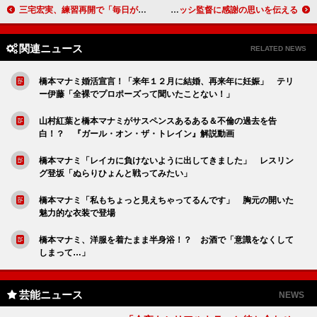
三宅宏実、練習再開で「毎日が筋肉痛」 「富士山に挑戦して足腰を鍛えたい」
窪塚洋介「どこの馬の骨とも分からないこの俺に…」 スコセッシ監督に感謝の思いを伝える
関連ニュース
RELATED NEWS
橋本マナミ婚活宣言！「来年１２月に結婚、再来年に妊娠」 テリ
ー伊藤「全裸でプロポーズって聞いたことない！」
山村紅葉と橋本マナミがサスペンスあるある＆不倫の過去を告
白！？ 『ガール・オン・ザ・トレイン』解説動画
橋本マナミ「レイカに負けないように出してきました」 レスリン
グ登坂「ぬらりひょんと戦ってみたい」
橋本マナミ「私もちょっと見えちゃってるんです」 胸元の開いた
魅力的な衣装で登場
橋本マナミ、洋服を着たまま半身浴！？ お酒で「意識をなくして
しまって…」
芸能ニュース
NEWS