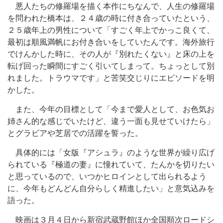
悪人たちの修羅場を描く本作にちなんで、人生の修羅場
を問われた橋本は、２４歳の時に付き合っていたという、
２５歳年上の男性について「すごく年上でかっこ良くて、
最初は順風満帆にお付き合いをしていたんです。海外旅行
でけんかした時に、その人が『別れたくない』と床の上を
転げ回った瞬間にすごく引いてしまって。ちょっとして別
れました。トラウマです」と苦笑交じりにエピソードを明
かした。
また、今年の目標として「今まで愛人として、お色気お
姉さん的な感じでいたけど、違う一面も見せていけたら」
とグラビアや芝居での活躍を誓った。
具体的には「女版『アシュラ』のような世界が繰り広げ
られている『極道の妻』に憧れていて、たんかを切りたい
と思っているので、いつかヒロインとして出られるよう
に、今年もどんどん自分らしく精進したい」と意気込みを
語った。
映画は３月４日から新宿武蔵野館ほか全国順次ロードシ