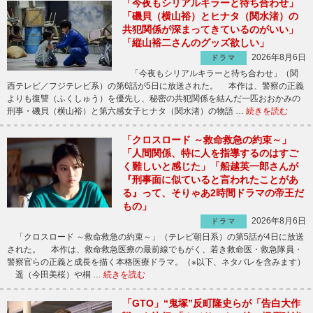
「今夜もシリアルキラーと待ち合わせ」
「磯貝（横山裕）とヒナタ（関水渚）の
共犯関係が深まってきているのがいい」
「縦山裕二さんのグッズ欲しい」
2026年8月6日
ドラマ
「今夜もシリアルキラーと待ち合わせ」（関
西テレビ／フジテレビ系）の第6話が5日に放送された。 本作は、警察の正義
よりも復讐（ふくしゅう）を優先し、秘密の共犯関係を結んだ一匹おおかみの
刑事・磯貝（横山裕）と第六感女子ヒナタ（関水渚）の物語 …
続きを読む
「クロスロード ～救命救急の約束～」
「人間関係、特に人を指導するのはすご
く難しいと感じた」「船越英一郎さんが
『刑事面に似ていると言われたことがあ
る』って、そりゃあ2時間ドラマの帝王だ
もの」
2026年8月6日
ドラマ
「クロスロード ～救命救急の約束～」（テレビ朝日系）の第5話が4日に放送
された。 本作は、救命救急医療の最前線でもがく、若き救命医・救急隊員・
警察官らの正義と成長を描く本格医療ドラマ。（※以下、ネタバレを含みます）
遥（今田美桜）や桐 …
続きを読む
「GTO」“鬼塚”反町隆史らが「告白大作