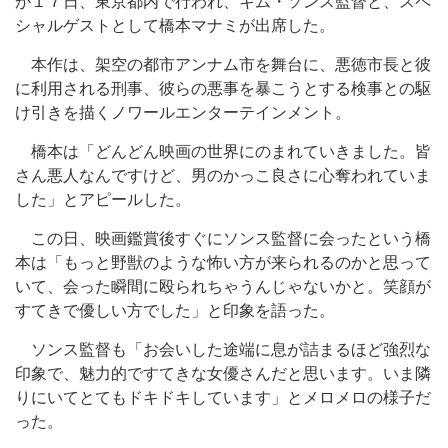
が１７日、東京都内で行われ、キム・ソンス監督と、スペ
シャルゲストとして橋本マナミが出席した。
本作は、架空の都市アンナム市を舞台に、悪徳市長と彼
に利用される刑事、彼らの悪事を暴こうとする検事との駆
け引きを描くノワールエンターテインメント。
橋本は「どんどん映画の世界にのまれていきました。皆
さん悪人なんですけど、男のかっこ良さに心奪われていま
した」とアピールした。
この日、映画鑑賞後すぐにソンス監督に会ったという橋
本は「もっと野獣のような怖い方が来られるのかと思って
いて、会った瞬間に殴られちゃうんじゃないかと。笑顔が
すてきで優しい方でした」と印象を語った。
ソンス監督も「お会いした途端に息が詰まるほど強烈な
印象で、魅力的ですてきな女優さんだと思います。いま隣
りにいてとてもドキドキしています」とメロメロの様子だ
った。