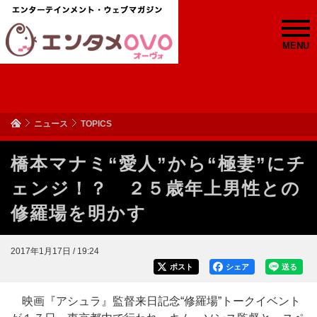
MENU
ニュース
TOPICS
橋本マナミ“愛人”から“極妻”にチ
ェンジ！？ ２５歳年上男性との
修羅場を明かす
2017年1月17日 / 19:24
ポスト
シェア
送る
映画『アシュラ』監督来日記念“修羅場”トークイベント