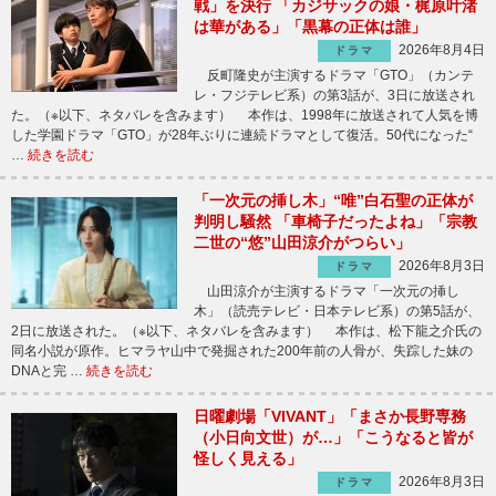
戦」を決行 「カジサックの娘・梶原叶渚
は華がある」「黒幕の正体は誰」
2026年8月4日
ドラマ
反町隆史が主演するドラマ「GTO」（カンテ
レ・フジテレビ系）の第3話が、3日に放送され
た。（※以下、ネタバレを含みます） 本作は、1998年に放送されて人気を博
した学園ドラマ「GTO」が28年ぶりに連続ドラマとして復活。50代になった“
…
続きを読む
「一次元の挿し木」“唯”白石聖の正体が
判明し騒然 「車椅子だったよね」「宗教
二世の“悠”山田涼介がつらい」
2026年8月3日
ドラマ
山田涼介が主演するドラマ「一次元の挿し
木」（読売テレビ・日本テレビ系）の第5話が、
2日に放送された。（※以下、ネタバレを含みます） 本作は、松下龍之介氏の
同名小説が原作。ヒマラヤ山中で発掘された200年前の人骨が、失踪した妹の
DNAと完 …
続きを読む
日曜劇場「VIVANT」「まさか長野専務
（小日向文世）が…」「こうなると皆が
怪しく見える」
2026年8月3日
ドラマ