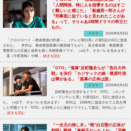
「人間関係、特に人を指導するのはすご
く難しいと感じた」「船越英一郎さんが
『刑事面に似ていると言われたことがあ
る』って、そりゃあ2時間ドラマの帝王だ
もの」
2026年8月6日
ドラマ
「クロスロード ～救命救急の約束～」（テレビ朝日系）の第5話が4日に放送
された。 本作は、救命救急医療の最前線でもがく、若き救命医・救急隊員・
警察官らの正義と成長を描く本格医療ドラマ。（※以下、ネタバレを含みます）
遥（今田美桜）や桐 …
続きを読む
「GTO」“鬼塚”反町隆史らが「告白大作
戦」を決行 「カジサックの娘・梶原叶渚
は華がある」「黒幕の正体は誰」
2026年8月4日
ドラマ
反町隆史が主演するドラマ「GTO」（カンテ
レ・フジテレビ系）の第3話が、3日に放送され
た。（※以下、ネタバレを含みます） 本作は、1998年に放送されて人気を博
した学園ドラマ「GTO」が28年ぶりに連続ドラマとして復活。50代になった“
…
続きを読む
「一次元の挿し木」“唯”白石聖の正体が
判明し騒然 「車椅子だったよね」「宗教