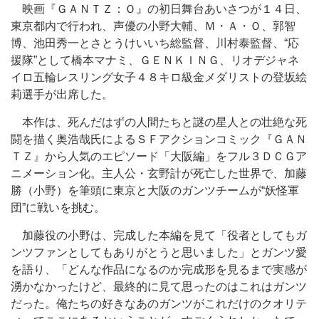
映画『ＧＡＮＴＺ：Ｏ』の初日舞台あいさつが１４日、
東京都内で行われ、声優の小野大輔、Ｍ・Ａ・Ｏ、郭智
博、池田秀一とさとうけいいち総監督、川村泰監督、“応
援隊”として橋本マナミ、ＧＥＮＫＩＮＧ、リオデジャネ
イロ五輪レスリング女子４８キロ級金メダリストの登坂絵
莉選手が出席した。
本作は、死んだはずの人間たちと謎の星人との壮絶な死
闘を描く奥浩哉氏によるＳＦアクションコミック『ＧＡＮ
ＴＺ』から人気のエピソード「大阪編」をフル３ＤＣＧア
ニメーション化。主人公・玄野計が死亡した世界で、加藤
勝（小野）を筆頭に東京と大阪のガンツチームが“妖怪軍
団”に戦いを挑む。
加藤役の小野は、完成した本編を見て「役者としてもガ
ンツファンとしてもありがとうと思いました」とガンツ愛
を語り、「どんな作品になるのか完成形を見るまで実感が
湧かなかったけど、最終的に見て思ったのはこれはガンツ
だった。俺たちの好きなあのガンツがこれだけのクオリテ