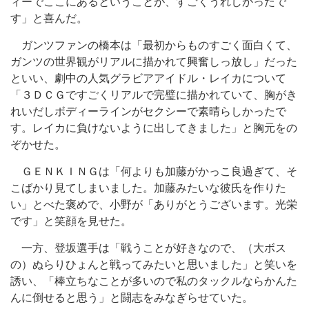
ィーでここにあるということが、すごくうれしかったで
す」と喜んだ。
ガンツファンの橋本は「最初からものすごく面白くて、
ガンツの世界観がリアルに描かれて興奮しっ放し」だった
といい、劇中の人気グラビアアイドル・レイカについて
「３ＤＣＧですごくリアルで完璧に描かれていて、胸がき
れいだしボディーラインがセクシーで素晴らしかったで
す。レイカに負けないように出してきました」と胸元をの
ぞかせた。
ＧＥＮＫＩＮＧは「何よりも加藤がかっこ良過ぎて、そ
こばかり見てしまいました。加藤みたいな彼氏を作りた
い」とべた褒めで、小野が「ありがとうございます。光栄
です」と笑顔を見せた。
一方、登坂選手は「戦うことが好きなので、（大ボス
の）ぬらりひょんと戦ってみたいと思いました」と笑いを
誘い、「棒立ちなことが多いので私のタックルならかんた
んに倒せると思う」と闘志をみなぎらせていた。