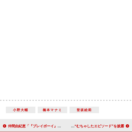
小野大輔
橋本マナミ
登坂絵莉
仲間由紀恵「『プレイボーイ』は永遠の青春」 デビュー当時も「素のままの姿を引き出してくれた」
鈴木亮平、白石隼也を「強めに蹴りました」 撮影時の“むちゃしたエピソード”を披露