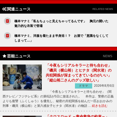
関連ニュース
RELATED NEWS
橋本マナミ「私もちょっと見えちゃってるんです」 胸元の開いた
魅力的な衣装で登場
橋本マナミ、洋服を着たまま半身浴！？ お酒で「意識をなくして
しまって…」
芸能ニュース
NEWS
「今夜もシリアルキラーと待ち合わせ」
「磯貝（横山裕）とヒナタ（関水渚）の
共犯関係が深まってきているのがいい」
「縦山裕二さんのグッズ欲しい」
2026年8月6日
ドラマ
「今夜もシリアルキラーと待ち合わせ」（関
西テレビ／フジテレビ系）の第6話が5日に放送された。 本作は、警察の正義
よりも復讐（ふくしゅう）を優先し、秘密の共犯関係を結んだ一匹おおかみの
刑事・磯貝（横山裕）と第六感女子ヒナタ（関水渚）の物語 …
続きを読む
「クロスロード ～救命救急の約束～」