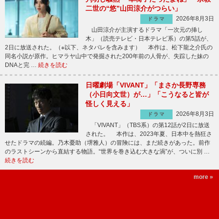
二世の“悠”山田涼介がつらい」
2026年8月3日
ドラマ
山田涼介が主演するドラマ「一次元の挿し
木」（読売テレビ・日本テレビ系）の第5話が、
2日に放送された。（※以下、ネタバレを含みます） 本作は、松下龍之介氏の
同名小説が原作。ヒマラヤ山中で発掘された200年前の人骨が、失踪した妹の
DNAと完 …
続きを読む
日曜劇場「VIVANT」「まさか長野専務
（小日向文世）が…」「こうなると皆が
怪しく見える」
2026年8月3日
ドラマ
「VIVANT」（TBS系）の第12話が2日に放送
された。 本作は、2023年夏、日本中を熱狂さ
せたドラマの続編。乃木憂助（堺雅人）の冒険には、まだ続きがあった。前作
のラストシーンから直結する物語。“世界を巻き込む大きな渦”が、ついに別 …
続きを読む
more »