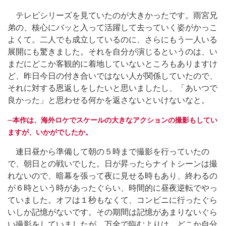
テレビシリーズを見ていたのが大きかったです。雨宮兄
弟の、核心にバッと入って活躍して去っていく姿がかっこ
よくて。二人でも成立しているのに、さらにもう一人いる
展開にも驚きました。それを自分が演じるというのは、い
まだにどこか客観的に着地していないところもありますけ
ど、昨日今日の付き合いではない人が関係していたので、
それに対する恩返しをしたいと思いましたし、「あいつで
良かった」と思わせる何かを返さないといけないなと。
─本作は、海外ロケでスケールの大きなアクションの撮影もしてい
ますが、いかがでしたか。
連日昼から準備して朝の５時まで撮影を行っていたの
で、朝日との戦いでした。日が昇ったらナイトシーンは撮
れないので、暗幕を張って夜に見せる時もあり、終わるの
が６時という時があったぐらい、時間的に昼夜逆転でやっ
ていました。オフは１秒もなくて、コンビニに行ったぐら
いしか記憶がないです。その期間は記憶があまりないぐら
い撮影をしていましたが、万全で臨むよりは、どこか自分