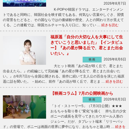
2026年8月7日
K-POPや韓国ドラマは、エンターテインメン
トであると同時に、韓国社会を映す鏡でもある。何気ない言葉やしぐさ、習慣
の背景をたどると、その国ならではの価値観や歴史、人との関わり方が見えて
くる。この連載では、韓国カルチャーを入り口に、知ってい …
続きを読む
福原遥「自分の大切な人を大事にして生
きていこうと思いました」【インタビュ
ー】『あの星が降る丘で、君とまた出会
いたい。』
2026年8月6日
映画
大ヒット映画『あの花が咲く丘で、君とまた
出会えたら。』の続編にして完結編『あの星が降る丘で、君とまた出会いた
い。』が8月7日から全国公開される。前作に続いて主人公の百合を演じた福原
遥に話を聞いた。 －始めに、前作『あの花が咲く丘で、君とま …
続きを読む
【映画コラム】7月の公開映画から
2026年8月3日
映画
「トイ・ストーリー5」（7月3日公開）★★★
おもちゃを取り巻く“変化”を描く 持ち主の少女
ボニーの成長を見守ってきたカウガール人形の
ジェシー。だが、タブレット端末「リリーパッ
ド」の登場で、ボニーは画面の世界に夢中になり、おもちゃと遊ぶ時 …
続きを