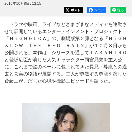
2016年10月8日 / 12:15
ポスト
シェア
送る
ドラマや映画、ライブなどさまざまなメディアを連動さ
せて展開しているエンターテインメント・プロジェクト
「ＨｉＧＨ＆ＬＯＷ」の、劇場版第２弾となる『ＨｉＧＨ
＆ＬＯＷ ＴＨＥ ＲＥＤ ＲＡＩＮ』が１０月８日から
公開される。本作は、シリーズを通してＴＡＫＡＨＩＲＯ
と登坂広臣が演じた人気キャラクター雨宮兄弟を主人公
に、これまで謎のベールに包まれてきた長兄・尊龍との過
去と真実の物語が展開する。二人が尊敬する尊龍を演じた
斎藤工が、演じた心境や撮影エピソードを語った。