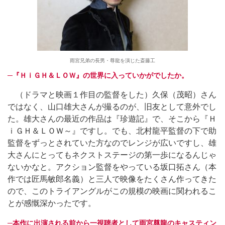
雨宮兄弟の長男・尊龍を演じた斎藤工
─『ＨｉＧＨ＆ＬＯＷ』の世界に入っていかがでしたか。
（ドラマと映画１作目の監督をした）久保（茂昭）さん
ではなく、山口雄大さんが撮るのが、旧友として意外でし
た。雄大さんの最近の作品は『珍遊記』で、そこから『Ｈ
ｉＧＨ＆ＬＯＷ～』ですし。でも、北村龍平監督の下で助
監督をずっとされていた方なのでレンジが広いですし、雄
大さんにとってもネクストステージの第一歩になるんじゃ
ないかなと。アクション監督をやっている坂口拓さん（本
作では匠馬敏郎名義）と三人で映像をたくさん作ってきた
ので、このトライアングルがこの規模の映画に関われるこ
とが感慨深かったです。
─本作に出演される前から一視聴者として雨宮尊龍のキャスティン