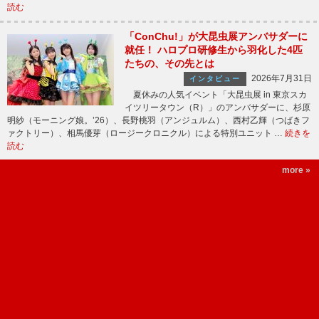
読む
「ConChu!」が大昆虫展アンバサダーに
就任！ ハロプロ研修生から羽化した4匹
たちの、その先とは
2026年7月31日
インタビュー
夏休みの人気イベント「大昆虫展 in 東京スカ
イツリータウン（R）」のアンバサダーに、杉原
明紗（モーニング娘。’26）、長野桃羽（アンジュルム）、西村乙輝（つばきフ
ァクトリー）、相馬優芽（ロージークロニクル）による特別ユニット …
続きを
読む
more »