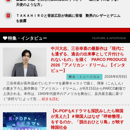
天使のような方」
ＴＡＫＡＨＩＲＯと登坂広臣が表紙に登場 艶男のレザーとデニム
を披露
特集・インタビュー
FEATURE & INTERVIEW
中川大志、三谷幸喜の最新作は「現代に
も通ずる、過去の出来事として片付けら
れないもの」を描く PARCO PRODUCE
2026「アメリカン・ドリーム」【インタ
ビュー】
2026年8月8日
舞台・ミュージカル
三谷幸喜が長年温めていたテーマを豪華キャストで描く、渾身（こんしん）
の書き下ろし新作舞台「アメリカン・ドリーム」が8月15日からPARCO劇場で
上演される。本作は、1940年代後半のアメリカを舞台に、反共産主義に基づ
く“赤狩り”によって告 …
続きを読む
【K-POPもKドラマも深読みしたら韓国
が見えた】＃韓国人はなぜ「呼称整理」
をするのか、「脱出おひとり島」が映す
韓国社会