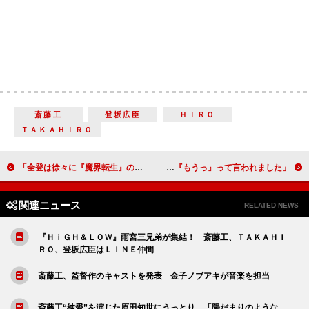
斎藤工
登坂広臣
ＨＩＲＯ
ＴＡＫＡＨＩＲＯ
「全登は徐々に『魔界転生』のジュリーみたいになっていきます」小林顕作（明石全登）【真田丸インタビュー】
「茶々役の竹内結子さんから『もうっ』って言われました」片桐且元（小林隆）【真田丸 インタビュー】
関連ニュース
RELATED NEWS
『ＨｉＧＨ＆ＬＯＷ』雨宮三兄弟が集結！ 斎藤工、ＴＡＫＡＨＩ
ＲＯ、登坂広臣はＬＩＮＥ仲間
斎藤工、監督作のキャストを発表 金子ノブアキが音楽を担当
斎藤工“純愛”を演じた原田知世にうっとり 「陽だまりのような、