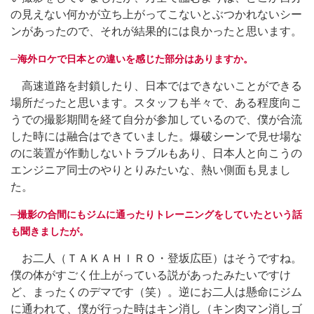
の見えない何かが立ち上がってこないとぶつかれないシー
ンがあったので、それが結果的には良かったと思います。
─海外ロケで日本との違いを感じた部分はありますか。
高速道路を封鎖したり、日本ではできないことができる
場所だったと思います。スタッフも半々で、ある程度向こ
うでの撮影期間を経て自分が参加しているので、僕が合流
した時には融合はできていました。爆破シーンで見せ場な
のに装置が作動しないトラブルもあり、日本人と向こうの
エンジニア同士のやりとりみたいな、熱い側面も見まし
た。
─撮影の合間にもジムに通ったりトレーニングをしていたという話
も聞きましたが。
お二人（ＴＡＫＡＨＩＲＯ・登坂広臣）はそうですね。
僕の体がすごく仕上がっている説があったみたいですけ
ど、まったくのデマです（笑）。逆にお二人は懸命にジム
に通われて、僕が行った時はキン消し（キン肉マン消しゴ