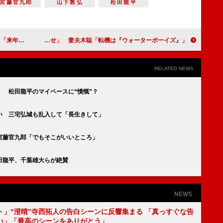
宮藤官九郎
山下敦弘
松田龍平
」と岡田結実
高畑充希、映画の賞に「すごく幸せ」 妻夫木聡「転機は『ウォーターボーイズ』」
RELATED NEWS
 松田龍平のマイペースに“憤慨”？
い 三宅弘城も乱入して「長生きして」
宮藤官九郎「でもそこがいいところ」
田龍平、千葉雄大らが絶賛
NEWS
ト」“澄晴”寺西拓人の告白シーンに反響集まる 「真っすぐな告
い」「最高のシーンをありがとう」