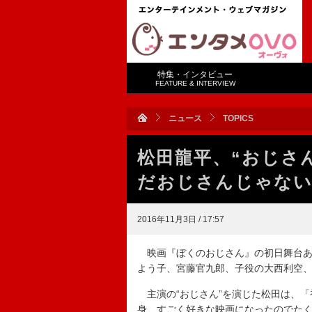
特集・インタビュー
FEATURE & INTERVIEW
ニュース
TOPICS
松田龍平、“おじさ
だおじさんじゃない
2016年11月3日 / 17:57
映画『ぼくのおじさん』の初日舞台あ
よう子、宮藤官九郎、子役の大西利空
主演の“おじさん”を演じた松田は、「
身、すごく好きな映画になったのでた