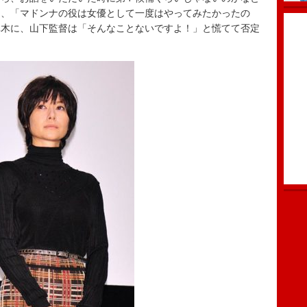
も、「マドンナの役は女優として一度はやってみたかったの
真木に、山下監督は「そんなことないですよ！」と慌てて否定