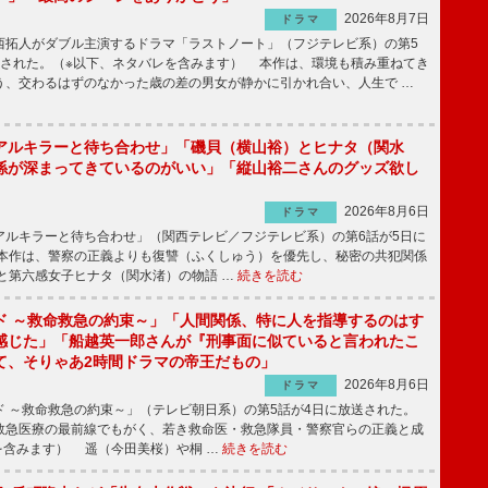
2026年8月7日
ドラマ
拓人がダブル主演するドラマ「ラストノート」（フジテレビ系）の第5
送された。（※以下、ネタバレを含みます） 本作は、環境も積み重ねてき
う、交わるはずのなかった歳の差の男女が静かに引かれ合い、人生で …
アルキラーと待ち合わせ」「磯貝（横山裕）とヒナタ（関水
係が深まってきているのがいい」「縦山裕二さんのグッズ欲し
2026年8月6日
ドラマ
ルキラーと待ち合わせ」（関西テレビ／フジテレビ系）の第6話が5日に
本作は、警察の正義よりも復讐（ふくしゅう）を優先し、秘密の共犯関係
と第六感女子ヒナタ（関水渚）の物語 …
続きを読む
ド ～救命救急の約束～」「人間関係、特に人を指導するのはす
感じた」「船越英一郎さんが『刑事面に似ていると言われたこ
て、そりゃあ2時間ドラマの帝王だもの」
2026年8月6日
ドラマ
 ～救命救急の約束～」（テレビ朝日系）の第5話が4日に放送された。
急医療の最前線でもがく、若き救命医・救急隊員・警察官らの正義と成
を含みます） 遥（今田美桜）や桐 …
続きを読む