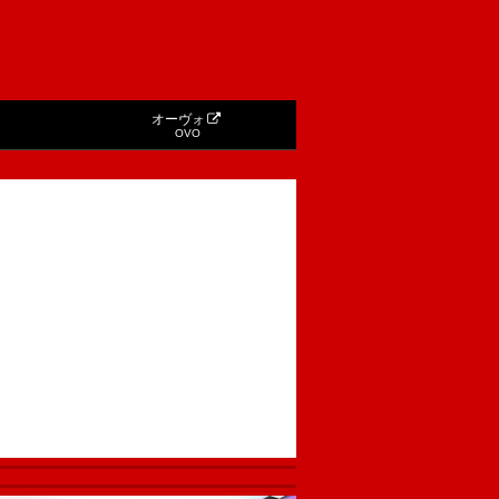
オーヴォ
OVO