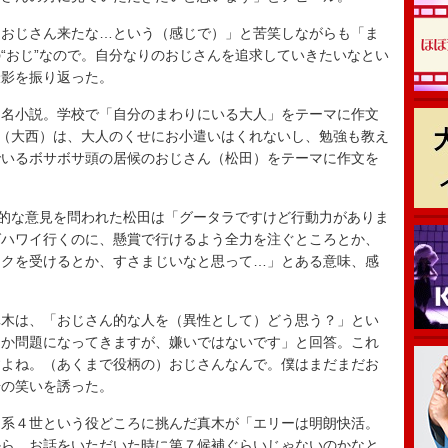
おじさん来たな…という（感じで）」と苦笑しながらも「ま
“おじ”なので。自分なりのおじさんを追求していきたいなとい
撮影を振り返った。
名小説。学校で「自分のまわりにいる大人」をテーマに作文
男（大西）は、大人のくせにお小遣いはくれないし、勉強も教え
でいるボサボサ頭の居候のおじさん（松田）をテーマに作文を
的な意見を問われた松田は「グータラですけど行動力がありま
ばハワイ行くのに、懸賞で行けるよう全力を注ぐところとか、
ックを受けるとか、すさまじいなと思って…」とある意味、感
木は、「おじさん的な人を（異性として）どう思う？」とい
とか問題になってきますが、嫌いではないです」と回答。これ
すよね。（あくまで役柄の）おじさんなんで。僕はまだまだお
場の笑いを誘った。
系４世という役どころに挑んだ真木が「エリーは明朗快活。
から、お話をいただいた時に第７候補ぐらいじゃないのかなと