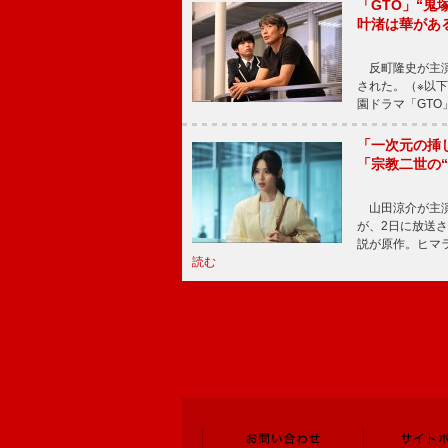
「GTO」“
叶渚は華があ
反町隆史が主演
された。（※以
園ドラマ「GTO
「一次元の挿
「宗教二世の
山田涼介が主演
が、2日に放送
説が原作。ヒマラ
読む