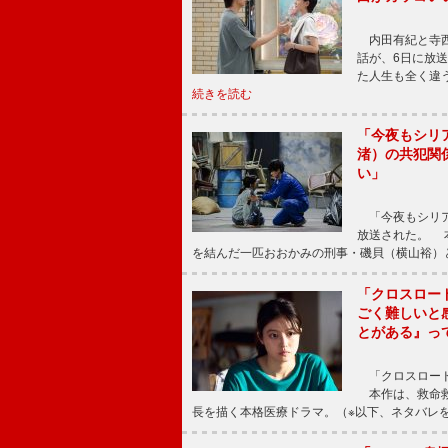
内田有紀と寺西
話が、6日に放
た人生も全く違
続きを読む
「今夜もシリ
渚）の共犯関
い」
「今夜もシリア
放送された。 
を結んだ一匹おおかみの刑事・磯貝（横山裕）
「クロスロー
ごく難しいと
とがある』っ
「クロスロード
本作は、救命救
長を描く本格医療ドラマ。（※以下、ネタバレ