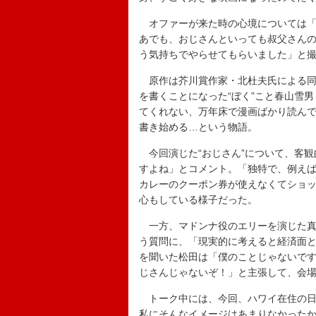
オファーが来た時の心境については「
あでも、おじさんといっても叔父さんの
う気持ちでやらせてもらいました」と
原作は芥川賞作家・北杜夫氏による同
を書くことになった“ぼく”こと春山雪
てくれない、万年床で漫画ばかり読ん
書き始める…という物語。
今回演じた“おじさん”について、客観
すよね」とコメント。「独特で、例え
カレーのクーポン券が使えなくてショ
心もしている様子だった。
一方、マドンナ役のエリーを演じた真
う質問に、「現実的に考えると経済面
を聞いた松田は「僕のことじゃないで
じさんじゃないぞ！」と主張して、会
トーク中には、今回、ハワイ在住の日
私にそんなイメージはあまりなかった