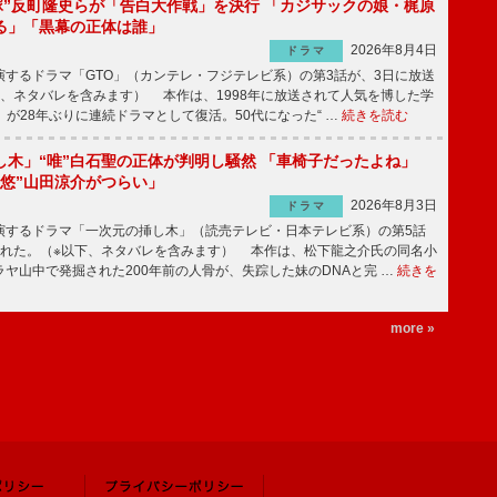
鬼塚”反町隆史らが「告白大作戦」を決行 「カジサックの娘・梶原
る」「黒幕の正体は誰」
2026年8月4日
ドラマ
するドラマ「GTO」（カンテレ・フジテレビ系）の第3話が、3日に放送
下、ネタバレを含みます） 本作は、1998年に放送されて人気を博した学
」が28年ぶりに連続ドラマとして復活。50代になった“ …
続きを読む
し木」“唯”白石聖の正体が判明し騒然 「車椅子だったよね」
“悠”山田涼介がつらい」
2026年8月3日
ドラマ
するドラマ「一次元の挿し木」（読売テレビ・日本テレビ系）の第5話
された。（※以下、ネタバレを含みます） 本作は、松下龍之介氏の同名小
ヤ山中で発掘された200年前の人骨が、失踪した妹のDNAと完 …
続きを
more »