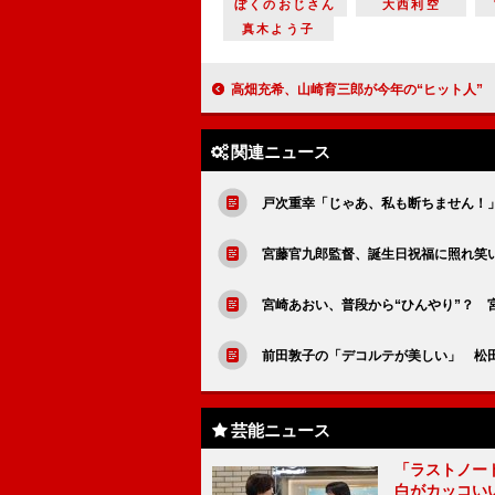
ぼくのおじさん
大西利空
真木よう子
高畑充希、山崎育三郎が今年の“ヒット人” 「来年も消えないように頑張ります
関連ニュース
戸次重幸「じゃあ、私も断ちません！」
宮藤官九郎監督、誕生日祝福に照れ笑
宮崎あおい、普段から“ひんやり”？ 
前田敦子の「デコルテが美しい」 松
芸能ニュース
「ラストノー
白がカッコい