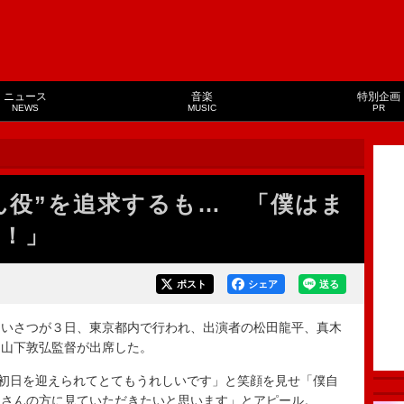
ニュース
音楽
特別企画
NEWS
MUSIC
PR
ん役”を追求するも… 「僕はま
！」
ポスト
シェア
送る
いさつが３日、東京都内で行われ、出演者の松田龍平、真木
、山下敦弘監督が出席した。
初日を迎えられてとてもうれしいです」と笑顔を見せ「僕自
くさんの方に見ていただきたいと思います」とアピール。