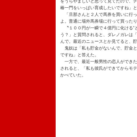
をうらやましいと思って見てたので、
椿一門をいっぱい育成したいですね」
「旦那さんと２人で馬券を買いに行っ
よ。普通に場外馬券場に行って買った
〝１００円が一瞬で４億円に化ける”
う？」と質問されると、ダレノガレは
んで。最近のニュースとか見てると、
鬼奴は「私も貯金がないんで、貯金と
ですね」と答えた。
一方で、最近一般男性の恋人ができた
されると、「私も彼氏ができてからモ
かべていた。