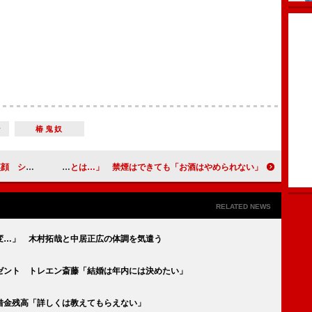
ン
椿鬼奴
仲里依紗は…
志村けん「肺炎、そんなに重い病気とは…」 禁煙はできても「お酒はやめられない」
RELATED NEWS
変…」 木村拓哉と中居正広の体調を気遣う
ゼント トレエン斎藤「結婚は年内には決めたい」
借金残高「詳しくは教えてもらえない」