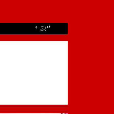
オーヴォ
OVO