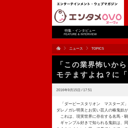
特集・インタビュー
FEATURE & INTERVIEW
ニュース
TOPICS
「この業界怖いか
モテますよね？に「
2016年9月15日 / 17:51
「ダービースタリオン マスターズ」
ダレノガレ明美とお笑い芸人の椿鬼奴
これは、現実世界に存在する名馬・騎
ギャンブル好きで知られる鬼奴は、同