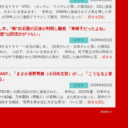
2026年8月4日
ドラマ
するドラマ「GTO」（カンテレ・フジテレビ系）の第3話が、3日に放送
下、ネタバレを含みます） 本作は、1998年に放送されて人気を博した学
」が28年ぶりに連続ドラマとして復活。50代になった“ …
続きを読む
し木」“唯”白石聖の正体が判明し騒然 「車椅子だったよね」
“悠”山田涼介がつらい」
2026年8月3日
ドラマ
するドラマ「一次元の挿し木」（読売テレビ・日本テレビ系）の第5話
された。（※以下、ネタバレを含みます） 本作は、松下龍之介氏の同名小
ヤ山中で発掘された200年前の人骨が、失踪した妹のDNAと完 …
続きを
IVANT」「まさか長野専務（小日向文世）が…」「こうなると皆
る」
2026年8月3日
ドラマ
（TBS系）の第12話が2日に放送された。 本作は、2023年夏、日本中を
マの続編。乃木憂助（堺雅人）の冒険には、まだ続きがあった。前作のラ
結する物語。“世界を巻き込む大きな渦”が、ついに別 …
続きを読む
more »