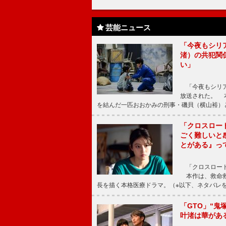
芸能ニュース
「今夜もシリ
渚）の共犯関
い」
「今夜もシリア
放送された。 
を結んだ一匹おおかみの刑事・磯貝（横山裕）
「クロスロー
ごく難しいと
とがある』っ
「クロスロード
本作は、救命救
長を描く本格医療ドラマ。（※以下、ネタバレ
「GTO」“
叶渚は華があ