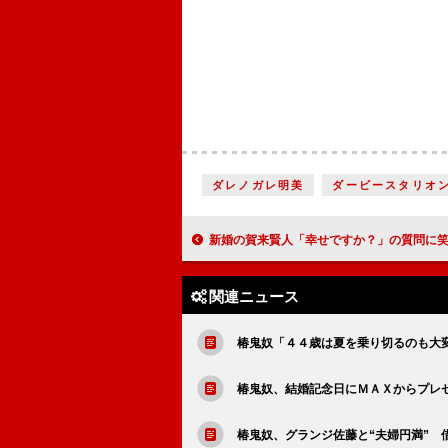
ダレノガレ明美
ダービースタリオ
新婚の賀来賢人「幸せですか？」の質問に笑顔 シュワちゃんと初対面した
関連ニュース
椿鬼奴「４４歳は夏を乗り切るのも大
椿鬼奴、結婚記念日にＭＡＸからプレ
椿鬼奴、グランジ佐藤と“夫婦円満” 