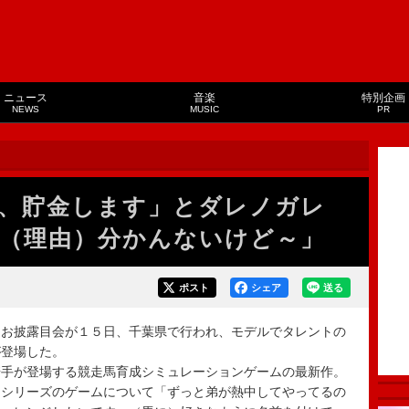
ニュース
音楽
特別企画
NEWS
MUSIC
PR
ら、貯金します」とダレノガレ
（理由）分かんないけど～」
ポスト
シェア
送る
お披露目会が１５日、千葉県で行われ、モデルでタレントの
が登場した。
手が登場する競走馬育成シミュレーションゲームの最新作。
シリーズのゲームについて「ずっと弟が熱中してやってるの