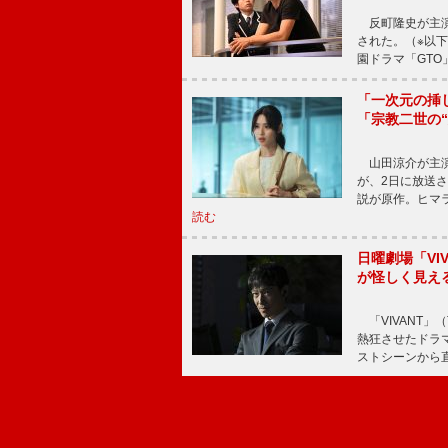
反町隆史が主演
された。（※以
園ドラマ「GTO
「一次元の挿
「宗教二世の
山田涼介が主演
が、2日に放送
説が原作。ヒマラ
読む
日曜劇場「V
が怪しく見え
「VIVANT」
熱狂させたドラ
ストシーンから直