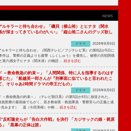
NEWS
アルキラーと待ち合わせ」「磯貝（横山裕）とヒナタ（関水
係が深まってきているのがいい」「縦山裕二さんのグッズ欲し
2026年8月6日
ドラマ
ルキラーと待ち合わせ」（関西テレビ／フジテレビ系）の第6話が5日に
本作は、警察の正義よりも復讐（ふくしゅう）を優先し、秘密の共犯関係
と第六感女子ヒナタ（関水渚）の物語 …
続きを読む
ド ～救命救急の約束～」「人間関係、特に人を指導するのはす
感じた」「船越英一郎さんが『刑事面に似ていると言われたこ
て、そりゃあ2時間ドラマの帝王だもの」
2026年8月6日
ドラマ
 ～救命救急の約束～」（テレビ朝日系）の第5話が4日に放送された。
急医療の最前線でもがく、若き救命医・救急隊員・警察官らの正義と成
を含みます） 遥（今田美桜）や桐 …
続きを読む
鬼塚”反町隆史らが「告白大作戦」を決行 「カジサックの娘・梶原
る」「黒幕の正体は誰」