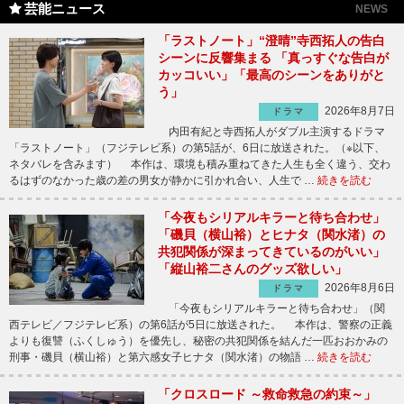
芸能ニュース
NEWS
「ラストノート」“澄晴”寺西拓人の告白
シーンに反響集まる 「真っすぐな告白が
カッコいい」「最高のシーンをありがと
う」
2026年8月7日
ドラマ
内田有紀と寺西拓人がダブル主演するドラマ
「ラストノート」（フジテレビ系）の第5話が、6日に放送された。（※以下、
ネタバレを含みます） 本作は、環境も積み重ねてきた人生も全く違う、交わ
るはずのなかった歳の差の男女が静かに引かれ合い、人生で …
続きを読む
「今夜もシリアルキラーと待ち合わせ」
「磯貝（横山裕）とヒナタ（関水渚）の
共犯関係が深まってきているのがいい」
「縦山裕二さんのグッズ欲しい」
2026年8月6日
ドラマ
「今夜もシリアルキラーと待ち合わせ」（関
西テレビ／フジテレビ系）の第6話が5日に放送された。 本作は、警察の正義
よりも復讐（ふくしゅう）を優先し、秘密の共犯関係を結んだ一匹おおかみの
刑事・磯貝（横山裕）と第六感女子ヒナタ（関水渚）の物語 …
続きを読む
「クロスロード ～救命救急の約束～」