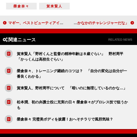
榮倉奈々
賀来賢人
マギー、ベストビューティアイ賞グランプリを受賞 永野、ワースト受賞に「不愉快です」
林遣都、初舞台で不安吐露も「失敗恐れず伸び伸びと」 小学３年生も演じる松重豊「なかなかのチャレンジャーだな」
関連ニュース
RELATED NEWS
賀来賢人「野村くんと監督の精神年齢は８歳ぐらい」 野村周平
「かっくんは高校生ぐらい」
榮倉奈々、トレーニング継続のコツは？ 「自分の変化は自分が一
番良くわかる」
賀来賢人、野村周平について 「暗いのに無理しているのかな…」
松本潤、初の弁護士役に充実の日々 榮倉奈々がプロレス技で狙うか
も
榮倉奈々 完璧美ボディを披露！おへそチラリで風邪気味？