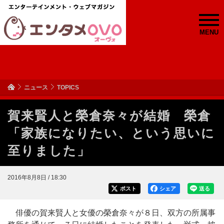
MENU
ニュース
TOPICS
賀来賢人と榮倉奈々が結婚 榮倉
「家族になりたい、という思いに
至りました」
2016年8月8日 / 18:30
ポスト
シェア
送る
俳優の賀来賢人と女優の榮倉奈々が８日、双方の所属事