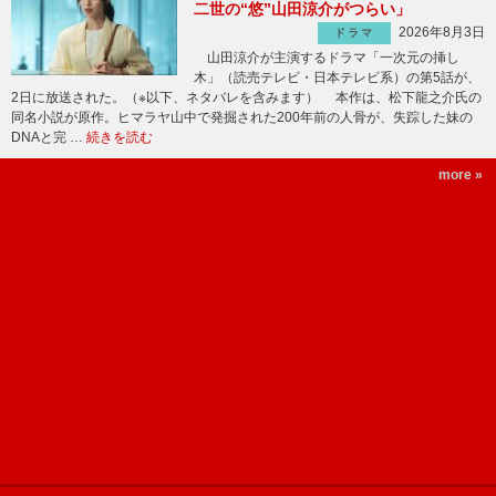
二世の“悠”山田涼介がつらい」
2026年8月3日
ドラマ
山田涼介が主演するドラマ「一次元の挿し
木」（読売テレビ・日本テレビ系）の第5話が、
2日に放送された。（※以下、ネタバレを含みます） 本作は、松下龍之介氏の
同名小説が原作。ヒマラヤ山中で発掘された200年前の人骨が、失踪した妹の
DNAと完 …
続きを読む
more »