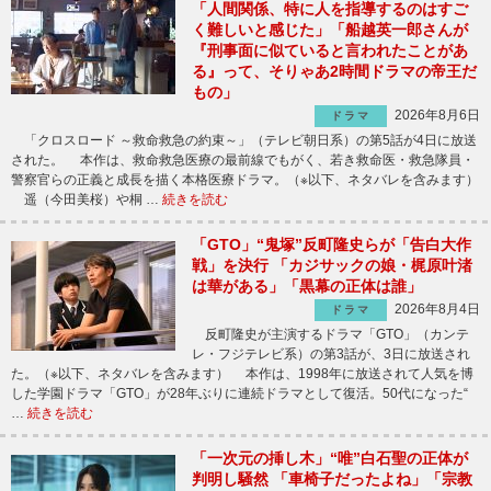
「人間関係、特に人を指導するのはすご
く難しいと感じた」「船越英一郎さんが
『刑事面に似ていると言われたことがあ
る』って、そりゃあ2時間ドラマの帝王だ
もの」
2026年8月6日
ドラマ
「クロスロード ～救命救急の約束～」（テレビ朝日系）の第5話が4日に放送
された。 本作は、救命救急医療の最前線でもがく、若き救命医・救急隊員・
警察官らの正義と成長を描く本格医療ドラマ。（※以下、ネタバレを含みます）
遥（今田美桜）や桐 …
続きを読む
「GTO」“鬼塚”反町隆史らが「告白大作
戦」を決行 「カジサックの娘・梶原叶渚
は華がある」「黒幕の正体は誰」
2026年8月4日
ドラマ
反町隆史が主演するドラマ「GTO」（カンテ
レ・フジテレビ系）の第3話が、3日に放送され
た。（※以下、ネタバレを含みます） 本作は、1998年に放送されて人気を博
した学園ドラマ「GTO」が28年ぶりに連続ドラマとして復活。50代になった“
…
続きを読む
「一次元の挿し木」“唯”白石聖の正体が
判明し騒然 「車椅子だったよね」「宗教