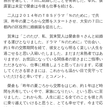
務所を通じて、７日に結婚したことを発表した。挙式、披
露宴は未定で榮倉は今後も仕事を続ける。
二人は２０１４年のＴＢＳドラマ「Ｎのために」で共
演。昨年の夏ごろから交際をスタートさせ、大安の７日に
都内の区役所に婚姻届を提出した。
賀来は「このたび、私、賀来賢人は榮倉奈々さんと結婚
する運びとなりました。ドラマ『Ｎのために』で出会い、
約１年の交際期間を経て、彼女となら明るく楽しい人生を
過ごせると思い入籍いたしました。まだまだ未熟者ではあ
りますが、お世話になっている関係者の皆さまにご指導い
ただきながら、仕事に精進しようと思っております。応援
してくださる皆さまには、これからも温かい目で見守って
いただけると幸いです」とコメント。
榮倉も「昨年の夏ごろから交際をはじめ、約１年ほど時
間を共有していく中で、家族になりたい、という思いに至
りました。これから先、人生に起こる全てのことを彼と共
に乗り越えていけると思うと、とても幸せです。今まで応