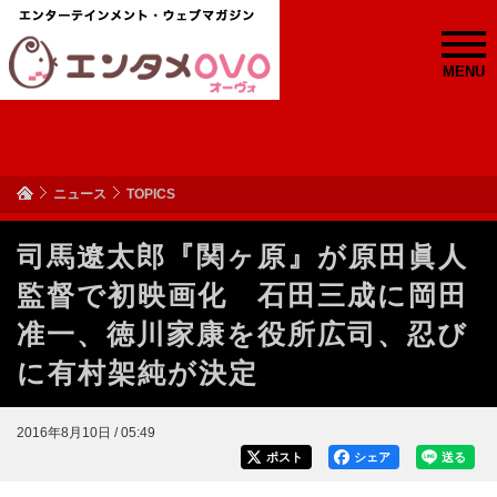
MENU
ニュース
TOPICS
司馬遼太郎『関ヶ原』が原田眞人
監督で初映画化 石田三成に岡田
准一、徳川家康を役所広司、忍び
に有村架純が決定
2016年8月10日 / 05:49
ポスト
シェア
送る