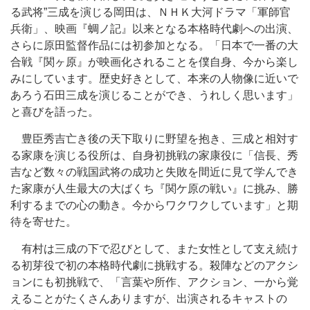
る武将”三成を演じる岡田は、ＮＨＫ大河ドラマ「軍師官
兵衛」、映画『蜩ノ記』以来となる本格時代劇への出演、
さらに原田監督作品には初参加となる。「日本で一番の大
合戦『関ヶ原』が映画化されることを僕自身、今から楽し
みにしています。歴史好きとして、本来の人物像に近いで
あろう石田三成を演じることができ、うれしく思います」
と喜びを語った。
豊臣秀吉亡き後の天下取りに野望を抱き、三成と相対す
る家康を演じる役所は、自身初挑戦の家康役に「信長、秀
吉など数々の戦国武将の成功と失敗を間近に見て学んでき
た家康が人生最大の大ばくち『関ケ原の戦い』に挑み、勝
利するまでの心の動き。今からワクワクしています」と期
待を寄せた。
有村は三成の下で忍びとして、また女性として支え続け
る初芽役で初の本格時代劇に挑戦する。殺陣などのアクシ
ョンにも初挑戦で、「言葉や所作、アクション、一から覚
えることがたくさんありますが、出演されるキャストの