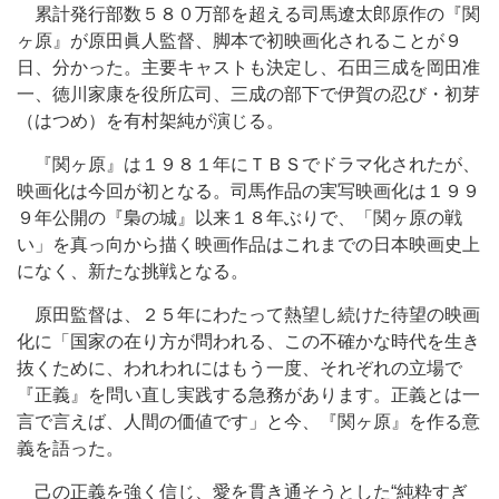
累計発行部数５８０万部を超える司馬遼太郎原作の『関
ヶ原』が原田眞人監督、脚本で初映画化されることが９
日、分かった。主要キャストも決定し、石田三成を岡田准
一、徳川家康を役所広司、三成の部下で伊賀の忍び・初芽
（はつめ）を有村架純が演じる。
『関ヶ原』は１９８１年にＴＢＳでドラマ化されたが、
映画化は今回が初となる。司馬作品の実写映画化は１９９
９年公開の『梟の城』以来１８年ぶりで、「関ヶ原の戦
い」を真っ向から描く映画作品はこれまでの日本映画史上
になく、新たな挑戦となる。
原田監督は、２５年にわたって熱望し続けた待望の映画
化に「国家の在り方が問われる、この不確かな時代を生き
抜くために、われわれにはもう一度、それぞれの立場で
『正義』を問い直し実践する急務があります。正義とは一
言で言えば、人間の価値です」と今、『関ヶ原』を作る意
義を語った。
己の正義を強く信じ、愛を貫き通そうとした“純粋すぎ