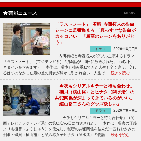
芸能ニュース
NEWS
「ラストノート」“澄晴”寺西拓人の告白
シーンに反響集まる 「真っすぐな告白が
カッコいい」「最高のシーンをありがと
う」
2026年8月7日
ドラマ
内田有紀と寺西拓人がダブル主演するドラマ
「ラストノート」（フジテレビ系）の第5話が、6日に放送された。（※以下、
ネタバレを含みます） 本作は、環境も積み重ねてきた人生も全く違う、交わ
るはずのなかった歳の差の男女が静かに引かれ合い、人生で …
続きを読む
「今夜もシリアルキラーと待ち合わせ」
「磯貝（横山裕）とヒナタ（関水渚）の
共犯関係が深まってきているのがいい」
「縦山裕二さんのグッズ欲しい」
2026年8月6日
ドラマ
「今夜もシリアルキラーと待ち合わせ」（関
西テレビ／フジテレビ系）の第6話が5日に放送された。 本作は、警察の正義
よりも復讐（ふくしゅう）を優先し、秘密の共犯関係を結んだ一匹おおかみの
刑事・磯貝（横山裕）と第六感女子ヒナタ（関水渚）の物語 …
続きを読む