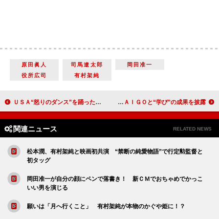
原田眞人
司馬遼太郎
岡田准一
役所広司
有村架純
ＵＳＡ“怒りのダンス”を踊った過去を振り返る ＥＸＩＬＥ ＴＲＩＢＥの後輩たちにエール
ローラ、交際質問には困惑の笑み？ ＤＡＩＧＯと“学び”の成果を披露
関連ニュース
RELATED NEWS
松本潤、有村架純と映画初共演 “禁断の純愛物語”で行定勲監督と
初タッグ
岡田准一が自分の顔にペンで落書き！ 新ＣＭでおちゃめでかっこ
いい男を演じる
願いは「月へ行くこと」 有村架純が本物のかぐや姫に！？