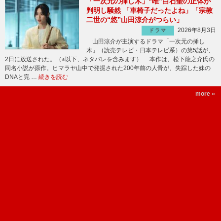
「一次元の挿し木」“唯”白石聖の正体が
判明し騒然 「車椅子だったよね」「宗教
二世の“悠”山田涼介がつらい」
2026年8月3日
ドラマ
山田涼介が主演するドラマ「一次元の挿し
木」（読売テレビ・日本テレビ系）の第5話が、
2日に放送された。（※以下、ネタバレを含みます） 本作は、松下龍之介氏の
同名小説が原作。ヒマラヤ山中で発掘された200年前の人骨が、失踪した妹の
DNAと完 …
続きを読む
more »