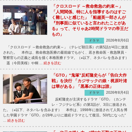
「クロスロード ～救命救急の約束～」
「人間関係、特に人を指導するのはすご
く難しいと感じた」「船越英一郎さんが
『刑事面に似ていると言われたことがあ
る』って、そりゃあ2時間ドラマの帝王だ
もの」
2026年8月6日
ドラマ
「クロスロード ～救命救急の約束～」（テレビ朝日系）の第5話が4日に放送
された。 本作は、救命救急医療の最前線でもがく、若き救命医・救急隊員・
警察官らの正義と成長を描く本格医療ドラマ。（※以下、ネタバレを含みます）
遥（今田美桜）や桐 …
続きを読む
「GTO」“鬼塚”反町隆史らが「告白大作
戦」を決行 「カジサックの娘・梶原叶渚
は華がある」「黒幕の正体は誰」
2026年8月4日
ドラマ
反町隆史が主演するドラマ「GTO」（カンテ
レ・フジテレビ系）の第3話が、3日に放送され
た。（※以下、ネタバレを含みます） 本作は、1998年に放送されて人気を博
した学園ドラマ「GTO」が28年ぶりに連続ドラマとして復活。50代になった“
…
続きを読む