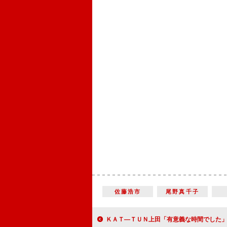
佐藤浩市
尾野真千子
ＫＡＴ―ＴＵＮ上田「有意義な時間でした」 舞台で中村獅童、前田敦