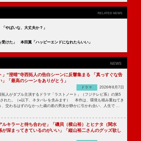
RELATED NEWS
 「やばいな、大丈夫か？」
を受けた」 本田翼「ハッピーエンドになれたらいい」
NEWS
ト」“澄晴”寺西拓人の告白シーンに反響集まる 「真っすぐな告
い」「最高のシーンをありがとう」
2026年8月7日
ドラマ
拓人がダブル主演するドラマ「ラストノート」（フジテレビ系）の第5
送された。（※以下、ネタバレを含みます） 本作は、環境も積み重ねてき
う、交わるはずのなかった歳の差の男女が静かに引かれ合い、人生で …
アルキラーと待ち合わせ」「磯貝（横山裕）とヒナタ（関水
係が深まってきているのがいい」「縦山裕二さんのグッズ欲し