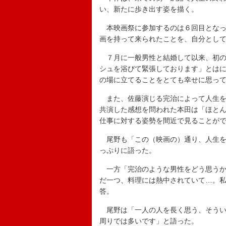
い、新たに歩き出す姿を描く。
本映画祭に参加するのは６回目となっ
画を持って来られたことを、自分とし
７月に一般男性と結婚して以来、初の
シュを浴びて緊張しております」とは
の場に立てることをとても幸せに思っ
また、佐藤演じる完治によって人生を
共演した感想を問われた本田は「ほと
仕事に対する姿勢を間近で見ることが
尾野も「この（映画の）通り、人生を
っぷりに語った。
一方「完治のような男性をどう思うか
だ一つ、料理には熱中されていて…。
答。
尾野は「一人の人を長く思う、そうい
周りでは多いです」と語った。