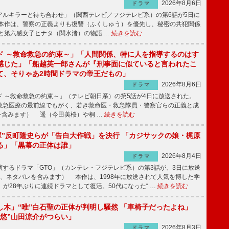
2026年8月6日
ドラマ
ルキラーと待ち合わせ」（関西テレビ／フジテレビ系）の第6話が5日に
本作は、警察の正義よりも復讐（ふくしゅう）を優先し、秘密の共犯関係
と第六感女子ヒナタ（関水渚）の物語 …
続きを読む
ド ～救命救急の約束～」「人間関係、特に人を指導するのはす
感じた」「船越英一郎さんが『刑事面に似ていると言われたこ
て、そりゃあ2時間ドラマの帝王だもの」
2026年8月6日
ドラマ
 ～救命救急の約束～」（テレビ朝日系）の第5話が4日に放送された。
急医療の最前線でもがく、若き救命医・救急隊員・警察官らの正義と成
を含みます） 遥（今田美桜）や桐 …
続きを読む
鬼塚”反町隆史らが「告白大作戦」を決行 「カジサックの娘・梶原
る」「黒幕の正体は誰」
2026年8月4日
ドラマ
するドラマ「GTO」（カンテレ・フジテレビ系）の第3話が、3日に放送
下、ネタバレを含みます） 本作は、1998年に放送されて人気を博した学
」が28年ぶりに連続ドラマとして復活。50代になった“ …
続きを読む
し木」“唯”白石聖の正体が判明し騒然 「車椅子だったよね」
“悠”山田涼介がつらい」
2026年8月3日
ドラマ