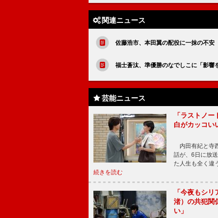
関連ニュース
佐藤浩市、本田翼の配役に一抹の不安
福士蒼汰、準優勝のなでしこに「影響
芸能ニュース
「ラストノー
白がカッコい
内田有紀と寺西
話が、6日に放
た人生も全く違
続きを読む
「今夜もシリ
渚）の共犯関
い」