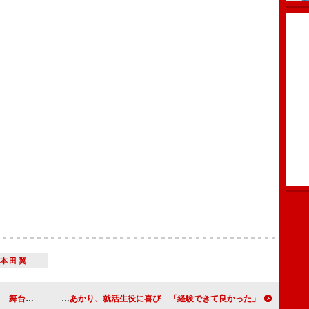
本田翼
子らと共演
早見あかり、就活生役に喜び 「経験できて良かった」