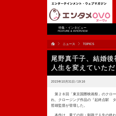
特集・インタビュー
FEATURE & INTERVIEW
ニュース
TOPICS
尾野真千子、結婚後
人生を変えていただ
2015年10月31日 / 19:16
第２８回「東京国際映画祭」のクロー
れ、クロージング作品の『起終点駅 
哲雄監督が登壇した。
本作は、果ての街・釧路で人生の終わ