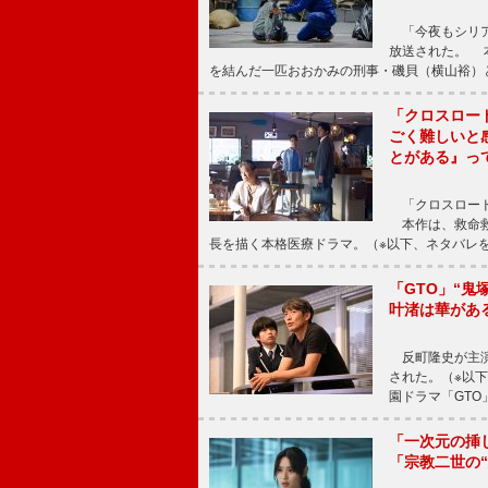
「今夜もシリア
放送された。 
を結んだ一匹おおかみの刑事・磯貝（横山裕）
「クロスロー
ごく難しいと
とがある』っ
「クロスロード
本作は、救命救
長を描く本格医療ドラマ。（※以下、ネタバレ
「GTO」“
叶渚は華があ
反町隆史が主演
された。（※以
園ドラマ「GTO
「一次元の挿
「宗教二世の