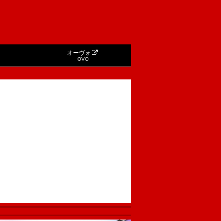
オーヴォ
OVO