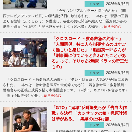
2026年8月6日
ドラマ
「今夜もシリアルキラーと待ち合わせ」（関
西テレビ／フジテレビ系）の第6話が5日に放送された。 本作は、警察の正義
よりも復讐（ふくしゅう）を優先し、秘密の共犯関係を結んだ一匹おおかみの
刑事・磯貝（横山裕）と第六感女子ヒナタ（関水渚）の物語 …
続きを読む
「クロスロード ～救命救急の約束～」
「人間関係、特に人を指導するのはすご
く難しいと感じた」「船越英一郎さんが
『刑事面に似ていると言われたことがあ
る』って、そりゃあ2時間ドラマの帝王だ
もの」
2026年8月6日
ドラマ
「クロスロード ～救命救急の約束～」（テレビ朝日系）の第5話が4日に放送
された。 本作は、救命救急医療の最前線でもがく、若き救命医・救急隊員・
警察官らの正義と成長を描く本格医療ドラマ。（※以下、ネタバレを含みます）
遥（今田美桜）や桐 …
続きを読む
「GTO」“鬼塚”反町隆史らが「告白大作
戦」を決行 「カジサックの娘・梶原叶渚
は華がある」「黒幕の正体は誰」
2026年8月4日
ドラマ
反町隆史が主演するドラマ「GTO」（カンテ