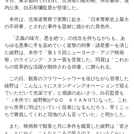
９日、東京都内で行われ、出演者の綾野剛、矢吹春奈、瀧
内公美、白石和彌監督が登壇した。
本作は、北海道警察で実際に起き、「日本警察史上最大
の不祥事」とされた事件を題材に描かれた異色作。
「正義の味方、悪を絶つ」の信念を持ちながらも、あ
らゆる悪事に手を染めていく道警の刑事・諸星要一を演じ
た綾野は、本作で「第１５回ニューヨーク・アジア映画
祭」のライジング・スター賞を受賞した。同賞は「これか
らの世界的な活躍が期待される俳優」に贈られる。
この日、観客のフラワーシャワーを浴びながら登壇した
綾野は「こんなふうにスタンディングオベーションで迎え
ていただいて光栄です」と感謝のあいさつ。白石監督も
「（本作で）綾野剛が“ＧＯ ＡＹＡＮＯ”になった。これ
から世界に羽ばたいていく役者になるんだろう、早くこっ
ちで勝負してくれと現地の人も言っていた」と明かした。
また、映画祭で観客と共に本作を鑑賞した綾野は「皆さ
ん、とにかく、こんなところで笑うの？ というぐらい、