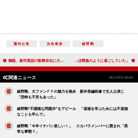
瀧内公美
矢吹春奈
綾野剛
鶴瓶、新作落語の歌舞伎化に大喜び 「発端はタモリさんとの会話」
高島彩アナが出産後約１カ月で仕事復帰 「家ではほぼ裸族のように過ごしていた」
関連ニュース
RELATED NEWS
綾野剛、大ファンＦＦの魅力を熱弁 新作長編映像で主人公演じ
「恐怖も不安もあった」
綾野剛“不謹慎な問題作”をアピール 「道徳を学ぶためには不道徳
なことも学んで」
綾野剛「今年イチバン楽しい！」 スカパラメンバーに囲まれ「異
常な事態？」