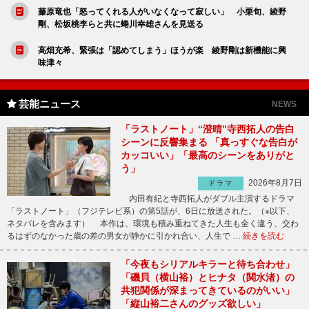
藤原竜也「怒ってくれる人がいなくなって寂しい」 小栗旬、綾野
剛、松坂桃李らと共に蜷川幸雄さんを見送る
高畑充希、緊張は「認めてしまう」ほうが楽 綾野剛は新機能に興
味津々
芸能ニュース
NEWS
「ラストノート」“澄晴”寺西拓人の告白
シーンに反響集まる 「真っすぐな告白が
カッコいい」「最高のシーンをありがと
う」
2026年8月7日
ドラマ
内田有紀と寺西拓人がダブル主演するドラマ
「ラストノート」（フジテレビ系）の第5話が、6日に放送された。（※以下、
ネタバレを含みます） 本作は、環境も積み重ねてきた人生も全く違う、交わ
るはずのなかった歳の差の男女が静かに引かれ合い、人生で …
続きを読む
「今夜もシリアルキラーと待ち合わせ」
「磯貝（横山裕）とヒナタ（関水渚）の
共犯関係が深まってきているのがいい」
「縦山裕二さんのグッズ欲しい」