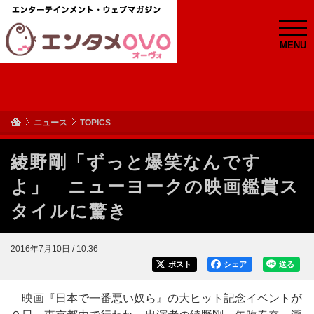
MENU
ニュース
TOPICS
綾野剛「ずっと爆笑なんです
よ」 ニューヨークの映画鑑賞ス
タイルに驚き
2016年7月10日 / 10:36
ポスト
シェア
送る
映画『日本で一番悪い奴ら』の大ヒット記念イベントが