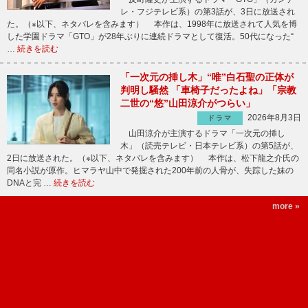
レ・フジテレビ系）の第3話が、3日に放送され
た。（※以下、ネタバレを含みます） 本作は、1998年に放送されて人気を博
した学園ドラマ「GTO」が28年ぶりに連続ドラマとして復活。50代になった“
…
続きを読む
「一次元の挿し木」“唯”白石聖の正体が
判明し騒然 「車椅子だったよね」「宗教
二世の“悠”山田涼介がつらい」
2026年8月3日
ドラマ
山田涼介が主演するドラマ「一次元の挿し
木」（読売テレビ・日本テレビ系）の第5話が、
2日に放送された。（※以下、ネタバレを含みます） 本作は、松下龍之介氏の
同名小説が原作。ヒマラヤ山中で発掘された200年前の人骨が、失踪した妹の
DNAと完 …
続きを読む
more »