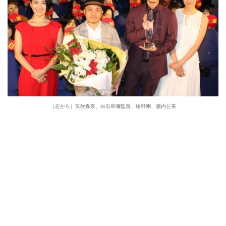
（左から）矢吹春奈、白石和彌監督、綾野剛、瀧内公美