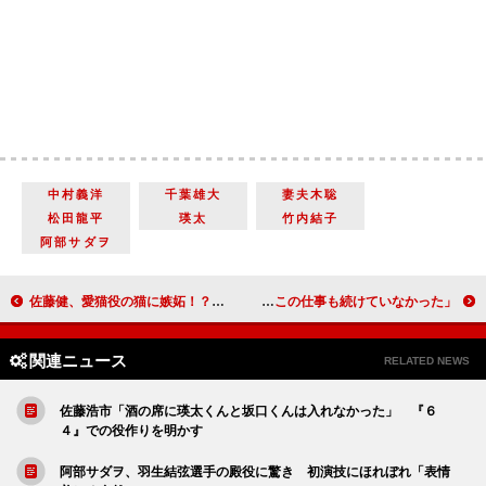
中村義洋
千葉雄大
妻夫木聡
松田龍平
瑛太
竹内結子
阿部サダヲ
佐藤健、愛猫役の猫に嫉妬！？ 「猫には勝てないっすね」と苦笑い
屋良朝幸、主演ミュージカルは７割がダンス！ 「ダンスがなかったらこの仕事も続けていなかった」
関連ニュース
RELATED NEWS
佐藤浩市「酒の席に瑛太くんと坂口くんは入れなかった」 『６
４』での役作りを明かす
阿部サダヲ、羽生結弦選手の殿役に驚き 初演技にほれぼれ「表情