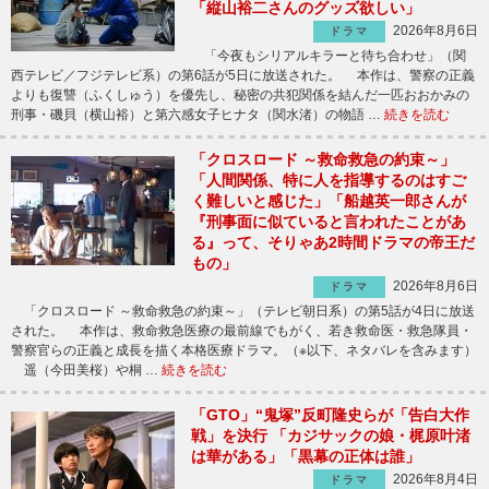
「縦山裕二さんのグッズ欲しい」
2026年8月6日
ドラマ
「今夜もシリアルキラーと待ち合わせ」（関
西テレビ／フジテレビ系）の第6話が5日に放送された。 本作は、警察の正義
よりも復讐（ふくしゅう）を優先し、秘密の共犯関係を結んだ一匹おおかみの
刑事・磯貝（横山裕）と第六感女子ヒナタ（関水渚）の物語 …
続きを読む
「クロスロード ～救命救急の約束～」
「人間関係、特に人を指導するのはすご
く難しいと感じた」「船越英一郎さんが
『刑事面に似ていると言われたことがあ
る』って、そりゃあ2時間ドラマの帝王だ
もの」
2026年8月6日
ドラマ
「クロスロード ～救命救急の約束～」（テレビ朝日系）の第5話が4日に放送
された。 本作は、救命救急医療の最前線でもがく、若き救命医・救急隊員・
警察官らの正義と成長を描く本格医療ドラマ。（※以下、ネタバレを含みます）
遥（今田美桜）や桐 …
続きを読む
「GTO」“鬼塚”反町隆史らが「告白大作
戦」を決行 「カジサックの娘・梶原叶渚
は華がある」「黒幕の正体は誰」
2026年8月4日
ドラマ