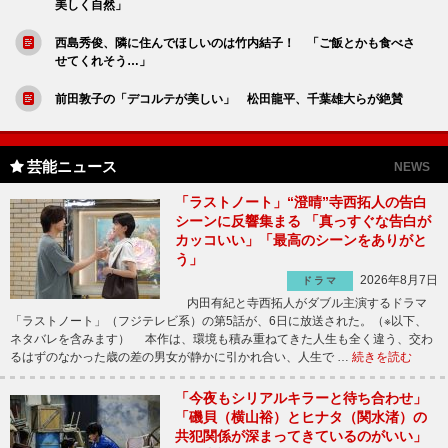
美しく自然」
西島秀俊、隣に住んでほしいのは竹内結子！ 「ご飯とかも食べさ
せてくれそう…」
前田敦子の「デコルテが美しい」 松田龍平、千葉雄大らが絶賛
芸能ニュース
NEWS
「ラストノート」“澄晴”寺西拓人の告白
シーンに反響集まる 「真っすぐな告白が
カッコいい」「最高のシーンをありがと
う」
2026年8月7日
ドラマ
内田有紀と寺西拓人がダブル主演するドラマ
「ラストノート」（フジテレビ系）の第5話が、6日に放送された。（※以下、
ネタバレを含みます） 本作は、環境も積み重ねてきた人生も全く違う、交わ
るはずのなかった歳の差の男女が静かに引かれ合い、人生で …
続きを読む
「今夜もシリアルキラーと待ち合わせ」
「磯貝（横山裕）とヒナタ（関水渚）の
共犯関係が深まってきているのがいい」