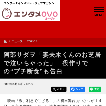
MENU
ニュース
TOPICS
阿部サダヲ「妻夫木くんのお芝居
で泣いちゃった」 役作りで
の“プチ断食”も告白
2016年5月14日 / 18:09
ポスト
シェア
送る
映画『殿、利息でござる！』の初日舞台あいさつが１４