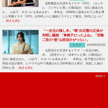
反町隆史が主演するドラマ「GTO」（カンテ
レ・フジテレビ系）の第3話が、3日に放送され
た。（※以下、ネタバレを含みます） 本作は、1998年に放送されて人気を博
した学園ドラマ「GTO」が28年ぶりに連続ドラマとして復活。50代になった“
…
続きを読む
「一次元の挿し木」“唯”白石聖の正体が
判明し騒然 「車椅子だったよね」「宗教
二世の“悠”山田涼介がつらい」
2026年8月3日
ドラマ
山田涼介が主演するドラマ「一次元の挿し
木」（読売テレビ・日本テレビ系）の第5話が、
2日に放送された。（※以下、ネタバレを含みます） 本作は、松下龍之介氏の
同名小説が原作。ヒマラヤ山中で発掘された200年前の人骨が、失踪した妹の
DNAと完 …
続きを読む
more »