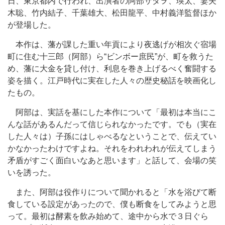
日、東京都内で行われ、出演者の阿部サダヲ、瑛太、妻夫
木聡、竹内結子、千葉雄大、松田龍平、中村義洋監督ほか
が登場した。
本作は、藩が課した重い年貢により夜逃げが相次ぐ宿場
町に住む十三郎（阿部）ら“ビンボー庶民”が、町を救うた
め、藩に大金を貸し付け、利息を巻き上げるべく奮闘する
姿を描く。江戸時代に実在した人々の歴史秘話を映画化し
たもの。
阿部は、実話を基にした本作について「最初は本当にこ
んな話があるんだって信じられなかったです。でも（実在
した人々は）子孫にはしゃべるなということで、伝えてい
かなかったわけですよね。それをわれわれが伝えてしまう
矛盾がすごく面白いなあと思います」と話して、会場の笑
いを誘った。
また、阿部は役作りについて聞かれると「水を浴びて断
食している設定があったので、僕も断食をしてみようと思
って。最初は酵素を飲み始めて、途中から水で３日ぐら