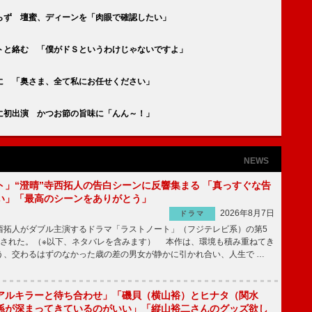
らず 壇蜜、ディーンを「肉眼で確認したい」
トと絡む 「僕がドＳというわけじゃないですよ」
に 「奥さま、全て私にお任せください」
に初出演 かつお節の旨味に「んん～！」
NEWS
ト」“澄晴”寺西拓人の告白シーンに反響集まる 「真っすぐな告
い」「最高のシーンをありがとう」
2026年8月7日
ドラマ
拓人がダブル主演するドラマ「ラストノート」（フジテレビ系）の第5
送された。（※以下、ネタバレを含みます） 本作は、環境も積み重ねてき
う、交わるはずのなかった歳の差の男女が静かに引かれ合い、人生で …
アルキラーと待ち合わせ」「磯貝（横山裕）とヒナタ（関水
係が深まってきているのがいい」「縦山裕二さんのグッズ欲し