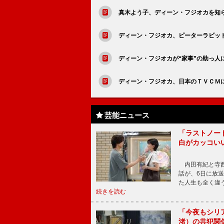
真木よう子、ディーン・フジオカを知
ディーン・フジオカ、ピーターラビッ
ディーン・フジオカが“家事”の助っ人
ディーン・フジオカ、日本のＴＶＣＭ
芸能ニュース
「ラストノー
白がカッコい
内田有紀と寺西
話が、6日に放
た人生も全く違
続きを読む
「今夜もシリ
渚）の共犯関