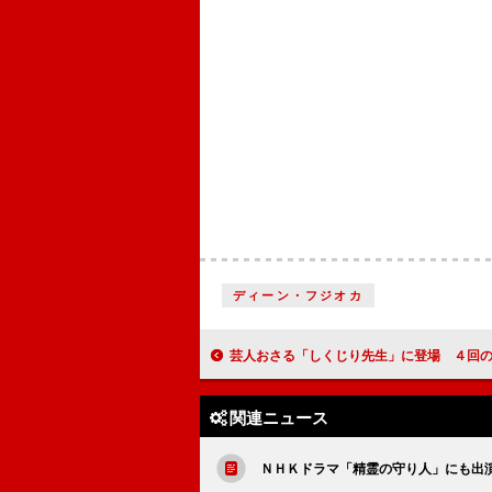
ディーン・フジオカ
芸人おさる「しくじり先生」に登場 ４回の改名がもたらした
関連ニュース
ＮＨＫドラマ「精霊の守り人」にも出