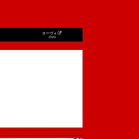
オーヴォ
OVO