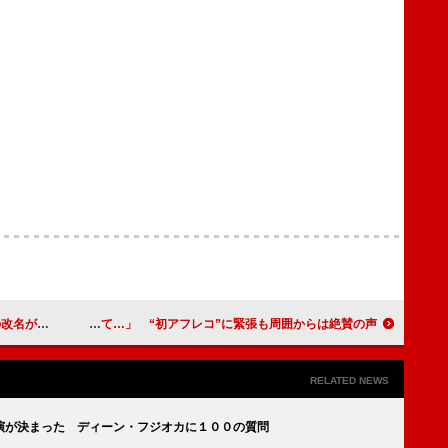
悲劇とは…
宮澤佐江「アイドル人生の名に懸けて…」 “初アフレコ”に緊張も周囲からは絶賛の声
RELATED NEWS
演が決まった ディーン・フジオカに１００の質問