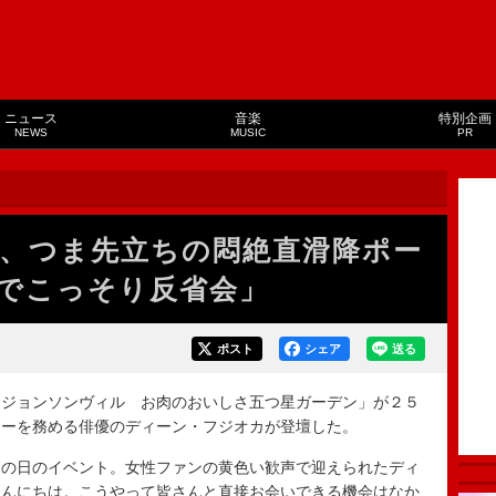
ニュース
音楽
特別企画
NEWS
MUSIC
PR
、つま先立ちの悶絶直滑降ポー
でこっそり反省会」
ポスト
シェア
送る
ジョンソンヴィル お肉のおいしさ五つ星ガーデン」が２５
ターを務める俳優のディーン・フジオカが登壇した。
の日のイベント。女性ファンの黄色い歓声で迎えられたディ
こんにちは。こうやって皆さんと直接お会いできる機会はなか