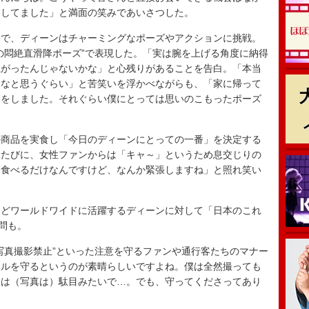
にしてました」と満面の笑みであいさつした。
で、ディーンはチャーミングなポーズやアクションに挑戦。
の悶絶直滑降ポーズ”で表現した。「実は腕を上げる角度に納得
上がったんじゃないかな」と心残りがあることを告白。「本当
たなと思うぐらい」と苦笑いを浮かべながらも、「家に帰って
会をしました。それぐらい僕にとっては思いのこもったポーズ
商品を実食し「今日のディーンにとっての一番」を決定する
ぶたびに、女性ファンからは「キャ～」というため息交じりの
「食べるだけなんですけど、なんか緊張しますね」と照れ笑い
どワールドワイドに活躍するディーンに対して「日本のこれ
問も。
真撮影禁止”といった注意を守るファンや通行客たちのマナー
ールを守るというのが素晴らしいですよね。僕は全然撮っても
日は（写真は）駄目みたいで…。でも、守ってくださってあり
。