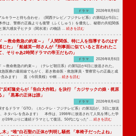
2026年8月6日
ドラマ
ルキラーと待ち合わせ」（関西テレビ／フジテレビ系）の第6話が5日に
本作は、警察の正義よりも復讐（ふくしゅう）を優先し、秘密の共犯関係
と第六感女子ヒナタ（関水渚）の物語 …
続きを読む
ド ～救命救急の約束～」「人間関係、特に人を指導するのはす
感じた」「船越英一郎さんが『刑事面に似ていると言われたこ
て、そりゃあ2時間ドラマの帝王だもの」
2026年8月6日
ドラマ
 ～救命救急の約束～」（テレビ朝日系）の第5話が4日に放送された。
急医療の最前線でもがく、若き救命医・救急隊員・警察官らの正義と成
を含みます） 遥（今田美桜）や桐 …
続きを読む
鬼塚”反町隆史らが「告白大作戦」を決行 「カジサックの娘・梶原
る」「黒幕の正体は誰」
2026年8月4日
ドラマ
するドラマ「GTO」（カンテレ・フジテレビ系）の第3話が、3日に放送
下、ネタバレを含みます） 本作は、1998年に放送されて人気を博した学
」が28年ぶりに連続ドラマとして復活。50代になった“ …
続きを読む
し木」“唯”白石聖の正体が判明し騒然 「車椅子だったよね」