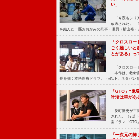
い」
「今夜もシリア
放送された。 
を結んだ一匹おおかみの刑事・磯貝（横山裕）
「クロスロー
ごく難しいと
とがある』っ
「クロスロード
本作は、救命救
長を描く本格医療ドラマ。（※以下、ネタバレ
「GTO」“
叶渚は華があ
反町隆史が主演
された。（※以
園ドラマ「GTO
「一次元の挿