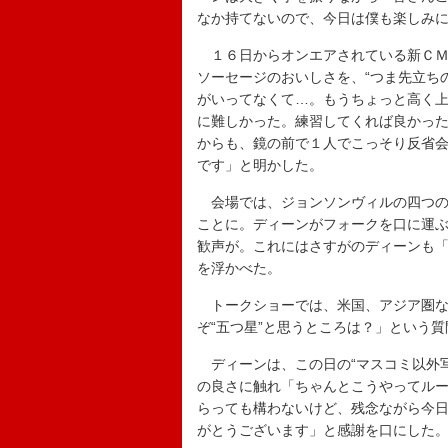
なか持てないので、今日は僕も楽しみ
１６日からオンエアされている新ＣＭ
ソーセージのおいしさを、“つま先立ち
がいってなくて…。もうちょっと高く
に難しかった。練習してくれば良かっ
からも、鏡の前で１人でこっそり反省
です」と明かした。
会場では、ジョンソンヴィルの四つの
ことに。ディーンがフォークを口に運
歓声が。これにはさすがのディーンも
を浮かべた。
トークショーでは、米国、アジア圏な
ぞ“五つ星”と思うところは？」という質
ディーンは、この日の“マスコミ以外写
の良さに触れ「ちゃんとこうやってル
らっても構わないけど、残念ながら今
がとうございます」と感謝を口にした