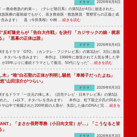
2026年8月6日
ドラマ
 ～救命救急の約束～」（テレビ朝日系）の第5話が4日に放送された。
急医療の最前線でもがく、若き救命医・救急隊員・警察官らの正義と成
を含みます） 遥（今田美桜）や桐 …
続きを読む
鬼塚”反町隆史らが「告白大作戦」を決行 「カジサックの娘・梶原
る」「黒幕の正体は誰」
2026年8月4日
ドラマ
するドラマ「GTO」（カンテレ・フジテレビ系）の第3話が、3日に放送
下、ネタバレを含みます） 本作は、1998年に放送されて人気を博した学
」が28年ぶりに連続ドラマとして復活。50代になった“ …
続きを読む
し木」“唯”白石聖の正体が判明し騒然 「車椅子だったよね」
“悠”山田涼介がつらい」
2026年8月3日
ドラマ
するドラマ「一次元の挿し木」（読売テレビ・日本テレビ系）の第5話
された。（※以下、ネタバレを含みます） 本作は、松下龍之介氏の同名小
ヤ山中で発掘された200年前の人骨が、失踪した妹のDNAと完 …
続きを
IVANT」「まさか長野専務（小日向文世）が…」「こうなると皆
る」
2026年8月3日
ドラマ