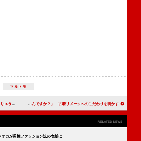
マルトモ
を壊す！？
オダギリジョー「こんなだらけたトークでいいんですか？」 古着リメークへのこだわりを明かす
RELATED NEWS
ジオカが男性ファッション誌の表紙に