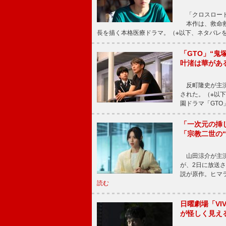
「クロスロード
本作は、救命救
長を描く本格医療ドラマ。（※以下、ネタバレ
「GTO」“
叶渚は華があ
反町隆史が主演
された。（※以
園ドラマ「GTO
「一次元の挿
「宗教二世の
山田涼介が主演
が、2日に放送
説が原作。ヒマラ
読む
日曜劇場「V
が怪しく見え