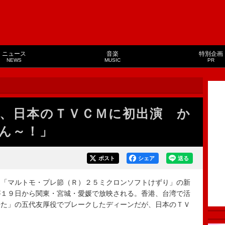
ニュース
音楽
特別企画
NEWS
MUSIC
PR
、日本のＴＶＣＭに初出演 か
ん～！」
ポスト
シェア
送る
「マルトモ・プレ節（Ｒ）２５ミクロンソフトけずり」の新
が１９日から関東・宮城・愛媛で放映される。香港、台湾で活
来た」の五代友厚役でブレークしたディーンだが、日本のＴＶ