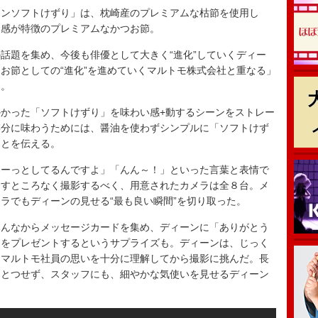
ンソフトけずり」は、枕崎産のプレミアムな枯節を使用し
食感が特徴のプレミアムなかつお節。
題を集め、今後も俳優として大きく“進化”していくディー
お節としての“進化”を進めていくマルトモ株式会社と重なる」
う。
かった「ソフトけずり」を味わい感+動するシーンをストレー
存分に味わうためには、醤油を使わずシンプルに「ソフトけず
ことを伝える。
ーっとしてるんですよ」「んん～！」といった言葉と表情で
余すところなく撮影するべく、用意されたカメラは全８台。メ
ラでもディーンの見せる“最も良い瞬間”を切り取った。
んなからメッセージカードを集め、ディーンに「ありがとう
クをプレゼントするというサプライズも。ディーンは、じっく
、マルトモ社員の思いを十分に理解してから撮影に挑んだ。長
ひとつせず、スタッフにも、細やかな気使いを見せるディーン