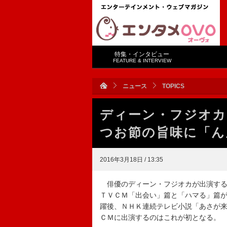
特集・インタビュー
FEATURE & INTERVIEW
ニュース
TOPICS
ディーン・フジオカ
つお節の旨味に「ん
2016年3月18日 / 13:35
俳優のディーン・フジオカが出演する
ＴＶＣＭ「出会い」篇と「ハマる」篇
躍後、ＮＨＫ連続テレビ小説「あさが
ＣＭに出演するのはこれが初となる。