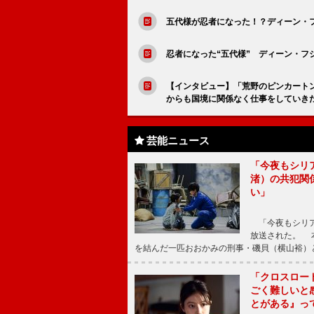
五代様が忍者になった！？ディーン・フ
忍者になった“五代様” ディーン・フ
【インタビュー】「荒野のピンカート
からも国境に関係なく仕事をしていき
芸能ニュース
「今夜もシリ
渚）の共犯関
い」
「今夜もシリア
放送された。 
を結んだ一匹おおかみの刑事・磯貝（横山裕）
「クロスロー
ごく難しいと
とがある』っ