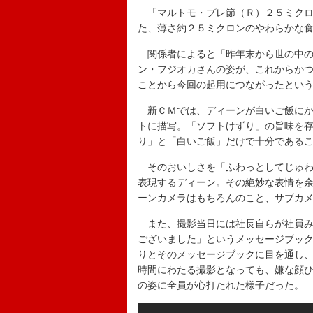
「マルトモ・プレ節（Ｒ）２５ミクロ
た、薄さ約２５ミクロンのやわらかな
関係者によると「昨年末から世の中の話
ン・フジオカさんの姿が、これからかつ
ことから今回の起用につながったとい
新ＣＭでは、ディーンが白いご飯にか
トに描写。「ソフトけずり」の旨味を
り」と「白いご飯」だけで十分である
そのおいしさを「ふわっとしてじゅわ
表現するディーン。その絶妙な表情を
ーンカメラはもちろんのこと、サブカメ
また、撮影当日には社長自らが社員み
ございました」というメッセージブッ
りとそのメッセージブックに目を通し
時間にわたる撮影となっても、嫌な顔
の姿に全員が心打たれた様子だった。