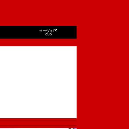
オーヴォ
OVO