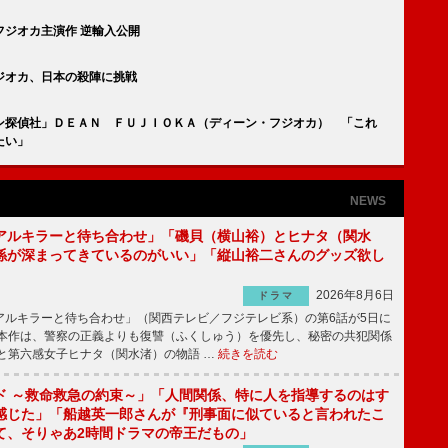
ジオカ主演作 逆輸入公開
ジオカ、日本の殺陣に挑戦
ン探偵社」ＤＥＡＮ ＦＵＪＩＯＫＡ（ディーン・フジオカ） 「これ
たい」
NEWS
アルキラーと待ち合わせ」「磯貝（横山裕）とヒナタ（関水
係が深まってきているのがいい」「縦山裕二さんのグッズ欲し
2026年8月6日
ドラマ
ルキラーと待ち合わせ」（関西テレビ／フジテレビ系）の第6話が5日に
本作は、警察の正義よりも復讐（ふくしゅう）を優先し、秘密の共犯関係
と第六感女子ヒナタ（関水渚）の物語 …
続きを読む
ド ～救命救急の約束～」「人間関係、特に人を指導するのはす
感じた」「船越英一郎さんが『刑事面に似ていると言われたこ
て、そりゃあ2時間ドラマの帝王だもの」