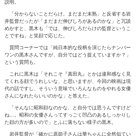
説明。
「分からないことだらけ。まだまだ未熟」と反省する岩
井監督だったが「まだまだ伸びしろがあるのかな」と冗談
めかすと、黒木も「では、伸びしろだらけの監督というこ
とですね」と笑顔で応じた。
質問コーナーでは「純日本的な役柄を演じたらナンバー
ワンの黒木さんですが、自分ではどう捉えていますか？」
という質問も。
これに黒木は「それこそ『真田丸』とかは違和感なく見
てくれる顔でうれしいな、と思いますが、今回の映画は現
代の話ですし、そういう意味でいろんなものをやれる女優
さんになれたらいいのかな」と答えた。
「そんなに昭和顔なのかな、と自分では思うんですけど
ね…。昭和の女優さんってすっごく凹凸のあるしっかりし
た顔の方が多いので」とふに落ちない様子の黒木。
岩井監督が「確かに原節子さんは華ちゃんに全然似てい