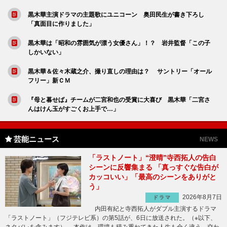
黒木華主演ドラマの主題歌にユニコーン 奥田民生が書き下ろし
「真面目に作りました」
黒木華は「昭和の雰囲気が漂う女優さん」！？ 岩井監督「この子
しかいない」
黒木華＆佐々木蔵之介、撮り直しの理由は？ サントリー「オール
フリー」新ＣＭ
『母と暮せば』チームが二宮和也の受賞に大喜び 黒木華「二宮さ
んはけん玉がすごくお上手で…」
芸能ニュース
NEWS
「ラストノート」“澄晴”寺西拓人の告白
シーンに反響集まる 「真っすぐな告白が
カッコいい」「最高のシーンをありがと
う」
2026年8月7日
ドラマ
内田有紀と寺西拓人がダブル主演するドラマ
「ラストノート」（フジテレビ系）の第5話が、6日に放送された。（※以下、
ネタバレを含みます） 本作は、環境も積み重ねてきた人生も全く違う、交わ