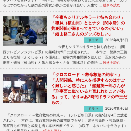
るはずのなかった歳の差の男女が静かに引かれ合い、人生で …
続きを読む
「今夜もシリアルキラーと待ち合わせ」
「磯貝（横山裕）とヒナタ（関水渚）の
共犯関係が深まってきているのがいい」
「縦山裕二さんのグッズ欲しい」
2026年8月6日
ドラマ
「今夜もシリアルキラーと待ち合わせ」（関
西テレビ／フジテレビ系）の第6話が5日に放送された。 本作は、警察の正義
よりも復讐（ふくしゅう）を優先し、秘密の共犯関係を結んだ一匹おおかみの
刑事・磯貝（横山裕）と第六感女子ヒナタ（関水渚）の物語 …
続きを読む
「クロスロード ～救命救急の約束～」
「人間関係、特に人を指導するのはすご
く難しいと感じた」「船越英一郎さんが
『刑事面に似ていると言われたことがあ
る』って、そりゃあ2時間ドラマの帝王だ
もの」
2026年8月6日
ドラマ
「クロスロード ～救命救急の約束～」（テレビ朝日系）の第5話が4日に放送
された。 本作は、救命救急医療の最前線でもがく、若き救命医・救急隊員・
警察官らの正義と成長を描く本格医療ドラマ。（※以下、ネタバレを含みます）
遥（今田美桜）や桐 …
続きを読む