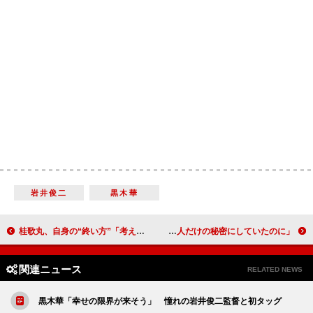
岩井俊二
黒木華
桂歌丸、自身の“終い方”「考える時期にきている」 「自慢じゃないけど財産はありませんから」
古舘寛治、神木隆之介宅を“お忍び”訪問？ 「２人だけの秘密にしていたのに」
関連ニュース
RELATED NEWS
黒木華「幸せの限界が来そう」 憧れの岩井俊二監督と初タッグ