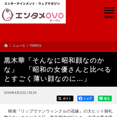
MENU
ニュース
TOPICS
黒木華「そんなに昭和顔なのか
な」 「昭和の女優さんと比べる
とすごく薄い顔なのに…」
2016年4月22日 / 20:24
ポスト
シェア
送る
映画『リップヴァンウィンクルの花嫁』の大ヒット御礼