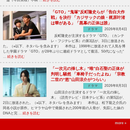
「GTO」“鬼塚”反町隆史らが「告白大作
戦」を決行 「カジサックの娘・梶原叶渚
は華がある」「黒幕の正体は誰」
2026年8月4日
ドラマ
反町隆史が主演するドラマ「GTO」（カンテ
レ・フジテレビ系）の第3話が、3日に放送され
た。（※以下、ネタバレを含みます） 本作は、1998年に放送されて人気を博
した学園ドラマ「GTO」が28年ぶりに連続ドラマとして復活。50代になった“
…
続きを読む
「一次元の挿し木」“唯”白石聖の正体が
判明し騒然 「車椅子だったよね」「宗教
二世の“悠”山田涼介がつらい」
2026年8月3日
ドラマ
山田涼介が主演するドラマ「一次元の挿し
木」（読売テレビ・日本テレビ系）の第5話が、
2日に放送された。（※以下、ネタバレを含みます） 本作は、松下龍之介氏の
同名小説が原作。ヒマラヤ山中で発掘された200年前の人骨が、失踪した妹の
DNAと完 …
続きを読む
more »