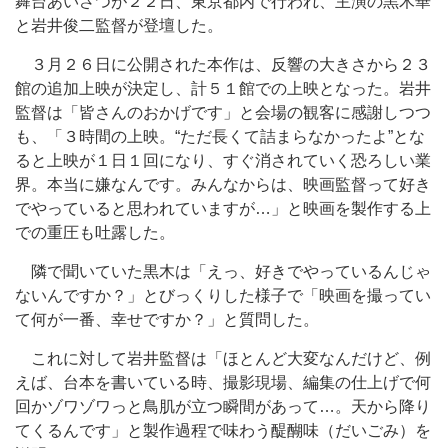
舞台あいさつが２２日、東京都内で行われ、主演の黒木華
と岩井俊二監督が登壇した。
３月２６日に公開された本作は、反響の大きさから２３
館の追加上映が決定し、計５１館での上映となった。岩井
監督は「皆さんのおかげです」と会場の観客に感謝しつつ
も、「３時間の上映。“ただ長くて詰まらなかったよ”とな
ると上映が１日１回になり、すぐ消されていく恐ろしい業
界。本当に嫌なんです。みんなからは、映画監督って好き
でやっていると思われていますが…」と映画を製作する上
での重圧も吐露した。
隣で聞いていた黒木は「えっ、好きでやっているんじゃ
ないんですか？」とびっくりした様子で「映画を撮ってい
て何が一番、幸せですか？」と質問した。
これに対して岩井監督は「ほとんど大変なんだけど、例
えば、台本を書いている時、撮影現場、編集の仕上げで何
回かゾワゾワっと鳥肌が立つ瞬間があって…。天から降り
てくるんです」と製作過程で味わう醍醐味（だいごみ）を