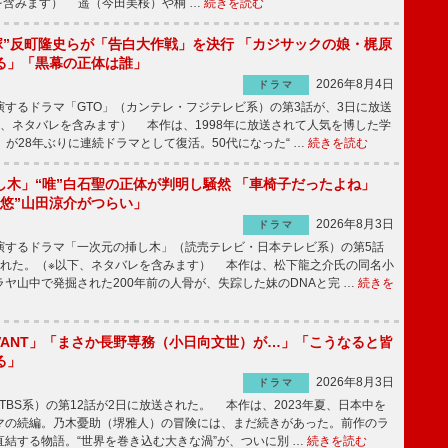
を含みます） 遥（今田美桜）や桐 …
続きを読む
鬼塚”反町隆史らが「告白大作戦」を決行 「カジサックの娘・梶原
る」「黒幕の正体は誰」
2026年8月4日
ドラマ
するドラマ「GTO」（カンテレ・フジテレビ系）の第3話が、3日に放送
下、ネタバレを含みます） 本作は、1998年に放送されて人気を博した学
」が28年ぶりに連続ドラマとして復活。50代になった“ …
続きを読む
し木」“唯”白石聖の正体が判明し騒然 「車椅子だったよね」
“悠”山田涼介がつらい」
2026年8月3日
ドラマ
するドラマ「一次元の挿し木」（読売テレビ・日本テレビ系）の第5話
された。（※以下、ネタバレを含みます） 本作は、松下龍之介氏の同名小
ヤ山中で発掘された200年前の人骨が、失踪した妹のDNAと完 …
続きを
IVANT」「まさか長野専務（小日向文世）が…」「こうなると皆
る」
2026年8月3日
ドラマ
（TBS系）の第12話が2日に放送された。 本作は、2023年夏、日本中を
マの続編。乃木憂助（堺雅人）の冒険には、まだ続きがあった。前作のラ
結する物語。“世界を巻き込む大きな渦”が、ついに別 …
続きを読む