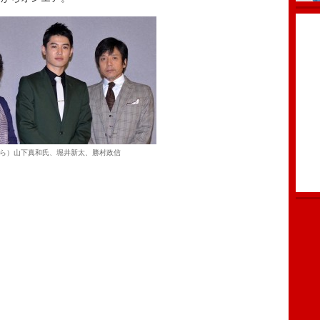
ら）山下真和氏、堀井新太、勝村政信