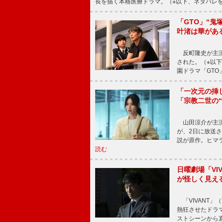
長を描く本格医療ドラマ。（※以下、ネタバレ
「GTO」“
叶渚は華があ
反町隆史が主演
された。（※以
園ドラマ「GTO
「一次元の挿
「宗教二世の
山田涼介が主演
が、2日に放送
説が原作。ヒマラ
読む
日曜劇場「V
が怪しく見え
「VIVANT」
熱狂させたドラ
ストシーンから直