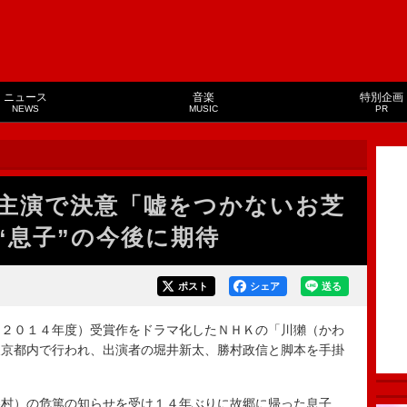
ニュース
音楽
特別企画
NEWS
MUSIC
PR
主演で決意「嘘をつかないお芝
“息子”の今後に期待
ポスト
シェア
送る
２０１４年度）受賞作をドラマ化したＮＨＫの「川獺（かわ
東京都内で行われ、出演者の堀井新太、勝村政信と脚本を手掛
村）の危篤の知らせを受け１４年ぶりに故郷に帰った息子