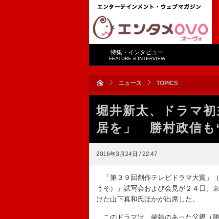
特集・インタビュー
FEATURE & INTERVIEW
ニュース
TOPICS
堀井新太、ドラマ初
居を」 勝村政信も
2016年3月24日 / 22:47
「第３９回創作テレビドラマ大賞」（
うそ）」試写会および会見が２４日、
けた山下真和氏ほかが出席した。
このドラマは、確執のあった父親（勝