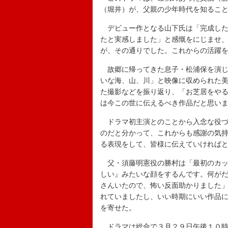
（堀井）が、父親の少年時代を知るこ
デビュー作となる山下氏は「完成した
たと実感しました」と感慨をにじませ
が、その通りでした。これからの活躍
故郷に帰ってきた息子・松浦保を演じ
いな海、山、川」と映像に収められた
た撮影などを振り返り、「お芝居をや
は今この世に伝えるべき作品だと思い
ドラマ初主演とのことから入念な役づ
のだと分かって、これからも感謝の気
る表現をして、皆様に伝えていければ
父・須藤明憲役の勝村は「最初のカッ
しい』みたいな顔をするんです。何が
さんいたので、怖い反面助かりました
れていましたし、いい時期にいい作品
を寄せた。
ドラマは総合で３月２９日午後１０時