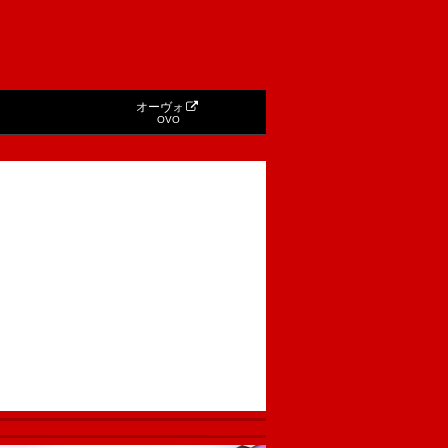
オーヴォ
OVO