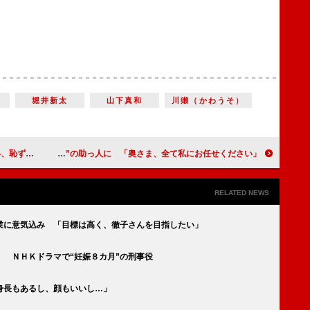
堀井新太
山下真和
川獺（かわうそ）
かしい」
ディーン・フジオカが“家事”の助っ人に 「奥さま、全て私にお任せください」
RELATED NEWS
業に意気込み 「目標は高く、徹子さんを目指したい」
 ＮＨＫドラマで“妊娠８カ月”の刑事役
身長もあるし、顔もいいし…」