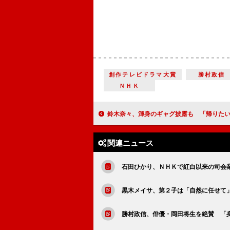
創作テレビドラマ大賞
勝村政信
ＮＨＫ
鈴木奈々、渾身のギャグ披露も 「帰りたい、恥ず
関連ニュース
石田ひかり、ＮＨＫで紅白以来の司会
黒木メイサ、第２子は「自然に任せて」
勝村政信、俳優・岡田将生を絶賛 「