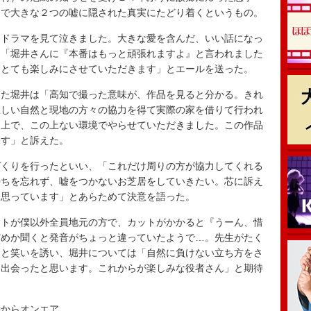
とで大きな２つの嘘に隠された真実にたどり着くというもの。
ドラマを見て泣きました。大きな愛を含んだ、いい話になっ
、「堀井さんに『本番はもっと頑張れますよ』と言われました
をとても楽しみにさせていただきます」とエールを送った。
た堀井は「高知で撮った意味が、作品を見ると分かる。きれ
美しい自然と現地の方々の協力を得て実際の家を借りて行われ
る上で、この上ない環境でやらせていただきました。この作品
ます」と訴えた。
くりを行ったといい、「これだけ周りの方が協力してくれる
持ちを忘れず、嘘をつかないお芝居をしていきたい。芯に訴え
と思っています」とあらためて決意を語った。
トが僕以外全員地元の方で、カットがかかると『うーん、惜
だめか聞くと発音がちょっと違っていたようで…。先生がたく
」と笑いを誘い、堀井については「自然に負けない立ち方をさ
に出会ったと思います。これからが楽しみな役者さん」と期待
からオンエア。