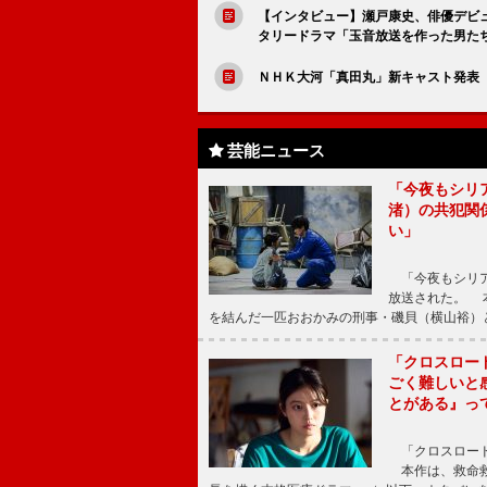
【インタビュー】瀬戸康史、俳優デビ
タリードラマ「玉音放送を作った男た
ＮＨＫ大河「真田丸」新キャスト発表 
芸能ニュース
「今夜もシリ
渚）の共犯関
い」
「今夜もシリア
放送された。 
を結んだ一匹おおかみの刑事・磯貝（横山裕）
「クロスロー
ごく難しいと
とがある』っ
「クロスロード
本作は、救命救