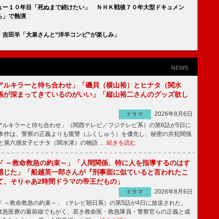
ュー１０年目「死ぬまで続けたい」 ＮＨＫ戦後７０年大型ドキュメン
ち」で熱演
吉田羊「大泉さんと“洋羊コンビ”が楽しみ」
NEWS
アルキラーと待ち合わせ」「磯貝（横山裕）とヒナタ（関水
係が深まってきているのがいい」「縦山裕二さんのグッズ欲し
2026年8月6日
ドラマ
ルキラーと待ち合わせ」（関西テレビ／フジテレビ系）の第6話が5日に
本作は、警察の正義よりも復讐（ふくしゅう）を優先し、秘密の共犯関係
と第六感女子ヒナタ（関水渚）の物語 …
続きを読む
ド ～救命救急の約束～」「人間関係、特に人を指導するのはす
感じた」「船越英一郎さんが『刑事面に似ていると言われたこ
て、そりゃあ2時間ドラマの帝王だもの」
2026年8月6日
ドラマ
 ～救命救急の約束～」（テレビ朝日系）の第5話が4日に放送された。
急医療の最前線でもがく、若き救命医・救急隊員・警察官らの正義と成