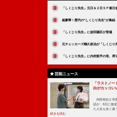
「しくじり先生」元日＆２日ＳＰ連日
超豪華！歴代の“しくじり先生”が集結
「しくじり先生」に波田陽区が登場 
元チェッカーズ鶴久政治が「しくじり
「しくじり先生」に内村航平の母、周子
芸能ニュース
「ラストノー
白がカッコい
内田有紀と寺西
話が、6日に放
た人生も全く違
続きを読む