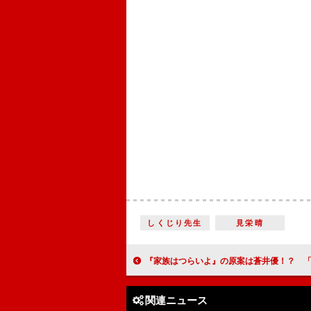
しくじり先生
見栄晴
『家族はつらいよ』の原案は蒼井優！？ 「これから私のことを先生
関連ニュース