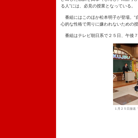
る人”には、必見の授業となっている。
番組にはこのほか松本明子が登場。“自
心的な性格で周りに嫌われないための
番組はテレビ朝日系で２５日、午後７
１月２５日放送「