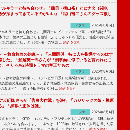
アルキラーと待ち合わせ」「磯貝（横山裕）とヒナタ（関水
係が深まってきているのがいい」「縦山裕二さんのグッズ欲し
2026年8月6日
ドラマ
ルキラーと待ち合わせ」（関西テレビ／フジテレビ系）の第6話が5日に
本作は、警察の正義よりも復讐（ふくしゅう）を優先し、秘密の共犯関係
と第六感女子ヒナタ（関水渚）の物語 …
続きを読む
ド ～救命救急の約束～」「人間関係、特に人を指導するのはす
感じた」「船越英一郎さんが『刑事面に似ていると言われたこ
て、そりゃあ2時間ドラマの帝王だもの」
2026年8月6日
ドラマ
 ～救命救急の約束～」（テレビ朝日系）の第5話が4日に放送された。
急医療の最前線でもがく、若き救命医・救急隊員・警察官らの正義と成
を含みます） 遥（今田美桜）や桐 …
続きを読む
鬼塚”反町隆史らが「告白大作戦」を決行 「カジサックの娘・梶原
る」「黒幕の正体は誰」
2026年8月4日
ドラマ
するドラマ「GTO」（カンテレ・フジテレビ系）の第3話が、3日に放送
下、ネタバレを含みます） 本作は、1998年に放送されて人気を博した学
」が28年ぶりに連続ドラマとして復活。50代になった“ …
続きを読む