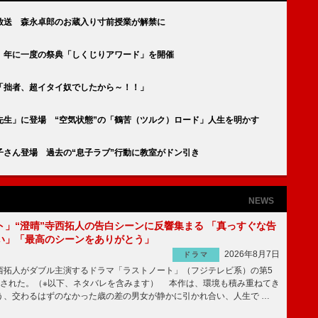
放送 森永卓郎のお蔵入り寸前授業が解禁に
 年に一度の祭典「しくじりアワード」を開催
「拙者、超イタイ奴でしたから～！！」
先生」に登場 “空気状態”の「鶴苦（ツルク）ロード」人生を明かす
さん登場 過去の“息子ラブ”行動に教室がドン引き
NEWS
ト」“澄晴”寺西拓人の告白シーンに反響集まる 「真っすぐな告
い」「最高のシーンをありがとう」
2026年8月7日
ドラマ
拓人がダブル主演するドラマ「ラストノート」（フジテレビ系）の第5
送された。（※以下、ネタバレを含みます） 本作は、環境も積み重ねてき
う、交わるはずのなかった歳の差の男女が静かに引かれ合い、人生で …