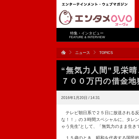
特集・インタビュー
FEATURE & INTERVIEW
ニュース
TOPICS
“無気力人間”見栄
７００万円の借金地
2016年1月20日 / 14:31
テレビ朝日系で２５日に放送される反
な！！」の３時間スペシャルに、タレン
ゃう先生”として、「無気力のまま生き
１５歳のとき、昭和を代表する国民的