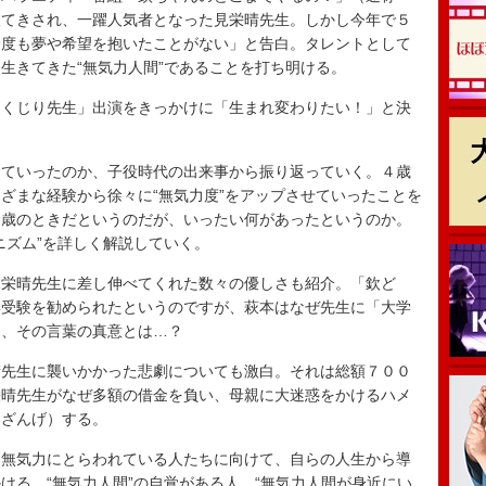
抜てきされ、一躍人気者となった見栄晴先生。しかし今年で５
一度も夢や希望を抱いたことがない」と告白。タレントとして
生きてきた“無気力人間”であることを打ち明ける。
くじり先生」出演をきっかけに「生まれ変わりたい！」と決
？
ていったのか、子役時代の出来事から振り返っていく。４歳
ざまな経験から徐々に“無気力度”をアップさせていったことを
０歳のときだというのだが、いったい何があったというのか。
ニズム”を詳しく解説していく。
栄晴先生に差し伸べてくれた数々の優しさも紹介。「欽ど
学受験を勧められたというのですが、萩本はなぜ先生に「大学
る、その言葉の真意とは…？
先生に襲いかかった悲劇についても激白。それは総額７００
栄晴先生がなぜ多額の借金を負い、母親に大迷惑をかけるハメ
（ざんげ）する。
無気力にとらわれている人たちに向けて、自らの人生から導
ける。“無気力人間”の自覚がある人、“無気力人間が身近にい