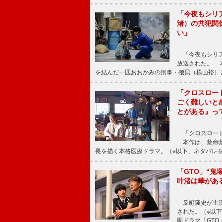
「今夜もシリ
渚）の共犯関
い」
「今夜もシリア
放送された。 
を結んだ一匹おおかみの刑事・磯貝（横山裕）
「クロスロー
ごく難しいと
とがある』っ
「クロスロード
本作は、救命救
長を描く本格医療ドラマ。（※以下、ネタバレ
「GTO」“
叶渚は華があ
反町隆史が主演
された。（※以
園ドラマ「GTO