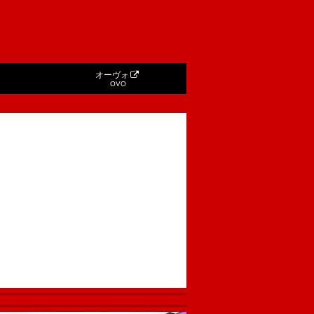
オーヴォ
OVO