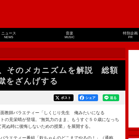
ニュース
音楽
特別企画
NEWS
MUSIC
PR
晴、そのメカニズムを解説 総額
獄をざんげする
ポスト
シェア
送る
面教師バラエティー「しくじり先生 俺みたいになる
トの見栄晴が登場。“無気力のまま、もうすぐ５０歳になっち
て死ぬ時に後悔しないための授業」を展開する。
バラエティー番組「欽ちゃんのどこまでやるの！」（通称