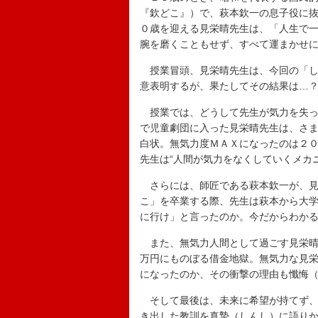
『欽どこ』）で、萩本欽一の息子役に
０歳を迎える見栄晴先生は、「人生で
腕を磨くこともせず、すべて運まかせに
授業冒頭、見栄晴先生は、今回の「し
意表明するが、果たしてその結果は…
授業では、どうして先生が気力を失っ
で児童劇団に入った見栄晴先生は、さま
白状。無気力度ＭＡＸになったのは２
先生は“人間が気力をなくしていくメカ
さらには、師匠である萩本欽一が、見
こ」を卒業する際、先生は萩本から大
に行け」と言ったのか。今だからわか
また、無気力人間として過ごす見栄晴
万円にものぼる借金地獄。無気力な見
になったのか、その衝撃の理由も懺悔
そして最後は、未来に希望が持てず、
き出した教訓を真摯（しんし）に語りか