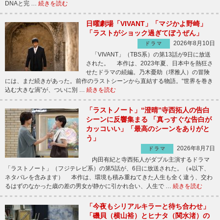
DNAと完 …
続きを読む
日曜劇場「VIVANT」「マジかよ野崎」
「ラストがショック過ぎてぼうぜん」
2026年8月10日
ドラマ
「VIVANT」（TBS系）の第13話が9日に放送
された。 本作は、2023年夏、日本中を熱狂さ
せたドラマの続編。乃木憂助（堺雅人）の冒険
には、まだ続きがあった。前作のラストシーンから直結する物語。“世界を巻き
込む大きな渦”が、ついに別 …
続きを読む
「ラストノート」“澄晴”寺西拓人の告白
シーンに反響集まる 「真っすぐな告白が
カッコいい」「最高のシーンをありがと
う」
2026年8月7日
ドラマ
内田有紀と寺西拓人がダブル主演するドラマ
「ラストノート」（フジテレビ系）の第5話が、6日に放送された。（※以下、
ネタバレを含みます） 本作は、環境も積み重ねてきた人生も全く違う、交わ
るはずのなかった歳の差の男女が静かに引かれ合い、人生で …
続きを読む
「今夜もシリアルキラーと待ち合わせ」
「磯貝（横山裕）とヒナタ（関水渚）の