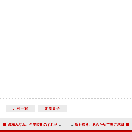
北村一輝
常盤貴子
高橋みなみ、卒業時期のずれ込みを謝罪 「詐欺問題みたいになっていますが…」
赤井英和、長男の英五郎選手を紹介 関根勤、孫を抱き、あらためて妻に感謝