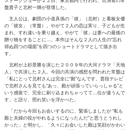
ストークショーが２２日、東京都内で行われ、出演者の常
盤貴子と北村一輝が登壇した。
主人公は、劇団の小道具係の「彼」（北村）と看板女優
の「彼女」（常盤）。やがて２人の恋は実り、子どもが生
まれ、すれ違いを乗り越え、やがて「彼」は妻への最後の
贈り物をすることに…。本作はそんな２人の人生の“忘れ
得ぬ四つの場面”を四つのショートドラマとして描き出
す。
北村が上杉景勝を演じた２００９年の大河ドラマ「天地
人」で共演した２人。今回の共演の感想を問われた常盤は
「私にとって北村さんは完全に“殿”なんです。普段テレビ
で北村さんを見ても“あっ、殿が頑張っていらっしゃる”と
いう感覚で、完全に刷り込まれちゃってて…位が違うんで
す」と語り、照れ笑いを浮かべた。
「だから今回もお会いするのに、緊張しましたが “私も
殿と夫婦の役がやれるようになったんだ”と思うとうれし
かった」と明かし、「久々にお会いした殿は笑顔がかわい