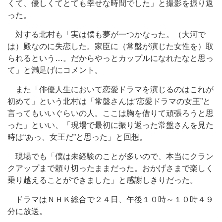
くて、優しくてとても幸せな時間でした」と撮影を振り返
った。
対する北村も「実は僕も夢が一つかなった。（大河で
は）殿なのに失恋した。家臣に（常盤が演じた女性を）取
られるという…。だからやっとカップルになれたなと思っ
て」と満足げにコメント。
また「俳優人生において恋愛ドラマを演じるのはこれが
初めて」という北村は「常盤さんは“恋愛ドラマの女王”と
言ってもいいぐらいの人。ここは胸を借りて頑張ろうと思
った」といい、「現場で最初に振り返った常盤さんを見た
時は“あっ、女王だ”と思った」と回想。
現場でも「僕は未経験のことが多いので、本当にクラン
クアップまで頼り切ったままだった。おかげさまで楽しく
乗り越えることができました」と感謝しきりだった。
ドラマはＮＨＫ総合で２４日、午後１０時～１０時４９
分に放送。