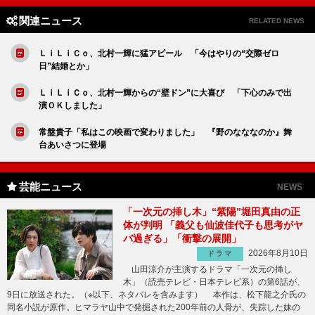
関連ニュース
RELATED NEWS
ＬｉＬｉＣｏ、北村一輝に猛アピール 「今はやりの“交際ゼロ
日”結婚とか」
ＬｉＬｉＣｏ、北村一輝からの“壁ドン”に大喜び 「下心のみで出
演ＯＫしました」
常盤貴子「私はこの映画で変わりました」 『野のなななのか』舞
台あいさつに登場
芸能ニュース
NEWS
「一次元の挿し木」“紫陽”堀田真由の正
体が判明 「義父も仙波佳代子も思考がヤ
バ過ぎる」「衝撃の展開」
2026年8月10日
ドラマ
山田涼介が主演するドラマ「一次元の挿し
木」（読売テレビ・日本テレビ系）の第6話が、
9日に放送された。（※以下、ネタバレを含みます） 本作は、松下龍之介氏の
同名小説が原作。ヒマラヤ山中で発掘された200年前の人骨が、失踪した妹の