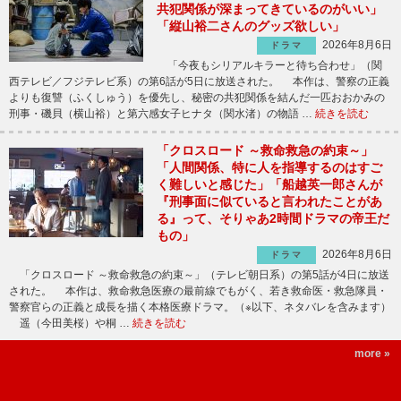
共犯関係が深まってきているのがいい」
「縦山裕二さんのグッズ欲しい」
2026年8月6日
ドラマ
「今夜もシリアルキラーと待ち合わせ」（関
西テレビ／フジテレビ系）の第6話が5日に放送された。 本作は、警察の正義
よりも復讐（ふくしゅう）を優先し、秘密の共犯関係を結んだ一匹おおかみの
刑事・磯貝（横山裕）と第六感女子ヒナタ（関水渚）の物語 …
続きを読む
「クロスロード ～救命救急の約束～」
「人間関係、特に人を指導するのはすご
く難しいと感じた」「船越英一郎さんが
『刑事面に似ていると言われたことがあ
る』って、そりゃあ2時間ドラマの帝王だ
もの」
2026年8月6日
ドラマ
「クロスロード ～救命救急の約束～」（テレビ朝日系）の第5話が4日に放送
された。 本作は、救命救急医療の最前線でもがく、若き救命医・救急隊員・
警察官らの正義と成長を描く本格医療ドラマ。（※以下、ネタバレを含みます）
遥（今田美桜）や桐 …
続きを読む
more »