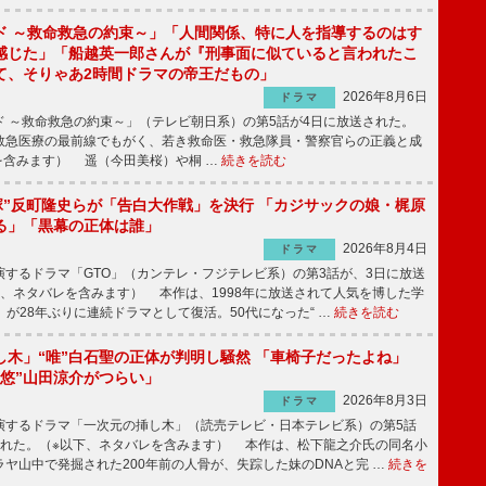
ド ～救命救急の約束～」「人間関係、特に人を指導するのはす
感じた」「船越英一郎さんが『刑事面に似ていると言われたこ
て、そりゃあ2時間ドラマの帝王だもの」
2026年8月6日
ドラマ
 ～救命救急の約束～」（テレビ朝日系）の第5話が4日に放送された。
急医療の最前線でもがく、若き救命医・救急隊員・警察官らの正義と成
を含みます） 遥（今田美桜）や桐 …
続きを読む
鬼塚”反町隆史らが「告白大作戦」を決行 「カジサックの娘・梶原
る」「黒幕の正体は誰」
2026年8月4日
ドラマ
するドラマ「GTO」（カンテレ・フジテレビ系）の第3話が、3日に放送
下、ネタバレを含みます） 本作は、1998年に放送されて人気を博した学
」が28年ぶりに連続ドラマとして復活。50代になった“ …
続きを読む
し木」“唯”白石聖の正体が判明し騒然 「車椅子だったよね」
“悠”山田涼介がつらい」
2026年8月3日
ドラマ
するドラマ「一次元の挿し木」（読売テレビ・日本テレビ系）の第5話
された。（※以下、ネタバレを含みます） 本作は、松下龍之介氏の同名小
ヤ山中で発掘された200年前の人骨が、失踪した妹のDNAと完 …
続きを