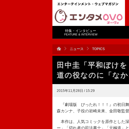
特集・インタビュー
FEATURE & INTERVIEW
ニュース
TOPICS
田中圭「平和ぼけを
道の役なのに「なか
2015年11月28日 / 15:29
『劇場版 びったれ！！！』の初日舞
森カンナ、子役の岩崎未来、金田敬監
本作は、人気コミックを原作とした深
ー」「切れ者の司法書士」「元極道」