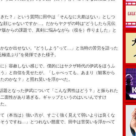
きた？」という質問に田中は「そんなに大差はない」としつ
うな顔じゃないですか…。だからヤクザの時は“どうしたら元伝
マ版からの課題で、真剣に悩みながら（役を）作りました」と
なか出せない。“どうしよう”って…」と当時の苦労を語った
元極道ぶり”を発揮できた様子。
に）容赦しない感じで、僕的にはヤクザ時代の伊武をほうふ
思う」と自信を見せたが、「しゃべっても、あまり（観客から
ったのかな？」と照れ笑いを浮かべた。
話題となった伊武について「こんな男性はどう？」と振られた
。二面性があり過ぎる。ギャップというのはいいんですけ
った。
て（本当は）強い方が、すごく強く見えて弱いよりは良くな
。そうですね…」とつれない態度で、田中は苦笑いを浮かべて