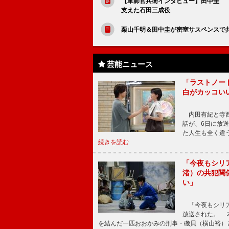
【軍師官兵衛インタビュー】田中圭 
支えた石田三成役
栗山千明＆田中圭が密室サスペンスで共
芸能ニュース
「ラストノー
白がカッコい
内田有紀と寺西
話が、6日に放
た人生も全く違
続きを読む
「今夜もシリ
渚）の共犯関
い」
「今夜もシリア
放送された。 
を結んだ一匹おおかみの刑事・磯貝（横山裕）