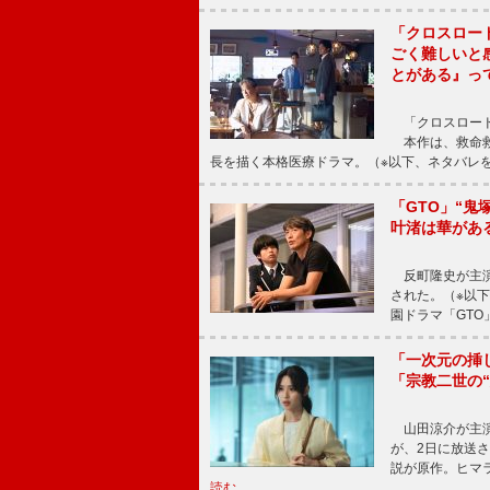
「クロスロー
ごく難しいと
とがある』っ
「クロスロード
本作は、救命救
長を描く本格医療ドラマ。（※以下、ネタバレ
「GTO」“
叶渚は華があ
反町隆史が主演
された。（※以
園ドラマ「GTO
「一次元の挿
「宗教二世の
山田涼介が主演
が、2日に放送
説が原作。ヒマラ
読む