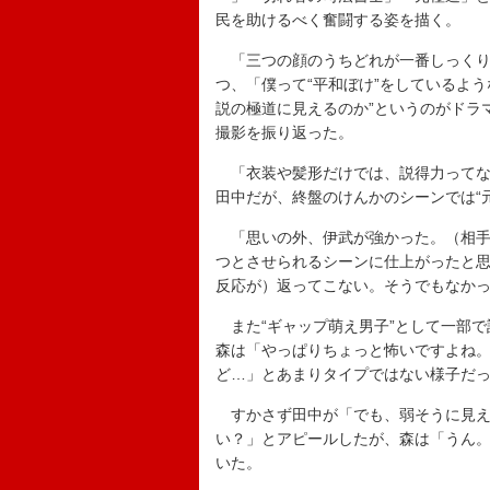
民を助けるべく奮闘する姿を描く。
「三つの顔のうちどれが一番しっくり
つ、「僕って“平和ぼけ”をしているよ
説の極道に見えるのか”というのがドラ
撮影を振り返った。
「衣装や髪形だけでは、説得力ってなか
田中だが、終盤のけんかのシーンでは“
「思いの外、伊武が強かった。（相手
つとさせられるシーンに仕上がったと
反応が）返ってこない。そうでもなか
また“ギャップ萌え男子”として一部で
森は「やっぱりちょっと怖いですよね
ど…」とあまりタイプではない様子だ
すかさず田中が「でも、弱そうに見え
い？」とアピールしたが、森は「うん
いた。