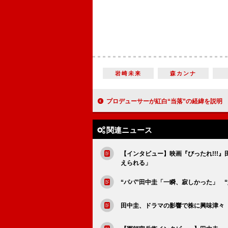
岩崎未来
森カンナ
プロデューサーが紅白“当落”の経緯を説明 総合司会に黒柳徹子、乃木坂
関連ニュース
【インタビュー】映画『びったれ!!!
えられる」
“パパ”田中圭「一瞬、寂しかった」 
田中圭、ドラマの影響で株に興味津々