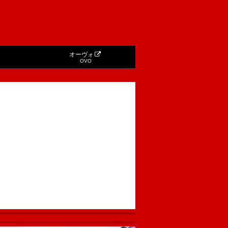
オーヴォ
OVO