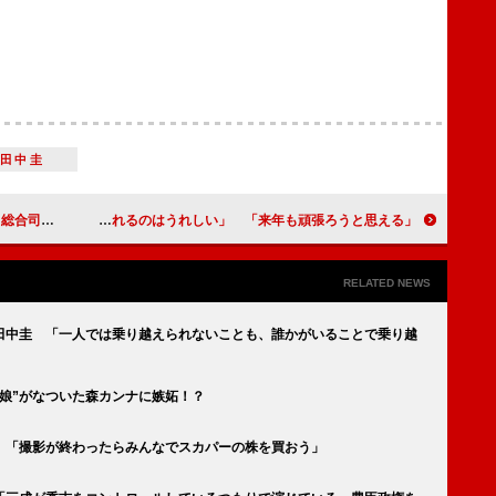
田中圭
４６は初出場
島崎遥香「毎年、紅白で締めくくれるのはうれしい」 「来年も頑張ろうと思える」
RELATED NEWS
』田中圭 「一人では乗り越えられないことも、誰かがいることで乗り越
“娘”がなついた森カンナに嫉妬！？
 「撮影が終わったらみんなでスカパーの株を買おう」