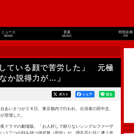
ニュース
音楽
特別企画
NEWS
MUSIC
PR
している顔で苦労した」 元極
なか説得力が…」
ポスト
シェア
送る
台あいさつが２８日、東京都内で行われ、出演者の田中圭、
督が登壇した。
夜ドラマの劇場版。「お人好しで頼りないシングルファーザ
という三つの顔を持つ伊武努（田中）が、理不尽な目に遭う庶