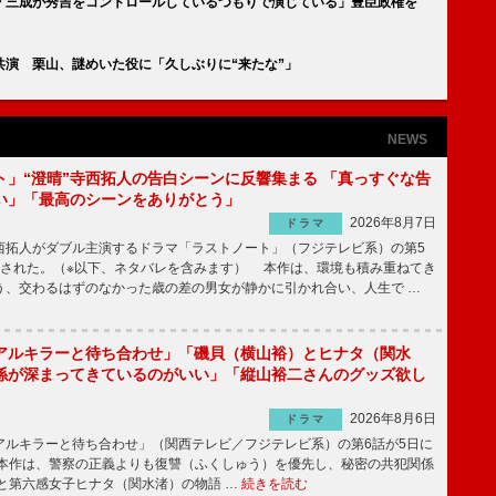
「三成が秀吉をコントロールしているつもりで演じている」豊臣政権を
演 栗山、謎めいた役に「久しぶりに“来たな”」
NEWS
ト」“澄晴”寺西拓人の告白シーンに反響集まる 「真っすぐな告
い」「最高のシーンをありがとう」
2026年8月7日
ドラマ
拓人がダブル主演するドラマ「ラストノート」（フジテレビ系）の第5
送された。（※以下、ネタバレを含みます） 本作は、環境も積み重ねてき
う、交わるはずのなかった歳の差の男女が静かに引かれ合い、人生で …
アルキラーと待ち合わせ」「磯貝（横山裕）とヒナタ（関水
係が深まってきているのがいい」「縦山裕二さんのグッズ欲し
2026年8月6日
ドラマ
ルキラーと待ち合わせ」（関西テレビ／フジテレビ系）の第6話が5日に
本作は、警察の正義よりも復讐（ふくしゅう）を優先し、秘密の共犯関係
と第六感女子ヒナタ（関水渚）の物語 …
続きを読む