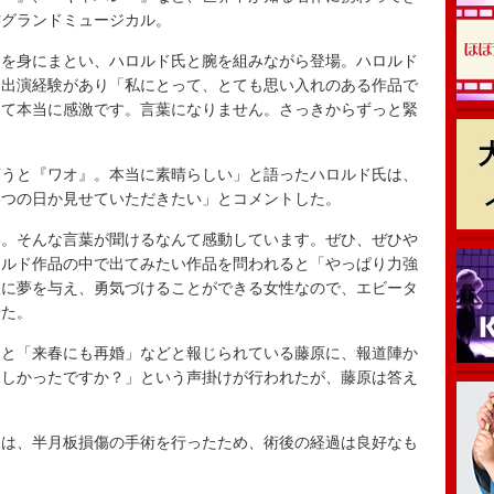
作グランドミュージカル。
を身にまとい、ハロルド氏と腕を組みながら登場。ハロルド
に出演経験があり「私にとって、とても思い入れのある作品で
きて本当に感激です。言葉になりません。さっきからずっと緊
うと『ワオ』。本当に素晴らしい」と語ったハロルド氏は、
いつの日か見せていただきたい」とコメントした。
。そんな言葉が聞けるなんて感動しています。ぜひ、ぜひや
ロルド作品の中で出てみたい作品を問われると「やっぱり力強
人に夢を与え、勇気づけることができる女性なので、エビータ
せた。
と「来春にも再婚」などと報じられている藤原に、報道陣か
楽しかったですか？」という声掛けが行われたが、藤原は答え
。
は、半月板損傷の手術を行ったため、術後の経過は良好なも