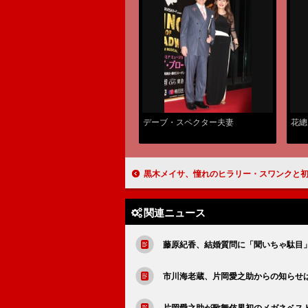
デーブ・スペクター夫妻
花總
黒木メイサ、憧れのヒラリー・スワンクと初対面 「緊張して何をしゃべっているの
関連ニュース
藤原紀香、結婚質問に「聞いちゃ駄目
市川海老蔵、片岡愛之助からの知らせ
片岡愛之助が歌舞伎界初のメガネベス