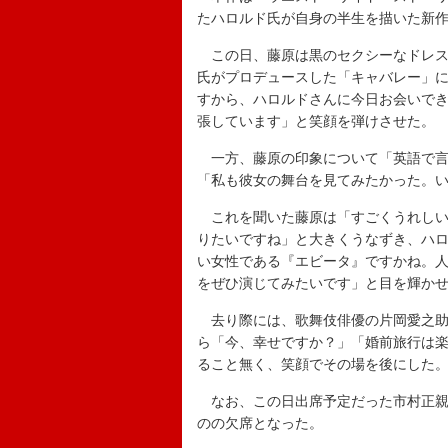
たハロルド氏が自身の半生を描いた新
この日、藤原は黒のセクシーなドレス
氏がプロデュースした「キャバレー」
すから、ハロルドさんに今日お会いで
張しています」と笑顔を弾けさせた。
一方、藤原の印象について「英語で言
「私も彼女の舞台を見てみたかった。
これを聞いた藤原は「すごくうれしい
りたいですね」と大きくうなずき、ハ
い女性である『エビータ』ですかね。
をぜひ演じてみたいです」と目を輝か
去り際には、歌舞伎俳優の片岡愛之助
ら「今、幸せですか？」「婚前旅行は
ること無く、笑顔でその場を後にした
なお、この日出席予定だった市村正親
のの欠席となった。