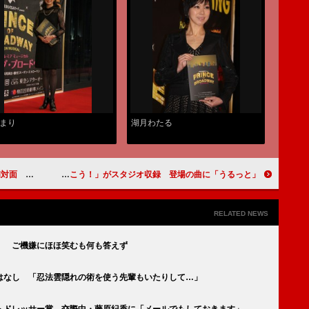
まり
湖月わたる
か分からない」
Ｖ６「学校へ行こう！」がスタジオ収録 登場の曲に「うるっと」
RELATED NEWS
」 ご機嫌にほほ笑むも何も答えず
はなし 「忍法雲隠れの術を使う先輩もいたりして…」
トドレッサー賞 交際中・藤原紀香に「メールでもしておきます」