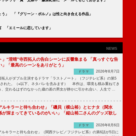
ょう」 「『グリーン・ポルノ』は性と向き合える作品」
言 「エミールに恋しています」
NEWS
ト」“澄晴”寺西拓人の告白シーンに反響集まる 「真っすぐな告
い」「最高のシーンをありがとう」
2026年8月7日
ドラマ
拓人がダブル主演するドラマ「ラストノート」（フジテレビ系）の第5
送された。（※以下、ネタバレを含みます） 本作は、環境も積み重ねてき
う、交わるはずのなかった歳の差の男女が静かに引かれ合い、人生で …
アルキラーと待ち合わせ」「磯貝（横山裕）とヒナタ（関水
係が深まってきているのがいい」「縦山裕二さんのグッズ欲し
2026年8月6日
ドラマ
ルキラーと待ち合わせ」（関西テレビ／フジテレビ系）の第6話が5日に