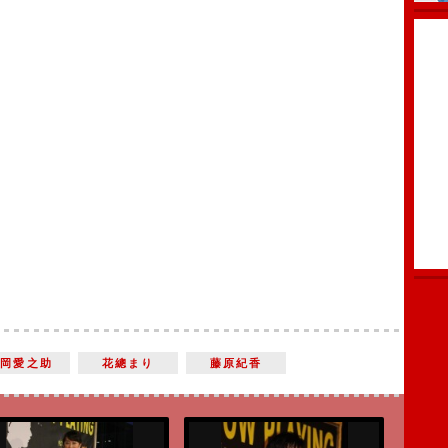
片岡愛之助
花總まり
藤原紀香