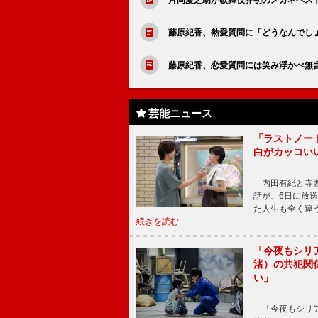
藤原紀香、熱愛質問に「どうなんでし
藤原紀香、恋愛質問には笑み浮かべ無
芸能ニュース
「ラストノー
白がカッコい
内田有紀と寺西
話が、6日に放
た人生も全く違
続きを読む
「今夜もシリ
渚）の共犯関
い」
「今夜もシリア