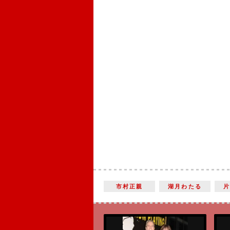
市村正親
湖月わたる