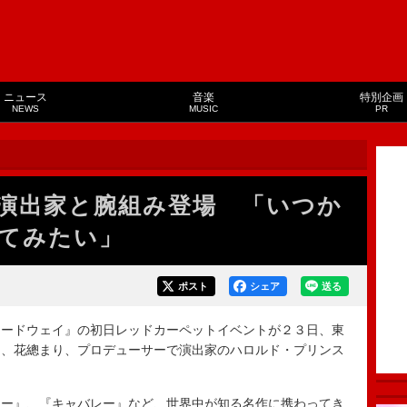
ニュース
音楽
特別企画
NEWS
MUSIC
PR
演出家と腕組み登場 「いつか
てみたい」
ポスト
シェア
送る
ードウェイ』の初日レッドカーペットイベントが２３日、東
る、花總まり、プロデューサーで演出家のハロルド・プリンス
ー』、『キャバレー』など、世界中が知る名作に携わってき