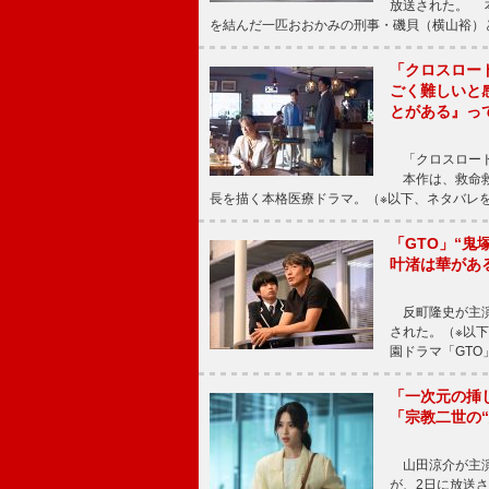
放送された。 
を結んだ一匹おおかみの刑事・磯貝（横山裕）
「クロスロー
ごく難しいと
とがある』っ
「クロスロード
本作は、救命救
長を描く本格医療ドラマ。（※以下、ネタバレ
「GTO」“
叶渚は華があ
反町隆史が主演
された。（※以
園ドラマ「GTO
「一次元の挿
「宗教二世の
山田涼介が主演
が、2日に放送