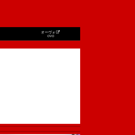
オーヴォ
OVO