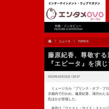
特集・インタビュー
FEATURE & INTERVIEW
ニュース
TOPICS
藤原紀香、尊敬する
『エビータ』を演じ
2015年10月23日 / 20:37
ミュージカル『プリンス・オブ・ブロ
京都内で行われ、藤原紀香、湖月わた
氏ほかが登場した。
本作は『ウエスト・サイド・ストーリ