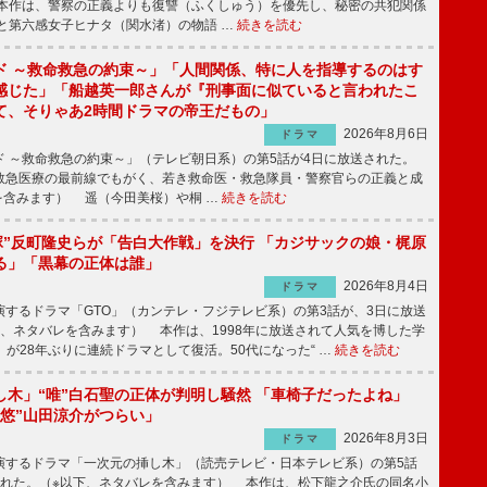
本作は、警察の正義よりも復讐（ふくしゅう）を優先し、秘密の共犯関係
と第六感女子ヒナタ（関水渚）の物語 …
続きを読む
ド ～救命救急の約束～」「人間関係、特に人を指導するのはす
感じた」「船越英一郎さんが『刑事面に似ていると言われたこ
て、そりゃあ2時間ドラマの帝王だもの」
2026年8月6日
ドラマ
 ～救命救急の約束～」（テレビ朝日系）の第5話が4日に放送された。
急医療の最前線でもがく、若き救命医・救急隊員・警察官らの正義と成
を含みます） 遥（今田美桜）や桐 …
続きを読む
鬼塚”反町隆史らが「告白大作戦」を決行 「カジサックの娘・梶原
る」「黒幕の正体は誰」
2026年8月4日
ドラマ
するドラマ「GTO」（カンテレ・フジテレビ系）の第3話が、3日に放送
下、ネタバレを含みます） 本作は、1998年に放送されて人気を博した学
」が28年ぶりに連続ドラマとして復活。50代になった“ …
続きを読む
し木」“唯”白石聖の正体が判明し騒然 「車椅子だったよね」
“悠”山田涼介がつらい」
2026年8月3日
ドラマ
するドラマ「一次元の挿し木」（読売テレビ・日本テレビ系）の第5話
された。（※以下、ネタバレを含みます） 本作は、松下龍之介氏の同名小