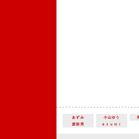
あずみ
小山ゆう
渡部秀
ａｚｕｍｉ