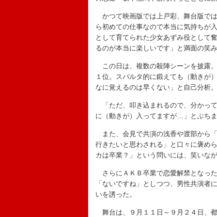
かつて映画版では上戸彩、舞台版では
ら初めての仕事なので本当に気持ちが
として育てられた少女あずみ役として
るのが本当に楽しいです」と満面の笑
この日は、複数の殺陣シーンを披露。
１位。スパルタ的に鍛えても（動きが
なに覚えるのは早くない」と自己分析
「ただ、叩き込まれるので、分かって
に（動きが）入ってますが…」とぶち
また、会見で共演の浅香や渡部から「
行きたいと思わされる」と口々に褒め
カは卒業？」という問いには、笑いな
さらにＡＫＢ卒業で恋愛解禁となった
「ないですね」としつつ、男性共演者
いを誘った。
舞台は、９月１１日～９月２４日、都