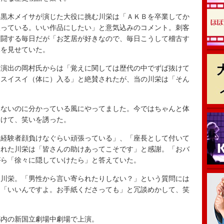
黒木メイサが演じた大役に挑む川栄は「ＡＫＢを卒業してか
入っている。いい作品にしたい」と意気込みのコメント。刺客
奮闘する毎日だが「お芝居が好きなので、毎日こうして稽古す
みを見せていた。
演出の岡村氏からは「覚えに関しては歴代の中でずば抜けて
）スイスイ（体に）入る」と絶賛されたが、当の川栄は「そん
。
ないのに分かっている風にやってました。今ではちゃんと体
まけて、笑いを誘った。
経験者顔負けなぐらい頑張っている」、「座長として付いて
られた川栄は「皆さんの助けあってこそです」と感謝。「おバ
がら「徐々に隠していけたら」と答えていた。
川栄。「男性から言い寄られたりしない？」という質問には
に「いいんですよ。お手紙くださっても」と冗談めかして、笑
内の新国立劇場中劇場で上演。