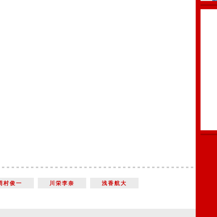
岡村俊一
川栄李奈
浅香航大