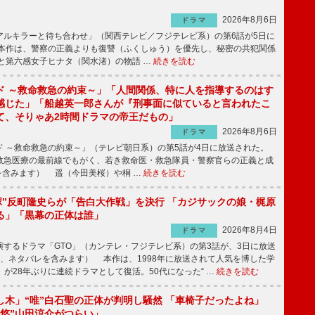
2026年8月6日
ドラマ
ルキラーと待ち合わせ」（関西テレビ／フジテレビ系）の第6話が5日に
本作は、警察の正義よりも復讐（ふくしゅう）を優先し、秘密の共犯関係
と第六感女子ヒナタ（関水渚）の物語 …
続きを読む
ド ～救命救急の約束～」「人間関係、特に人を指導するのはす
感じた」「船越英一郎さんが『刑事面に似ていると言われたこ
て、そりゃあ2時間ドラマの帝王だもの」
2026年8月6日
ドラマ
 ～救命救急の約束～」（テレビ朝日系）の第5話が4日に放送された。
急医療の最前線でもがく、若き救命医・救急隊員・警察官らの正義と成
を含みます） 遥（今田美桜）や桐 …
続きを読む
鬼塚”反町隆史らが「告白大作戦」を決行 「カジサックの娘・梶原
る」「黒幕の正体は誰」
2026年8月4日
ドラマ
するドラマ「GTO」（カンテレ・フジテレビ系）の第3話が、3日に放送
下、ネタバレを含みます） 本作は、1998年に放送されて人気を博した学
」が28年ぶりに連続ドラマとして復活。50代になった“ …
続きを読む
し木」“唯”白石聖の正体が判明し騒然 「車椅子だったよね」
“悠”山田涼介がつらい」