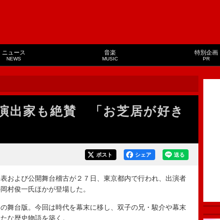
ニュース
音楽
特別企画
NEWS
MUSIC
PR
演出家も絶賛 「お芝居が好き
ポスト
シェア
送る
表および公開舞台稽古が２７日、東京都内で行われ、出演者
の岡村俊一氏ほかが登場した。
の舞台版。今回は時代を幕末に移し、双子の兄・駿介や幕末
新たな歴史物語を築く。