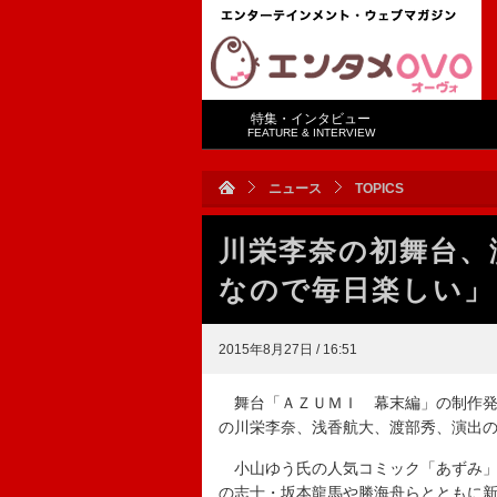
特集・インタビュー
FEATURE & INTERVIEW
ニュース
TOPICS
川栄李奈の初舞台、
なので毎日楽しい」
2015年8月27日 / 16:51
舞台「ＡＺＵＭＩ 幕末編」の制作発
の川栄李奈、浅香航大、渡部秀、演出
小山ゆう氏の人気コミック「あずみ」
の志士・坂本龍馬や勝海舟らとともに