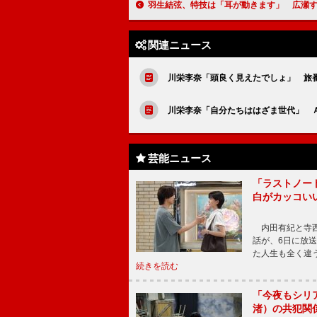
羽生結弦、特技は「耳が動きます」 広瀬すずら女優陣に囲ま
関連ニュース
川栄李奈「頭良く見えたでしょ」 旅番
川栄李奈「自分たちははざま世代」 
芸能ニュース
「ラストノー
白がカッコい
内田有紀と寺西
話が、6日に放
た人生も全く違
続きを読む
「今夜もシリ
渚）の共犯関