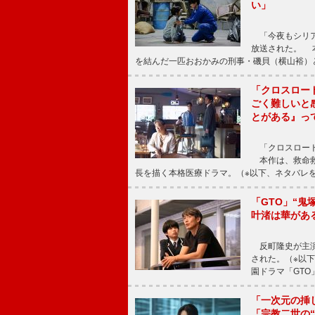
い」
「今夜もシリア
放送された。 
を結んだ一匹おおかみの刑事・磯貝（横山裕）
「クロスロー
ごく難しいと
とがある』っ
「クロスロード
本作は、救命救
長を描く本格医療ドラマ。（※以下、ネタバレ
「GTO」“
叶渚は華があ
反町隆史が主演
された。（※以
園ドラマ「GTO
「一次元の挿
「宗教二世の