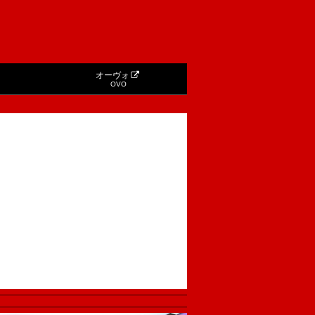
オーヴォ
OVO