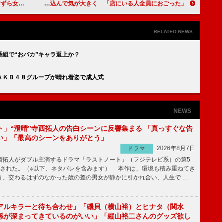
れ照れ笑い
ウエンツ瑛士、役に入り込んで気が大きく 「店にいる人全員におごった」
RELATED NEWS
組で“おバカ”キャラ返上か？
ＡＫＢ４８グループが晴れ着姿で成人式
NEWS
ト」“澄晴”寺西拓人の告白シーンに反響集まる 「真っすぐな告
い」「最高のシーンをありがとう」
2026年8月7日
ドラマ
拓人がダブル主演するドラマ「ラストノート」（フジテレビ系）の第5
送された。（※以下、ネタバレを含みます） 本作は、環境も積み重ねてき
う、交わるはずのなかった歳の差の男女が静かに引かれ合い、人生で …
アルキラーと待ち合わせ」「磯貝（横山裕）とヒナタ（関水
係が深まってきているのがいい」「縦山裕二さんのグッズ欲し